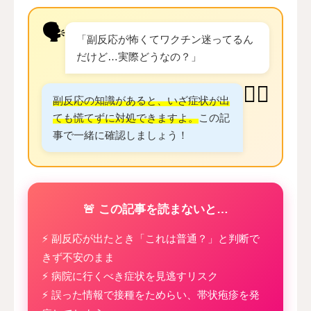
🗣️
「副反応が怖くてワクチン迷ってるん
だけど…実際どうなの？」
👨‍⚕️
副反応の知識があると、いざ症状が出
ても慌てずに対処できますよ。
この記
事で一緒に確認しましょう！
🚨 この記事を読まないと…
⚡ 副反応が出たとき「これは普通？」と判断で
きず不安のまま
⚡ 病院に行くべき症状を見逃すリスク
⚡ 誤った情報で接種をためらい、帯状疱疹を発