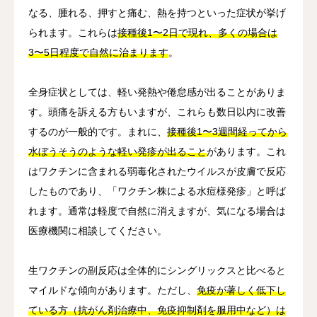
なる、腫れる、押すと痛む、熱を持つといった症状が挙げ
られます。これらは
接種後1〜2日で現れ、多くの場合は
3〜5日程度で自然に治まります
。
全身症状としては、軽い発熱や倦怠感が出ることがありま
す。頭痛を訴える方もいますが、これらも数日以内に改善
するのが一般的です。まれに、
接種後1〜3週間経ってから
水ぼうそうのような軽い発疹が出ること
があります。これ
はワクチンに含まれる弱毒化されたウイルスが皮膚で反応
したものであり、「ワクチン株による水痘様発疹」と呼ば
れます。通常は軽度で自然に消えますが、気になる場合は
医療機関に相談してください。
生ワクチンの副反応は全体的にシングリックスと比べると
マイルドな傾向があります。ただし、
免疫が著しく低下し
ている方（抗がん剤治療中、免疫抑制剤を服用中など）は