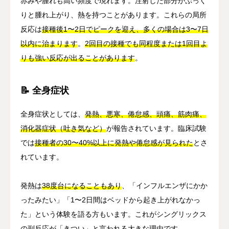
赤みや腫れも高い頻度で現れます。注射した部分がぷっく
りと腫れ上がり、熱を持つことがあります。これらの局所
反応は
接種後1〜2日でピークを迎え、多くの場合は3〜7日
以内に治まります
。
2回目の接種でも同程度または1回目よ
りも強い反応が出ることがあります
。
📝 全身症状
全身症状としては、
発熱、悪寒、倦怠感、頭痛、筋肉痛、
消化器症状（吐き気など）
が報告されています。臨床試験
では
接種者の30〜40%以上に発熱や倦怠感が見られた
とさ
れています。
発熱は
38度台になることもあり
、「インフルエンザにかか
ったみたい」「1〜2日間はベッドから起き上がれなかっ
た」という体験を語る方もいます。これがシングリックス
の副反応が「きつい」と言われる大きな理由です。