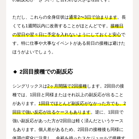
ただし、これらの全身症状は
通常2〜3日で治まります
。長
くても1週間以内に改善することがほとんどです。
接種日
の翌日や翌々日に予定を入れないようにしておくと安心
で
す。特に仕事や大事なイベントがある前日の接種は避けた
ほうがよいでしょう。
🔸 2回目接種での副反応
シングリックスは
2ヶ月間隔で2回接種
します。2回目の接
種では、1回目と同様またはそれ以上の副反応が出ること
があります。
1回目でほとんど副反応がなかった方でも、2
回目で強い反応が出るケースもあります
。逆に、1回目で
強い副反応があった方が2回目は軽く済んだというケース
もあります。個人差があるため、2回目の接種後も同様に
体調の変化に注意し、余裕を持ったスケジュールで接種す