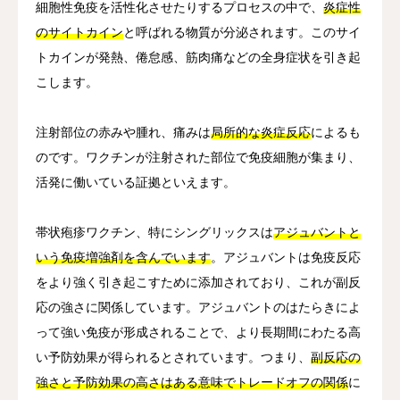
細胞性免疫を活性化させたりするプロセスの中で、
炎症性
のサイトカイン
と呼ばれる物質が分泌されます。このサイ
トカインが発熱、倦怠感、筋肉痛などの全身症状を引き起
こします。
注射部位の赤みや腫れ、痛みは
局所的な炎症反応
によるも
のです。ワクチンが注射された部位で免疫細胞が集まり、
活発に働いている証拠といえます。
帯状疱疹ワクチン、特にシングリックスは
アジュバントと
いう免疫増強剤を含んでいます
。アジュバントは免疫反応
をより強く引き起こすために添加されており、これが副反
応の強さに関係しています。アジュバントのはたらきによ
って強い免疫が形成されることで、より長期間にわたる高
い予防効果が得られるとされています。つまり、
副反応の
強さと予防効果の高さはある意味でトレードオフの関係
に