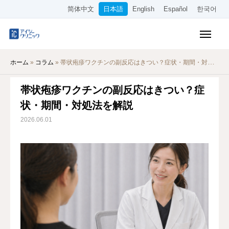
简体中文
日本語
English
Español
한국어
保険診療メニュー
ホーム
»
コラム
»
帯状疱疹ワクチンの副反応はきつい？症状・期間・対処法を解説
美容メニュー
帯状疱疹ワクチンの副反応はきつい？症
料金表
状・期間・対処法を解説
オンライン診療
2026.06.01
当院について
アクセス
WEB予約
採用情報