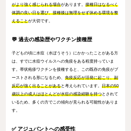
がより強く感じられる場合
があります。
接種日はなるべく
体調の良い日を選び、接種後は無理をせず休める環境を整
えること
が大切です。
💬 過去の感染歴やワクチン接種歴
子どもの頃に水痘（水ぼうそう）にかかったことがある方
は、すでに水痘ウイルスへの免疫をある程度持っていま
す。帯状疱疹ワクチンを接種すると、この既存の免疫がブ
ーストされる形になるため、
免疫反応が活発に起こり、副
反応が強く出ることがある
と考えられています。
日本の50
歳以上の成人はほとんどが水痘の感染経験を持つ
とされて
いるため、多くの方でこの傾向が見られる可能性がありま
す。
✅ アジュバントへの感受性