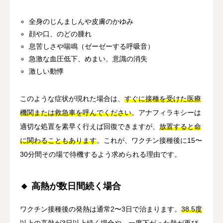
全身のじんましんや皮膚のかゆみ
顔や口、のどの腫れ
息苦しさや喘鳴（ゼーゼーする呼吸音）
急激な血圧低下、めまい、意識の消失
激しい動悸
このような症状が現れた場合は、
すぐに接種を受けた医療
機関または救急車を呼んでください
。アナフィラキシーは
適切な処置を素早く行えば回復できますが、
放置すると命
に関わることもあります
。これが、ワクチン接種後に15〜
30分間その場で待機するよう求められる理由です。
🔸 高熱が数日間続く場合
ワクチン接種後の発熱は通常2〜3日で治まります。
38.5度
以上の高熱が3日以上続く場合
や、一度下がった熱が再び