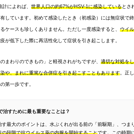
推計によれば、
世界人口の約67%がHSV-1に感染している
とさ
保有しています。初めて感染したとき（初感染）には無症状で
なるケースも珍しくありません。ただし一度感染すると、
ウイ
免疫が低下した際に再活性化して症状を引き起こします。
口のまわりのできもの」と軽視されがちですが、
適切な対処を
感染や、まれに重篤な合併症を引き起こすこともあります
。正
への第一歩です。
短で治すために最も重要なことは？
治す最大のポイントは、水ぶくれが出る前の「前駆期」、つま
状の段階で抗ウイルス薬の内服を開始すること
です。この時期