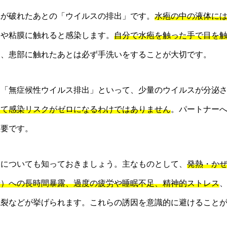
疱が破れたあとの「ウイルスの排出」です。
水疱の中の液体に
口や粘膜に触れると感染します。
自分で水疱を触った手で目を
め、患部に触れたあとは必ず手洗いをすることが大切です。
も「無症候性ウイルス排出」といって、少量のウイルスが分泌
って感染リスクがゼロになるわけではありません
。パートナー
重要です。
因についても知っておきましょう。主なものとして、
発熱・か
光）への長時間暴露、過度の疲労や睡眠不足、精神的ストレス
亀裂などが挙げられます。これらの誘因を意識的に避けること