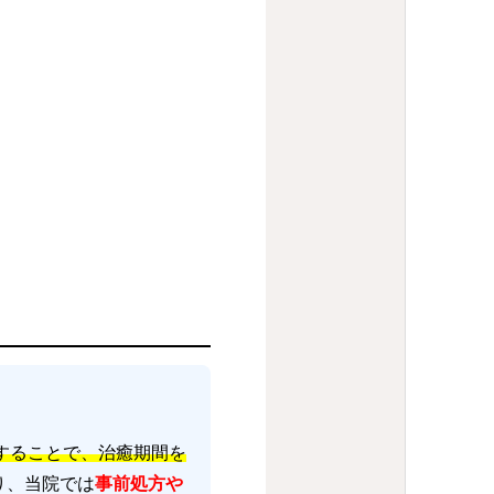
することで、治癒期間を
り、当院では
事前処方や