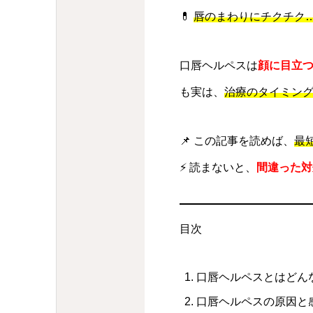
💊
唇のまわりにチクチク
口唇ヘルペスは
顔に目立
も実は、
治療のタイミン
📌 この記事を読めば、
最
⚡ 読まないと、
間違った対
目次
口唇ヘルペスとはどん
口唇ヘルペスの原因と