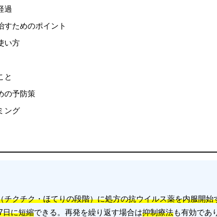
経過
治すためのポイント
使い方
こと
めの予防策
ミング
（チクチク・ほてりの段階）に処方の抗ウイルス薬を内服開始
〜7日に短縮
できる。再発を繰り返す場合は
抑制療法
も有効であ