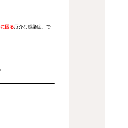
当に困る
厄介な感染症。で
。