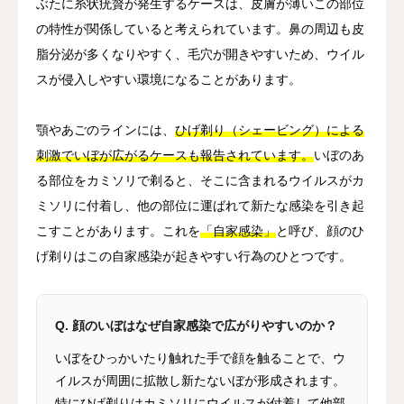
ぶたに糸状疣贅が発生するケースは、皮膚が薄いこの部位
の特性が関係していると考えられています。鼻の周辺も皮
脂分泌が多くなりやすく、毛穴が開きやすいため、ウイル
スが侵入しやすい環境になることがあります。
顎やあごのラインには、
ひげ剃り（シェービング）による
刺激でいぼが広がるケースも報告されています。
いぼのあ
る部位をカミソリで剃ると、そこに含まれるウイルスがカ
ミソリに付着し、他の部位に運ばれて新たな感染を引き起
こすことがあります。これを
「自家感染」
と呼び、顔のひ
げ剃りはこの自家感染が起きやすい行為のひとつです。
Q. 顔のいぼはなぜ自家感染で広がりやすいのか？
いぼをひっかいたり触れた手で顔を触ることで、ウ
イルスが周囲に拡散し新たないぼが形成されます。
特にひげ剃りはカミソリにウイルスが付着して他部