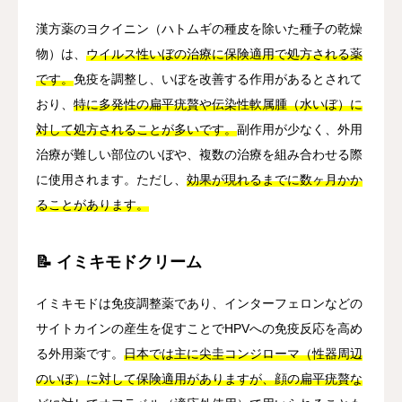
漢方薬のヨクイニン（ハトムギの種皮を除いた種子の乾燥
物）は、
ウイルス性いぼの治療に保険適用で処方される薬
です。
免疫を調整し、いぼを改善する作用があるとされて
おり、
特に多発性の扁平疣贅や伝染性軟属腫（水いぼ）に
対して処方されることが多いです。
副作用が少なく、外用
治療が難しい部位のいぼや、複数の治療を組み合わせる際
に使用されます。ただし、
効果が現れるまでに数ヶ月かか
ることがあります。
📝 イミキモドクリーム
イミキモドは免疫調整薬であり、インターフェロンなどの
サイトカインの産生を促すことでHPVへの免疫反応を高め
る外用薬です。
日本では主に尖圭コンジローマ（性器周辺
のいぼ）に対して保険適用がありますが、顔の扁平疣贅な