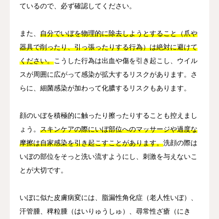
ているので、必ず確認してください。
また、
自分でいぼを物理的に除去しようとすること（爪や
器具で削ったり、引っ張ったりする行為）は絶対に避けて
ください。
こうした行為は出血や傷を引き起こし、ウイル
スが周囲に広がって感染が拡大するリスクがあります。さ
らに、細菌感染が加わって化膿するリスクもあります。
顔のいぼを積極的に触ったり擦ったりすることも控えまし
ょう。
スキンケアの際にいぼ部位へのマッサージや過度な
摩擦は自家感染を引き起こすことがあります。
洗顔の際は
いぼの部位をそっと洗い流すようにし、刺激を与えないこ
とが大切です。
いぼに似た皮膚病変には、脂漏性角化症（老人性いぼ）、
汗管腫、稗粒腫（はいりゅうしゅ）、尋常性ざ瘡（にき