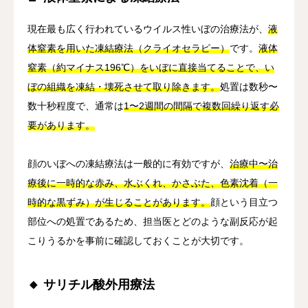
現在最も広く行われているウイルス性いぼの治療法が、
液
体窒素を用いた凍結療法（クライオセラピー）
です。
液体
窒素（約マイナス196℃）をいぼに直接当てることで、い
ぼの組織を凍結・壊死させて取り除きます。
処置は数秒〜
数十秒程度で、通常は
1〜2週間の間隔で複数回繰り返す必
要があります。
顔のいぼへの凍結療法は一般的に有効ですが、
治療中〜治
療後に一時的な赤み、水ぶくれ、かさぶた、色素沈着（一
時的な黒ずみ）が生じることがあります。
顔という目立つ
部位への処置であるため、担当医とどのような副反応が起
こりうるかを事前に確認しておくことが大切です。
🔸 サリチル酸外用療法