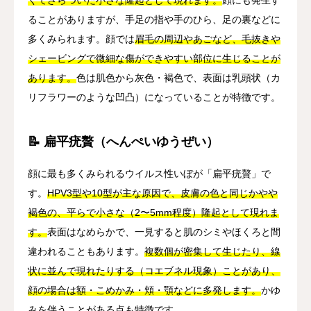
ることがありますが、手足の指や手のひら、足の裏などに
多くみられます。顔では
眉毛の周辺やあごなど、毛抜きや
シェービングで微細な傷ができやすい部位に生じることが
あります。
色は肌色から灰色・褐色で、表面は乳頭状（カ
リフラワーのような凹凸）になっていることが特徴です。
📝 扁平疣贅（へんぺいゆうぜい）
顔に最も多くみられるウイルス性いぼが「扁平疣贅」で
す。
HPV3型や10型が主な原因で、皮膚の色と同じかやや
褐色の、平らで小さな（2〜5mm程度）隆起として現れま
す。
表面はなめらかで、一見すると肌のシミやほくろと間
違われることもあります。
複数個が密集して生じたり、線
状に並んで現れたりする（コエブネル現象）ことがあり、
顔の場合は額・こめかみ・頬・顎などに多発します。
かゆ
みを伴うことがある点も特徴です。