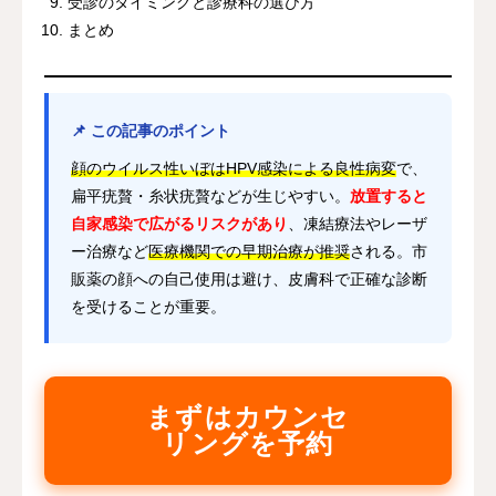
受診のタイミングと診療科の選び方
まとめ
📌 この記事のポイント
顔のウイルス性いぼはHPV感染による良性病変
で、
扁平疣贅・糸状疣贅などが生じやすい。
放置すると
自家感染で広がるリスクがあり
、凍結療法やレーザ
ー治療など
医療機関での早期治療が推奨
される。市
販薬の顔への自己使用は避け、皮膚科で正確な診断
を受けることが重要。
まずはカウンセ
リングを予約