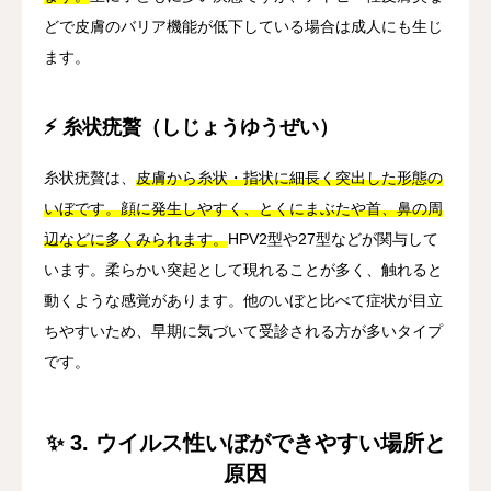
どで皮膚のバリア機能が低下している場合は成人にも生じ
ます。
⚡ 糸状疣贅（しじょうゆうぜい）
糸状疣贅は、
皮膚から糸状・指状に細長く突出した形態の
いぼです。顔に発生しやすく、とくにまぶたや首、鼻の周
辺などに多くみられます。
HPV2型や27型などが関与して
います。柔らかい突起として現れることが多く、触れると
動くような感覚があります。他のいぼと比べて症状が目立
ちやすいため、早期に気づいて受診される方が多いタイプ
です。
✨ 3. ウイルス性いぼができやすい場所と
原因