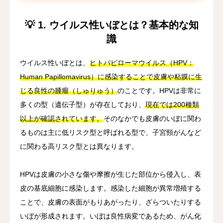
💡 1. ウイルス性いぼとは？基本的な知
識
ウイルス性いぼとは、
ヒトパピローマウイルス（HPV：
Human Papillomavirus）に感染することで皮膚や粘膜に生
じる良性の腫瘤（しゅりゅう）
のことです。HPVは非常に
多くの型（遺伝子型）が存在しており、
現在では200種類
以上が確認されています。
そのなかでも皮膚のいぼに関わ
るものは主に低リスク型と呼ばれる型で、子宮頸がんなど
に関わる高リスク型とは異なります。
HPVは皮膚の小さな傷や摩擦が生じた部位から侵入し、表
皮の基底細胞に感染します。感染した細胞が異常増殖する
ことで、皮膚の表面がもりあがったり、ざらついたりする
いぼが形成されます。いぼは良性病変であるため、がん化