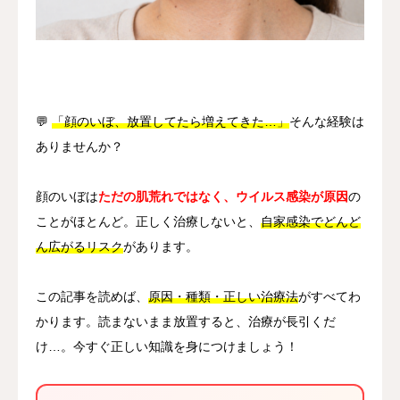
その他
言語
简体中文
日本語
English
Español
한국어
💬
「顔のいぼ、放置してたら増えてきた…」
そんな経験は
ありませんか？
顔のいぼは
ただの肌荒れではなく、ウイルス感染が原因
の
ことがほとんど。正しく治療しないと、
自家感染でどんど
ん広がるリスク
があります。
この記事を読めば、
原因・種類・正しい治療法
がすべてわ
かります。読まないまま放置すると、治療が長引くだ
け…。今すぐ正しい知識を身につけましょう！