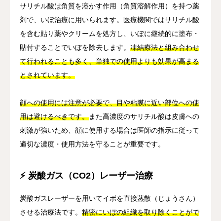
サリチル酸は角質を溶かす作用（角質溶解作用）を持つ薬
剤で、いぼ治療に用いられます。医療機関ではサリチル酸
を含む貼り薬やクリームを処方し、いぼに継続的に塗布・
貼付することでいぼを除去します。
凍結療法と組み合わせ
て行われることも多く、単独での使用よりも効果が高まる
とされています。
顔への使用には注意が必要で、目や粘膜に近い部位への使
用は避けるべきです。
また高濃度のサリチル酸は皮膚への
刺激が強いため、顔に使用する場合は医師の指示に従って
適切な濃度・使用方法を守ることが重要です。
⚡ 炭酸ガス（CO2）レーザー治療
炭酸ガスレーザーを用いてイボを直接蒸散（じょうさん）
させる治療法です。
精密にいぼの組織を取り除くことがで