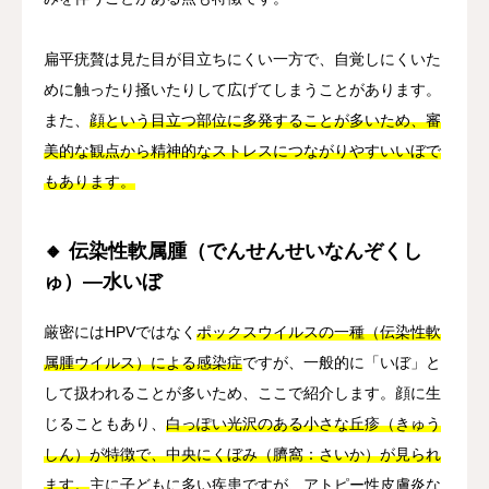
扁平疣贅は見た目が目立ちにくい一方で、自覚しにくいた
めに触ったり掻いたりして広げてしまうことがあります。
また、
顔という目立つ部位に多発することが多いため、審
美的な観点から精神的なストレスにつながりやすいいぼで
もあります。
🔸 伝染性軟属腫（でんせんせいなんぞくし
ゅ）—水いぼ
厳密にはHPVではなく
ポックスウイルスの一種（伝染性軟
属腫ウイルス）による感染症
ですが、一般的に「いぼ」と
して扱われることが多いため、ここで紹介します。顔に生
じることもあり、
白っぽい光沢のある小さな丘疹（きゅう
しん）が特徴で、中央にくぼみ（臍窩：さいか）が見られ
ます。
主に子どもに多い疾患ですが、アトピー性皮膚炎な