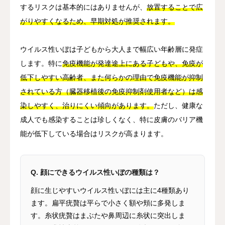
するリスクは基本的にはありませんが、
放置することで広
がりやすくなるため、早期対処が推奨されます。
ウイルス性いぼは子どもから大人まで幅広い年齢層に発症
します。特に
免疫機能が発達途上にある子どもや、免疫が
低下しやすい高齢者、また何らかの理由で免疫機能が抑制
されている方（臓器移植後の免疫抑制剤使用者など）は感
染しやすく、治りにくい傾向があります。
ただし、健康な
成人でも感染することは珍しくなく、特に皮膚のバリア機
能が低下している場合はリスクが高まります。
Q. 顔にできるウイルス性いぼの種類は？
顔に生じやすいウイルス性いぼには主に4種類あり
ます。扁平疣贅は平らで小さく額や頬に多発しま
す。糸状疣贅はまぶたや鼻周辺に糸状に突出しま