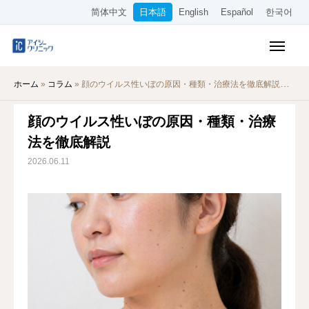
简体中文
日本語
English
Español
한국어
保険診療メニュー
ホーム
»
コラム
»
顔のウイルス性いぼの原因・種類・治療法を徹底解説
美容メニュー
顔のウイルス性いぼの原因・種類・治療
料金表
法を徹底解説
オンライン診療
2026.06.11
当院について
アクセス
WEB予約
採用情報