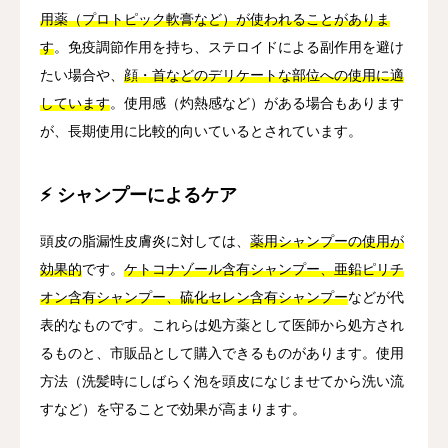
用薬（プロトピック軟膏など）が使われることがありま
す
。免疫調節作用を持ち、ステロイドによる副作用を避け
たい場合や、
顔・首などのデリケートな部位への使用に適
しています
。使用感（灼熱感など）がある場合もあります
が、長期使用に比較的向いているとされています。
⚡ シャンプーによるケア
頭皮の脂漏性皮膚炎に対しては、
薬用シャンプーの使用が
効果的
です。
ケトコナゾール含有シャンプー、亜鉛ピリチ
オン含有シャンプー、硫化セレン含有シャンプー
などが代
表的なものです。これらは処方薬として医師から処方され
るものと、市販品として購入できるものがあります。使用
方法（洗髪時にしばらく泡を頭皮になじませてから洗い流
すなど）を守ることで効果が高まります。