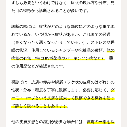
ずしも必要というわけではなく、症状の現れ方や分布、見
た目の特徴から診断されることが多いです。
診断の際には、症状がどのような部位にどのような形で現
れているか、いつ頃から症状があるか、これまでの経過
（良くなったり悪くなったりしているか）、ストレスや睡
眠の状況、使用しているシャンプーや化粧品の種類、
他の
病気の有無（特にHIV感染症やパーキンソン病など）
、薬
の使用歴などが確認されます。
視診では、皮膚の赤みや鱗屑（フケ状の皮膚のはがれ）の
性状・分布・程度を丁寧に観察します。必要に応じて、
ダ
ーモスコープという皮膚を拡大して観察できる機器を使っ
て詳しく調べることもあります
。
他の皮膚疾患との鑑別が必要な場合には、
皮膚の一部を採