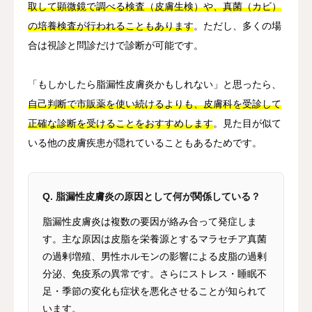
取して顕微鏡で調べる検査（皮膚生検）や、真菌（カビ）
の培養検査が行われることもあります
。ただし、多くの場
合は視診と問診だけで診断が可能です。
「もしかしたら脂漏性皮膚炎かもしれない」と思ったら、
自己判断で市販薬を使い続けるよりも、皮膚科を受診して
正確な診断を受けることをおすすめします
。見た目が似て
いる他の皮膚疾患が隠れていることもあるためです。
Q. 脂漏性皮膚炎の原因として何が関係している？
脂漏性皮膚炎は複数の要因が絡み合って発症しま
す。主な原因は皮脂を栄養源とするマラセチア真菌
の過剰増殖、男性ホルモンの影響による皮脂の過剰
分泌、免疫系の異常です。さらにストレス・睡眠不
足・季節の変化も症状を悪化させることが知られて
います。