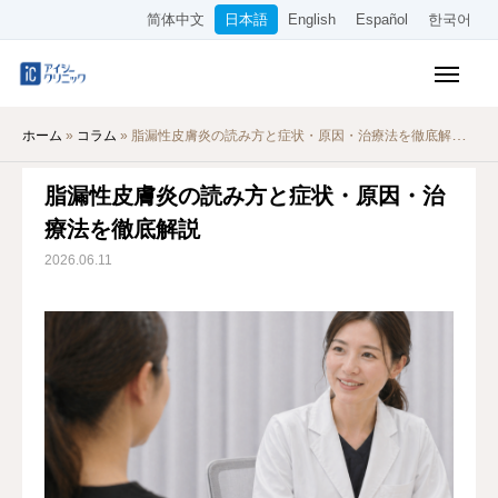
简体中文
日本語
English
Español
한국어
保険診療メニュー
ホーム
»
コラム
»
脂漏性皮膚炎の読み方と症状・原因・治療法を徹底解説
美容メニュー
脂漏性皮膚炎の読み方と症状・原因・治
料金表
療法を徹底解説
オンライン診療
2026.06.11
当院について
アクセス
WEB予約
採用情報