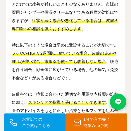
アだけでは改善が難しいことも少なくありません。市販の
薬用シャンプーや保湿クリームなどである程度の対処はで
きますが、
症状が続く場合や悪化している場合は、皮膚科
専門医への相談を強くおすすめします
。
特に以下のような場合は早めに受診することが大切です。
フケやかゆみが2週間以上続いている場合、皮膚の赤みや
腫れが強い場合、市販薬を使っても改善しない場合
、脱毛
を伴う場合、顔全体に広がっている場合、他の病気（免疫
不全など）がある場合などです。
皮膚科では、症状に合わせた適切な外用薬や内服薬の処方
に加え、
スキンケアの指導も受けることができます
。専門
医のアドバイスをもとに正しい治療とセルフケアを組み合
わせることで、症状を長期的にコントロールし、生活の質
お電話での
1分で入力完了
ご予約はこちら
簡単Web予約
を改善することができます。