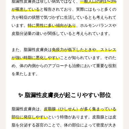
脂漏性皮膚炎は珍しい病気ではなく、
一般人口の約1〜3%
が罹患している
と報告されており、実際にはもっと多くの
方が軽症の状態で気づかずに生活しているとも考えられて
います。
特に男性に多い傾向があり
、ホルモンバランスや
皮脂分泌量の違いが関係していると考えられています。
また、脂漏性皮膚炎は
免疫力が低下したときや、ストレス
が強い時期に悪化しやすい
ことが知られています。そのた
め、体の内側からのアプローチも治療において重要な役割
を果たします。
✨ 脂漏性皮膚炎が起こりやすい部位
脂漏性皮膚炎は、
皮脂腺（ひしせん）が多く集まっている
部位に発症しやすい
という特徴があります。皮脂腺とは皮
脂を分泌する器官のことで、体の部位によって密度が大き