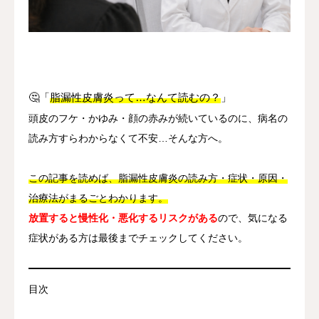
その他
言語
简体中文
日本語
English
Español
한국어
🤔「
脂漏性皮膚炎って…なんて読むの？
」
頭皮のフケ・かゆみ・顔の赤みが続いているのに、病名の
読み方すらわからなくて不安…そんな方へ。
この記事を読めば、脂漏性皮膚炎の読み方・症状・原因・
治療法がまるごとわかります。
放置すると慢性化・悪化するリスクがある
ので、気になる
症状がある方は最後までチェックしてください。
目次