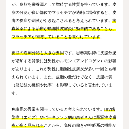
が、皮脂を栄養源として増殖する性質を持っています。皮
脂の分泌が多い部位でマラセチアが過剰に増殖すると、皮
膚の炎症や刺激が引き起こされると考えられています。
抗
真菌薬による治療が脂漏性皮膚炎に効果的であることも、
マラセチアが関与していることを裏付けています
。
皮脂の過剰分泌も大きな要因
です。思春期以降に皮脂分泌
が増加する背景には男性ホルモン（アンドロゲン）の影響
があります。これが男性に脂漏性皮膚炎が多い一因とも考
えられています。また、皮脂の量だけでなく、皮脂の質
（脂肪酸の種類や比率）も影響していると言われていま
す。
免疫系の異常も関与していると考えられています。
HIV感
染症（エイズ）やパーキンソン病の患者さんに脂漏性皮膚
炎が多く見られる
ことから、免疫の働きや神経系の機能が