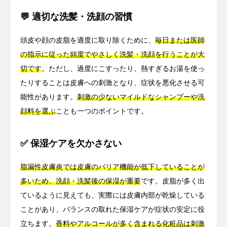
💬 適切な洗髪・洗顔の習慣
頭皮や顔の皮脂を適度に取り除くために、
毎日または医師
の指示に従った頻度でやさしく洗髪・洗顔を行うことが大
切です
。ただし、過度にこすったり、熱すぎるお湯を使っ
たりすることは皮膚への刺激となり、症状を悪化させる可
能性があります。
刺激の少ないマイルドなシャンプーや洗
顔料を選ぶ
ことも一つのポイントです。
✅ 保湿ケアを欠かさない
脂漏性皮膚炎では皮膚のバリア機能が低下していることが
多いため、洗顔・洗髪後の保湿が重要
です。皮脂が多く出
ているように見えても、実際には皮膚内部が乾燥している
ことがあり、バランスの取れた保湿ケアが症状の安定に役
立ちます。
香料やアルコールが多く含まれる化粧品は刺激