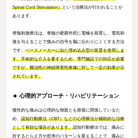
Spinal Cord Stimulation）
という治療法が行われることが
あります。
脊髄刺激療法は、脊髄の硬膜外腔に電極を留置し、電気刺
激を与えることで痛みの信号を脳に伝わりにくくする方法
です。
ペースメーカーに似た埋め込み型の装置を使用しま
す。手術的な介入を要するため、専門施設での対応が必要
ですが、難治性の神経障害性疼痛に対して一定の効果が示
されています。
🔸 心理的アプローチ・リハビリテーション
慢性的な痛みは心理的な側面とも密接に関係しているた
め、
認知行動療法（CBT）などの心理療法が補助的な治療
として有効な場合があります。
認知行動療法では、痛みに
対するとらえ方や思考のパターンを変えることで、痛みに