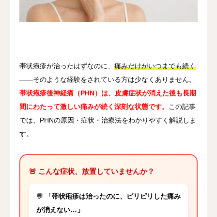
その他
言語
简体中文
日本語
English
Español
한국어
帯状疱疹が治ったはずなのに、
痛みだけがいつまでも続く
——そのような経験をされている方は少なくありません。
帯状疱疹後神経痛（PHN）は、皮膚症状が消えた後も長期
間にわたって激しい痛みが続く深刻な状態です。
この記事
では、PHNの原因・症状・治療法をわかりやすく解説しま
す。
🚨 こんな症状、放置していませんか？
💬
「帯状疱疹は治ったのに、ピリピリした痛み
が消えない…」