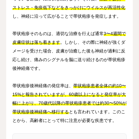
ストレス・免疫低下などをきっかけにウイルスが再活性化
し、神経に沿って広がることで帯状疱疹を発症します。
帯状疱疹そのものは、適切な治療を行えば通常
3〜4週間で
皮膚症状は落ち着きます
。しかし、その際に神経が強くダ
メージを受けた場合、皮膚が治癒した後も神経が過剰に反
応し続け、痛みのシグナルを脳に送り続けるのが帯状疱疹
後神経痛です。
帯状疱疹後神経痛の発症率は、
帯状疱疹患者全体の約10〜
15%と報告されていますが、60歳以上になると発症率が大
幅に上がり、70歳代以降の帯状疱疹患者では約30〜50%が
帯状疱疹後神経痛へ移行する
とも言われています。このこ
とから、高齢者にとって特に注意が必要な疾患です。