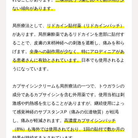
ない傾向があります。
局所療法として、
リドカイン貼付薬（リドカインパッチ）
があります。局所麻酔薬であるリドカインを患部に貼付す
ることで、皮膚の末梢神経への刺激を遮断し、痛みを和ら
げます。
全身への副作用が少なく、特にアロディニアがあ
る患者さんに有効とされています。
日本でも使用されるよ
うになっています。
カプサイシンクリームも局所療法の一つで、トウガラシの
成分であるカプサイシンを含む外用薬です。使用当初は刺
激感や灼熱感を生じることがありますが、継続使用によっ
て感覚神経のサブスタンスP（痛みの伝達物質）が枯渇
し、痛みが軽減されます。
高濃度カプサイシンパッチ
（8%）も海外では使用されており、1回の貼付で数か月の
効果が持続するとされています。