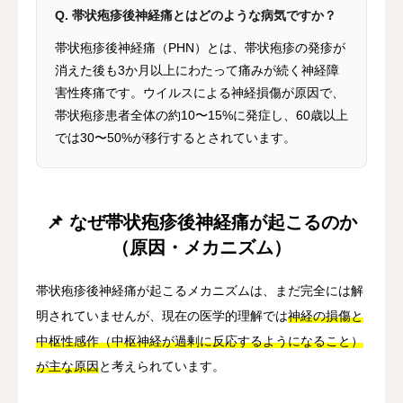
Q. 帯状疱疹後神経痛とはどのような病気ですか？
帯状疱疹後神経痛（PHN）とは、帯状疱疹の発疹が
消えた後も3か月以上にわたって痛みが続く神経障
害性疼痛です。ウイルスによる神経損傷が原因で、
帯状疱疹患者全体の約10〜15%に発症し、60歳以上
では30〜50%が移行するとされています。
📌 なぜ帯状疱疹後神経痛が起こるのか
（原因・メカニズム）
帯状疱疹後神経痛が起こるメカニズムは、まだ完全には解
明されていませんが、現在の医学的理解では
神経の損傷と
中枢性感作（中枢神経が過剰に反応するようになること）
が主な原因
と考えられています。