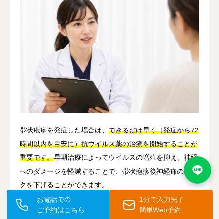
帯状疱疹を発症した場合は、
できるだけ早く（発症から72
時間以内を目安に）抗ウイルス薬の治療を開始することが
重要です。
早期治療によってウイルスの増殖を抑え、神経
へのダメージを軽減することで、帯状疱疹後神経痛のリス
クを下げることができます。
お電話での
1分で入力完了
ご予約はこちら
簡単Web予約
また、
急性期の痛みに対してもしっかりと鎮痛治療を行う