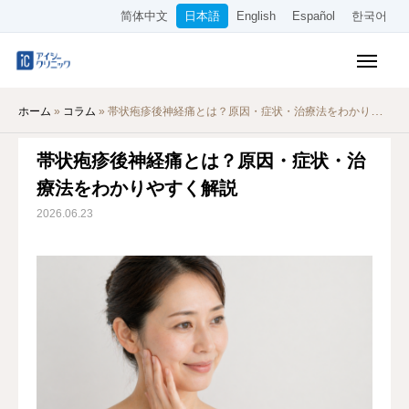
简体中文
日本語
English
Español
한국어
保険診療メニュー
ホーム
»
コラム
»
帯状疱疹後神経痛とは？原因・症状・治療法をわかりやすく解説
美容メニュー
帯状疱疹後神経痛とは？原因・症状・治
料金表
療法をわかりやすく解説
オンライン診療
2026.06.23
当院について
アクセス
WEB予約
採用情報