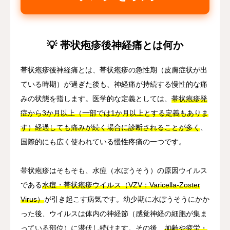
💡 帯状疱疹後神経痛とは何か
帯状疱疹後神経痛とは、帯状疱疹の急性期（皮膚症状が出
ている時期）が過ぎた後も、神経痛が持続する慢性的な痛
みの状態を指します。医学的な定義としては、
帯状疱疹発
症から3か月以上（一部では1か月以上とする定義もありま
す）経過しても痛みが続く場合に診断されることが多く
、
国際的にも広く使われている慢性疼痛の一つです。
帯状疱疹はそもそも、水痘（水ぼうそう）の原因ウイルス
である
水痘・帯状疱疹ウイルス（VZV：Varicella-Zoster
Virus）
が引き起こす病気です。幼少期に水ぼうそうにかか
った後、ウイルスは体内の神経節（感覚神経の細胞が集ま
っている部位）に潜伏し続けます。その後、
加齢や疲労・