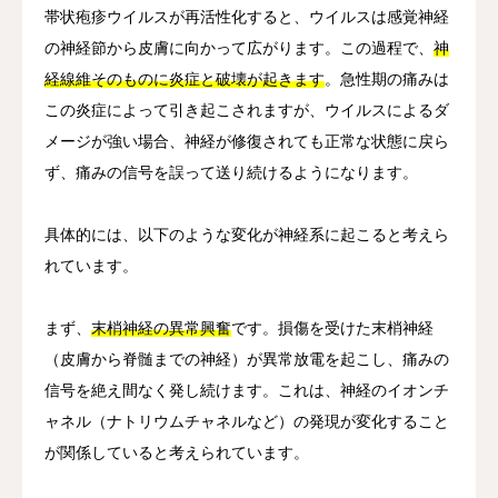
帯状疱疹ウイルスが再活性化すると、ウイルスは感覚神経
の神経節から皮膚に向かって広がります。この過程で、
神
経線維そのものに炎症と破壊が起きます
。急性期の痛みは
この炎症によって引き起こされますが、ウイルスによるダ
メージが強い場合、神経が修復されても正常な状態に戻ら
ず、痛みの信号を誤って送り続けるようになります。
具体的には、以下のような変化が神経系に起こると考えら
れています。
まず、
末梢神経の異常興奮
です。損傷を受けた末梢神経
（皮膚から脊髄までの神経）が異常放電を起こし、痛みの
信号を絶え間なく発し続けます。これは、神経のイオンチ
ャネル（ナトリウムチャネルなど）の発現が変化すること
が関係していると考えられています。