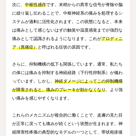
次に、
中枢性感作
です。末梢からの異常な信号が脊髄や脳
に繰り返し伝わることで、中枢神経系の痛みを処理するシ
ステムが過剰に活性化されます。この状態になると、本来
は痛みとして感じないはずの触覚や温度感覚までが強烈な
痛みとして認識されるようになります。これが
アロディニ
ア（異痛症）
と呼ばれる症状の原因です。
さらに、抑制機構の低下も関係しています。通常、私たち
の体には痛みを抑制する神経経路（下行性抑制系）が備わ
っています。しかし、
神経ダメージによってこの抑制機構
が障害されると、痛みのブレーキが効かなくなり
、より強
い痛みを感じやすくなります。
これらのメカニズムが複合的に働くことで、皮膚の見た目
が正常に戻っても痛みが続くという状態が生まれます。神
経障害性疼痛の典型的なモデルの一つとして、帯状疱疹後