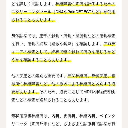
どを詳しく問診します。
神経障害性疼痛を評価するための
スクリーニングツール（DN4やPainDETECTなど）が使用
されることもあります。
身体診察では、患部の触覚・痛覚・温度覚などの感覚検査
を行い、感覚の異常（過敏や鈍麻）を確認します。
アロデ
ィニアの検査として、綿棒で軽く触れて痛みを感じるかど
うかを確認することもあります。
他の疾患との鑑別も重要です。
三叉神経痛、脊髄疾患、糖
尿病性神経障害など、他の原因による神経痛と区別する必
要があります。
そのため、必要に応じてMRIや神経伝導検
査などの検査が追加されることもあります。
帯状疱疹後神経痛は、内科、皮膚科、神経内科、ペインク
リニック（疼痛外来）など、さまざまな診療科で診察が行