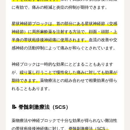
に有効で、痛みの軽減と炎症の抑制が期待できます。
星状神経節ブロックは、首の部分にある星状神経節（交感
神経節）に局所麻酔薬を注射する方法で、顔面・頭部・上
半身の帯状疱疹後神経痛に使用されます。
血流の改善や交
感神経の活動抑制によって痛みが和らぐとされています。
神経ブロックは一時的な効果にとどまることもあります
が、
繰り返し行うことで慢性化した痛みに対しても効果が
期待できます。
薬物療法との組み合わせで相乗効果が得ら
れることもあります。
📝 脊髄刺激療法（SCS）
薬物療法や神経ブロックで十分な効果が得られない難治性
の帯状疱疹後神経痛に対して、
脊髄刺激療法（SCS：