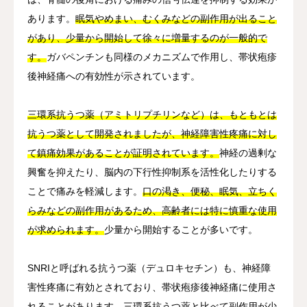
あります。
眠気やめまい、むくみなどの副作用が出ること
があり、少量から開始して徐々に増量するのが一般的で
す。
ガバペンチンも同様のメカニズムで作用し、帯状疱疹
後神経痛への有効性が示されています。
三環系抗うつ薬（アミトリプチリンなど）は、もともとは
抗うつ薬として開発されましたが、神経障害性疼痛に対し
て鎮痛効果があることが証明されています。
神経の過剰な
興奮を抑えたり、脳内の下行性抑制系を活性化したりする
ことで痛みを軽減します。
口の渇き、便秘、眠気、立ちく
らみなどの副作用があるため、高齢者には特に慎重な使用
が求められます。
少量から開始することが多いです。
SNRIと呼ばれる抗うつ薬（デュロキセチン）も、神経障
害性疼痛に有効とされており、帯状疱疹後神経痛に使用さ
れることがあります。
三環系抗うつ薬と比べて副作用が少