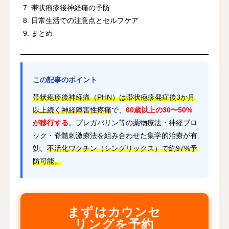
帯状疱疹後神経痛の予防
日常生活での注意点とセルフケア
まとめ
この記事のポイント
帯状疱疹後神経痛（PHN）は帯状疱疹発症後3か月
以上続く神経障害性疼痛
で、
60歳以上の30〜50%
が移行する
。プレガバリン等の薬物療法・神経ブロ
ック・脊髄刺激療法を組み合わせた集学的治療が有
効。
不活化ワクチン（シングリックス）で約97%予
防可能。
まずはカウンセ
リングを予約