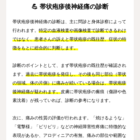
💪 帯状疱疹後神経痛の診断
帯状疱疹後神経痛の診断は、主に問診と身体診察によって
行われます。
特定の血液検査や画像検査で診断できるわけ
ではなく、患者さんの訴えと帯状疱疹の既往歴、症状の特
徴をもとに総合的に判断します。
診断のポイントとして、まず帯状疱疹の既往歴が確認され
ます。
過去に帯状疱疹を発症し、その後も同じ部位（帯状
の領域、体の片側）に痛みが続いている場合は、帯状疱疹
後神経痛が疑われます。
皮膚に帯状疱疹の瘢痕（傷跡や色
素沈着）が残っていれば、診断の参考になります。
次に、痛みの性質の評価が行われます。「焼けるような」
「電撃様」「ピリピリ」などの神経障害性疼痛に特徴的な
表現があるか、アロディニアの有無、痛みの部位や範囲な