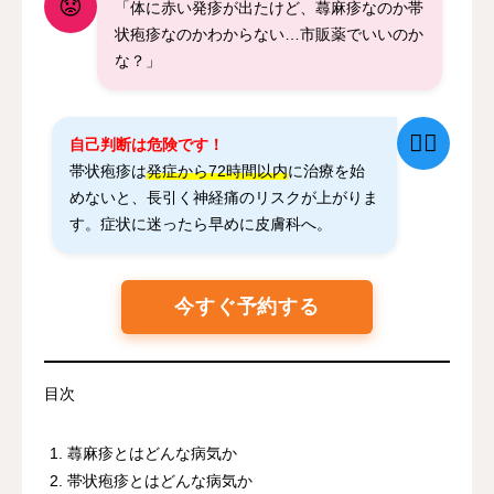
😟
「体に赤い発疹が出たけど、蕁麻疹なのか帯
状疱疹なのかわからない…市販薬でいいのか
な？」
👨‍⚕️
自己判断は危険です！
帯状疱疹は
発症から72時間以内
に治療を始
めないと、長引く神経痛のリスクが上がりま
す。症状に迷ったら早めに皮膚科へ。
今すぐ予約する
目次
蕁麻疹とはどんな病気か
帯状疱疹とはどんな病気か