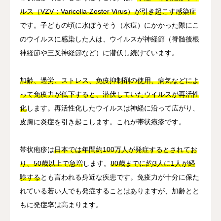
ルス（VZV：Varicella-Zoster Virus）が引き起こす感染症
です。子どもの頃に水ぼうそう（水痘）にかかった際にこ
のウイルスに感染した人は、ウイルスが神経節（脊髄後根
神経節や三叉神経節など）に潜伏し続けています。
加齢、過労、ストレス、免疫抑制剤の使用、病気などによ
って免疫力が低下すると、潜伏していたウイルスが再活性
化
します。再活性化したウイルスは神経に沿って広がり、
皮膚に炎症を引き起こします。これが帯状疱疹です。
帯状疱疹は
日本では年間約100万人が発症するとされてお
り、50歳以上で急増
します。
80歳までに約3人に1人が経
験する
とも言われる身近な疾患です。免疫力が十分に保た
れている若い人でも発症することはありますが、加齢とと
もに発症率は高まります。