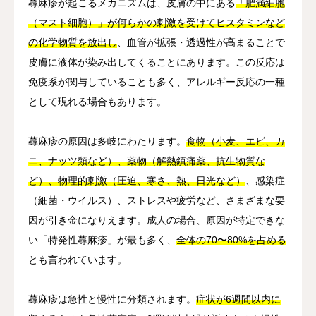
蕁麻疹が起こるメカニズムは、皮膚の中にある
「肥満細胞
（マスト細胞）」が何らかの刺激を受けてヒスタミンなど
の化学物質を放出し
、血管が拡張・透過性が高まることで
皮膚に液体が染み出してくることにあります。この反応は
免疫系が関与していることも多く、アレルギー反応の一種
として現れる場合もあります。
蕁麻疹の原因は多岐にわたります。
食物（小麦、エビ、カ
ニ、ナッツ類など）、薬物（解熱鎮痛薬、抗生物質な
ど）、物理的刺激（圧迫、寒さ、熱、日光など）
、感染症
（細菌・ウイルス）、ストレスや疲労など、さまざまな要
因が引き金になりえます。成人の場合、原因が特定できな
い「特発性蕁麻疹」が最も多く、
全体の70〜80%を占める
とも言われています。
蕁麻疹は急性と慢性に分類されます。
症状が6週間以内に