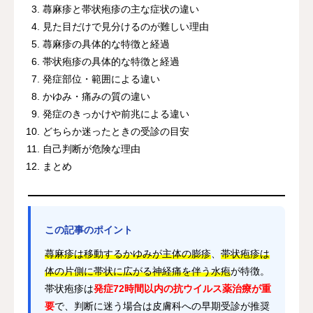
蕁麻疹と帯状疱疹の主な症状の違い
見た目だけで見分けるのが難しい理由
蕁麻疹の具体的な特徴と経過
帯状疱疹の具体的な特徴と経過
発症部位・範囲による違い
かゆみ・痛みの質の違い
発症のきっかけや前兆による違い
どちらか迷ったときの受診の目安
自己判断が危険な理由
まとめ
この記事のポイント
蕁麻疹は移動するかゆみが主体の膨疹
、
帯状疱疹は
体の片側に帯状に広がる神経痛を伴う水疱
が特徴。
帯状疱疹は
発症72時間以内の抗ウイルス薬治療が重
要
で、判断に迷う場合は皮膚科への早期受診が推奨