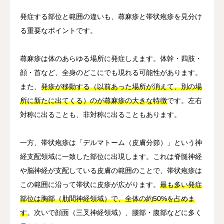
発症する部位と範囲の違いも、蕁麻疹と帯状疱疹を見分け
る重要なポイントです。
蕁麻疹は体のあらゆる場所に発症しえます。体幹・四肢・
顔・首など、全身のどこにでも現れる可能性があります。
また、
発疹が移動する（以前あった場所が消えて、別の場
所に新たに出てくる）のが蕁麻疹の大きな特徴
です。左右
対称に出ることも、非対称に出ることもあります。
一方、帯状疱疹は「デルマトーム（皮膚分節）」という神
経支配領域に一致した部位に出現します。これは脊髄神経
や脳神経が支配している皮膚の範囲のことで、帯状疱疹は
この範囲に沿って帯状に皮疹が広がります。
最も多い発症
部位は胸部（肋間神経領域）で、全体の約50%を占めま
す
。次いで顔面（三叉神経領域）、腰部・腹部などに多く