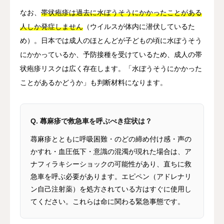
なお、
帯状疱疹は過去に水ぼうそうにかかったことがある
人しか発症しません
（ウイルスが体内に潜伏しているた
め）。日本では成人のほとんどが子どもの頃に水ぼうそう
にかかっているか、予防接種を受けているため、成人の帯
状疱疹リスクは広く存在します。「水ぼうそうにかかった
ことがあるかどうか」も判断材料になります。
Q. 蕁麻疹で救急車を呼ぶべき症状は？
蕁麻疹とともに呼吸困難・のどの締め付け感・声の
かすれ・血圧低下・意識の混濁が現れた場合は、ア
ナフィラキシーショックの可能性があり、直ちに救
急車を呼ぶ必要があります。エピペン（アドレナリ
ン自己注射薬）を処方されている方はすぐに使用し
てください。これらは命に関わる緊急事態です。