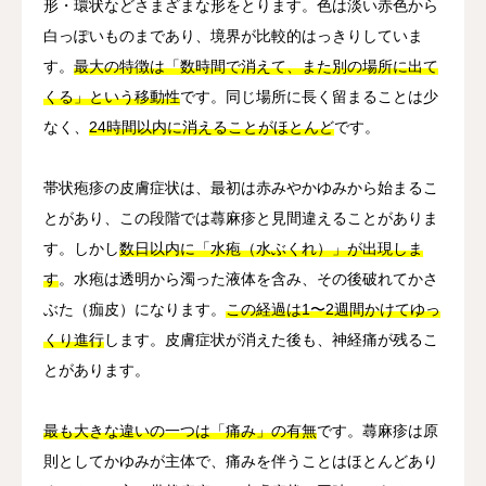
形・環状などさまざまな形をとります。色は淡い赤色から
白っぽいものまであり、境界が比較的はっきりしていま
す。
最大の特徴は「数時間で消えて、また別の場所に出て
くる」という移動性
です。同じ場所に長く留まることは少
なく、
24時間以内に消えることがほとんど
です。
帯状疱疹の皮膚症状は、最初は赤みやかゆみから始まるこ
とがあり、この段階では蕁麻疹と見間違えることがありま
す。しかし
数日以内に「水疱（水ぶくれ）」が出現しま
す
。水疱は透明から濁った液体を含み、その後破れてかさ
ぶた（痂皮）になります。
この経過は1〜2週間かけてゆっ
くり進行
します。皮膚症状が消えた後も、神経痛が残るこ
とがあります。
最も大きな違いの一つは「痛み」の有無
です。蕁麻疹は原
則としてかゆみが主体で、痛みを伴うことはほとんどあり