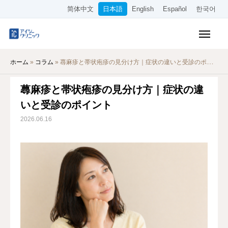
简体中文
日本語
English
Español
한국어
保険診療メニュー
ホーム
»
コラム
»
蕁麻疹と帯状疱疹の見分け方｜症状の違いと受診のポイント
美容メニュー
蕁麻疹と帯状疱疹の見分け方｜症状の違
料金表
いと受診のポイント
オンライン診療
2026.06.16
当院について
アクセス
WEB予約
採用情報