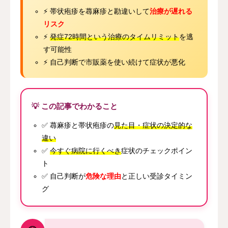
⚡ 帯状疱疹を蕁麻疹と勘違いして
治療が遅れる
リスク
⚡
発症72時間という治療のタイムリミット
を逃
す可能性
⚡ 自己判断で市販薬を使い続けて症状が悪化
💡 この記事でわかること
✅ 蕁麻疹と帯状疱疹の
見た目・症状の決定的な
違い
✅
今すぐ病院に行くべき
症状のチェックポイン
ト
✅ 自己判断が
危険な理由
と正しい受診タイミン
グ