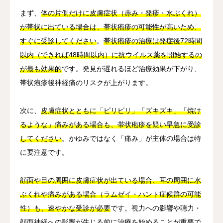
まず、
体の片側だけに皮膚症状（赤み・発疹・水ぶくれ）
が帯状に出ている場合は、帯状疱疹の可能性が高いため、
すぐに受診してください
。
帯状疱疹の治療は発症後72時間
以内（できれば48時間以内）に抗ウイルス薬を開始するの
が最も効果的
です。発見が遅れるほど治療効果が下がり、
帯状疱疹後神経痛のリスクが上がります。
次に、
皮膚症状とともに「ピリピリ」「ズキズキ」「焼け
るような」痛みがある場合も、帯状疱疹を疑い早急に受診
してください
。かゆみではなく「痛み」が主体の場合は特
に要注意です。
顔面や目の周囲に皮膚症状が出ている場合、耳の周囲に水
ぶくれや痛みがある場合（ラムゼイ・ハント症候群の可能
性）も、速やかな受診が必要
です。視力への影響や聴力・
顔面神経への影響が生じる前に治療を始めることが重要で