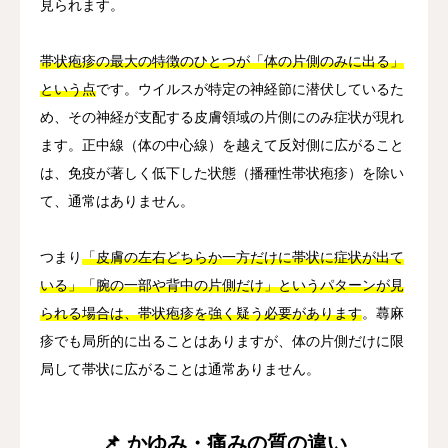
見られます。
帯状疱疹の最大の特徴のひとつが「体の片側のみに出る」
という点
です。ウイルスが特定の神経節に潜伏しているた
め、その神経が支配する皮膚領域の片側にのみ症状が現れ
ます。正中線（体の中心線）を越えて反対側に広がること
は、免疫が著しく低下した状態（播種性帯状疱疹）を除い
て、通常はありません。
つまり
「皮膚の左右どちらか一方だけに帯状に症状が出て
いる」「腕の一部や背中の片側だけ」というパターンが見
られる場合は、帯状疱疹を強く疑う必要があります
。蕁麻
疹でも局所的に出ることはありますが、体の片側だけに限
局して帯状に広がることは通常ありません。
📌 かゆみ・痛みの質の違い