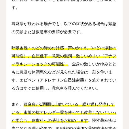
す。
蕁麻疹が疑われる場合でも、以下の症状がある場合は緊急
の受診または救急車の要請が必要です。
呼吸困難・のどの締め付け感・声のかすれ（のどの浮腫の
可能性）、血圧低下・意識の混濁・激しいめまい（アナフ
ィラキシーショックの可能性）
、全身の激しいかゆみとと
もに急激な体調悪化などが見られた場合は一刻を争いま
す。エピペン（アドレナリン自己注射薬）を処方されてい
る方はすぐに使用し、救急車を呼んでください。
また、
蕁麻疹が1週間以上続いている、繰り返し発症して
いる、市販の抗アレルギー薬を使っても改善しないといっ
た場合も、皮膚科への受診をお勧めします
。慢性蕁麻疹は
専門的な管理が必要で、原因検索や適切な薬物療法が求め