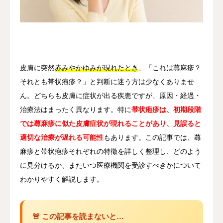
その他
言語
简体中文
日本語
English
Español
한국어
皮膚に突然
赤みやかゆみが現れたとき
、「これは蕁麻疹？
それとも帯状疱疹？」と判断に迷う方は少なくありませ
ん。どちらも皮膚に症状が出る疾患ですが、原因・経過・
治療法はまったく異なります。特に
帯状疱疹は、初期段階
では蕁麻疹に似た皮膚症状が現れることがあり、見誤ると
適切な治療が遅れる可能性
もあります。この記事では、蕁
麻疹と帯状疱疹それぞれの特徴を詳しく整理し、どのよう
に見分けるか、またいつ医療機関を受診すべきかについて
わかりやすく解説します。
🚨 この記事を読まないと…