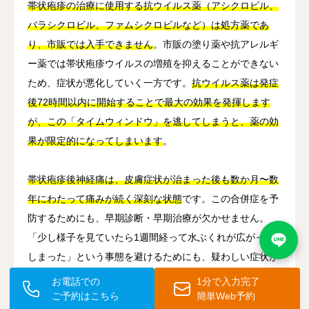
帯状疱疹の治療に使用する抗ウイルス薬（アシクロビル、
バラシクロビル、ファムシクロビルなど）は処方薬であ
り、市販では入手できません
。市販の塗り薬や抗アレルギ
ー薬では帯状疱疹ウイルスの増殖を抑えることができない
ため、症状が悪化していく一方です。
抗ウイルス薬は発症
後72時間以内に開始することで最大の効果を発揮します
が、この「タイムウィンドウ」を逃してしまうと、薬の効
果が限定的になってしまいます
。
帯状疱疹後神経痛は、皮膚症状が治まった後も数か月〜数
年にわたって痛みが続く深刻な状態
です。この合併症を予
防するためにも、早期診断・早期治療が欠かせません。
「少し様子を見ていたら1週間経って水ぶくれが広がって
しまった」という事態を避けるためにも、疑わしい症状が
出た段階で医療機関を受診することが重要です。
お電話での
1分で入力完了
ご予約はこちら
簡単Web予約