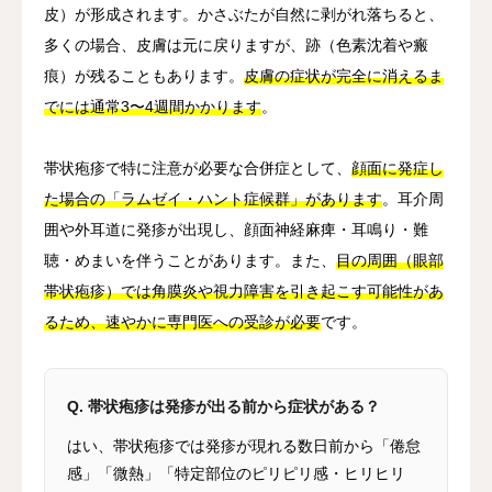
皮）が形成されます。かさぶたが自然に剥がれ落ちると、
多くの場合、皮膚は元に戻りますが、跡（色素沈着や瘢
痕）が残ることもあります。
皮膚の症状が完全に消えるま
でには通常3〜4週間かかります
。
帯状疱疹で特に注意が必要な合併症として、
顔面に発症し
た場合の「ラムゼイ・ハント症候群」があります
。耳介周
囲や外耳道に発疹が出現し、顔面神経麻痺・耳鳴り・難
聴・めまいを伴うことがあります。また、
目の周囲（眼部
帯状疱疹）では角膜炎や視力障害を引き起こす可能性があ
るため、速やかに専門医への受診が必要
です。
Q. 帯状疱疹は発疹が出る前から症状がある？
はい、帯状疱疹では発疹が現れる数日前から「倦怠
感」「微熱」「特定部位のピリピリ感・ヒリヒリ