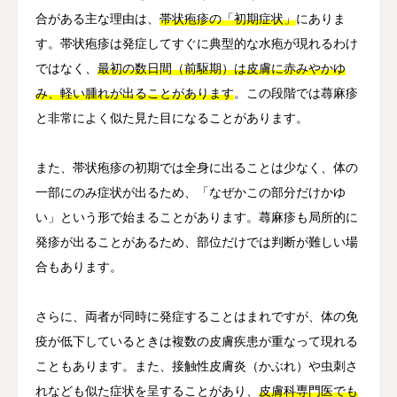
合がある主な理由は、
帯状疱疹の「初期症状」
にありま
す。帯状疱疹は発症してすぐに典型的な水疱が現れるわけ
ではなく、
最初の数日間（前駆期）は皮膚に赤みやかゆ
み、軽い腫れが出ることがあります
。この段階では蕁麻疹
と非常によく似た見た目になることがあります。
また、帯状疱疹の初期では全身に出ることは少なく、体の
一部にのみ症状が出るため、「なぜかこの部分だけかゆ
い」という形で始まることがあります。蕁麻疹も局所的に
発疹が出ることがあるため、部位だけでは判断が難しい場
合もあります。
さらに、両者が同時に発症することはまれですが、体の免
疫が低下しているときは複数の皮膚疾患が重なって現れる
こともあります。また、接触性皮膚炎（かぶれ）や虫刺さ
れなども似た症状を呈することがあり、
皮膚科専門医でも