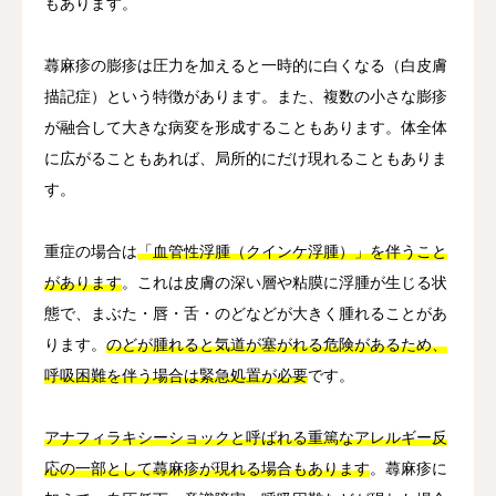
もあります。
蕁麻疹の膨疹は圧力を加えると一時的に白くなる（白皮膚
描記症）という特徴があります。また、複数の小さな膨疹
が融合して大きな病変を形成することもあります。体全体
に広がることもあれば、局所的にだけ現れることもありま
す。
重症の場合は
「血管性浮腫（クインケ浮腫）」を伴うこと
があります
。これは皮膚の深い層や粘膜に浮腫が生じる状
態で、まぶた・唇・舌・のどなどが大きく腫れることがあ
ります。
のどが腫れると気道が塞がれる危険があるため、
呼吸困難を伴う場合は緊急処置が必要
です。
アナフィラキシーショックと呼ばれる重篤なアレルギー反
応の一部として蕁麻疹が現れる場合もあります
。蕁麻疹に