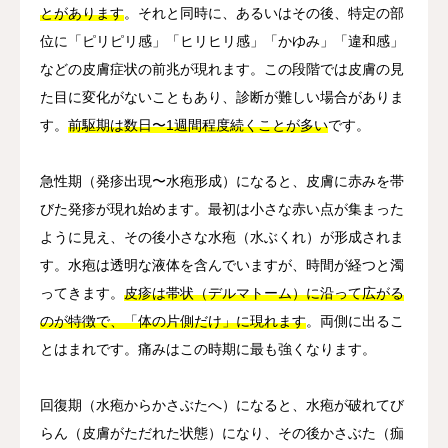
とがあります
。それと同時に、あるいはその後、特定の部
位に「ピリピリ感」「ヒリヒリ感」「かゆみ」「違和感」
などの皮膚症状の前兆が現れます。この段階では皮膚の見
た目に変化がないこともあり、診断が難しい場合がありま
す。
前駆期は数日〜1週間程度続くことが多い
です。
急性期（発疹出現〜水疱形成）になると、皮膚に赤みを帯
びた発疹が現れ始めます。最初は小さな赤い点が集まった
ように見え、その後小さな水疱（水ぶくれ）が形成されま
す。水疱は透明な液体を含んでいますが、時間が経つと濁
ってきます。
皮疹は帯状（デルマトーム）に沿って広がる
のが特徴で、「体の片側だけ」に現れます
。両側に出るこ
とはまれです。痛みはこの時期に最も強くなります。
回復期（水疱からかさぶたへ）になると、水疱が破れてび
らん（皮膚がただれた状態）になり、その後かさぶた（痂