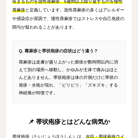
収まるものを急性蕁麻疹、6週間以上繰り返すものを慢性
蕁麻疹
と定義しています。急性蕁麻疹の多くはアレルギー
や感染症が原因で、慢性蕁麻疹ではストレスや自己免疫の
関与が疑われることがあります。
Q. 蕁麻疹と帯状疱疹の症状はどう違う？
蕁麻疹は皮膚が盛り上がった膨疹が数時間以内に消
えて別の場所へ移動し、かゆみが主体で痛みはほと
んどありません。帯状疱疹は体の片側だけに帯状の
発疹・水疱が現れ、「ピリピリ」「ズキズキ」する
神経痛が特徴です。
📌 帯状疱疹とはどんな病気か
帯状疱疹（たいじょうほうしん）は、
水痘・帯状疱疹ウイ