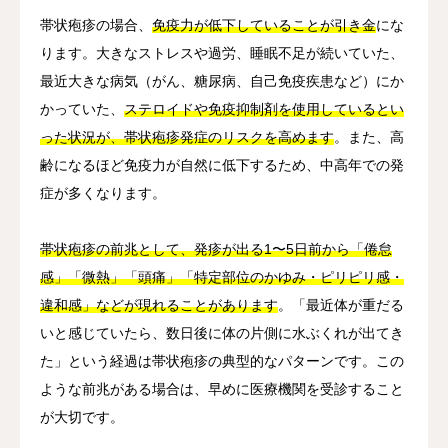
帯状疱疹の場合、
免疫力が低下していることが引き金
にな
ります。大きなストレスや過労、睡眠不足が続いていた、
最近大きな病気（がん、糖尿病、自己免疫疾患など）にか
かっていた、
ステロイドや免疫抑制剤を使用しているとい
った状況が、帯状疱疹発症のリスクを高めます
。また、高
齢になるほど免疫力が自然に低下するため、中高年での発
症が多くなります。
帯状疱疹の前兆として、発疹が出る1〜5日前から「倦怠
感」「微熱」「頭痛」「特定部位のかゆみ・ピリピリ感・
違和感」などが現れることがあります
。「最近体が重だる
いと感じていたら、数日後に体の片側に水ぶくれが出てき
た」という経過は帯状疱疹の典型的なパターンです。この
ような前兆がある場合は、早めに医療機関を受診すること
が大切です。