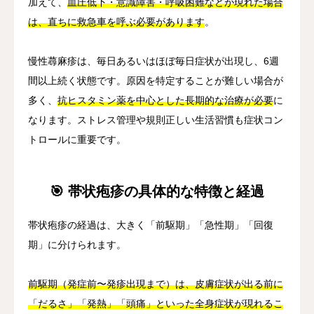
加えて、
血圧低下・意識障害・呼吸困難などが現れた場合
は、直ちに救急車を呼ぶ必要があります
。
慢性蕁麻疹は、毎日あるいはほぼ毎日症状が出現し、6週
間以上続く状態です。原因を特定することが難しい場合が
多く、
抗ヒスタミン薬を中心とした長期的な治療が必要
に
なります。ストレス管理や規則正しい生活習慣も症状コン
トロールに重要です。
🎯 帯状疱疹の具体的な特徴と経過
帯状疱疹の経過は、大きく「前駆期」「急性期」「回復
期」に分けられます。
前駆期（発症前〜発疹出現まで）は、皮膚症状が出る前に
「だるさ」「発熱」「頭痛」といった全身症状が現れるこ