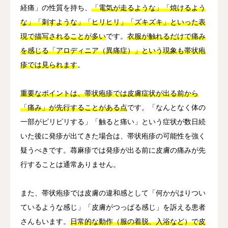
経痛」の性質を持ち、
「電気が走るような」「焼けるよう
な」「刺すような」「ヒリヒリ」「ズキズキ」といった表
現で描写されることが多い
です。
衣服が触れるだけで痛み
を感じる「アロディニア（異痛症）」という現象も帯状疱
疹では見られます
。
重要なポイントは、帯状疱疹では皮膚症状が出る前から
「痛み」が先行することがある点
です。「なんとなく体の
一部がピリピリする」「触ると痛い」という症状が数日続
いた後に発疹が出てきた場合は、帯状疱疹の可能性を強く
疑うべきです。蕁麻疹では発疹が出る前に皮膚の痛みが先
行することは通常ありません。
また、帯状疱疹では皮膚の違和感として「何かがはりつい
ているような感じ」「皮膚がつっぱる感じ」を訴える患者
さんもいます。
日常的な動作（服の着脱、入浴など）で皮