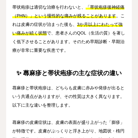
帯状疱疹は適切な治療を行わないと、
「帯状疱疹後神経痛
（PHN）」という慢性的な痛みが残ることがあります
。こ
れは皮膚の症状が治まった後も、
3か月以上にわたって強
い痛みが続く状態
で、患者さんのQOL（生活の質）を著し
く低下させることがあります。そのため早期診断・早期治
療が非常に重要な疾患です。
✨ 蕁麻疹と帯状疱疹の主な症状の違い
蕁麻疹と帯状疱疹は、どちらも皮膚に赤みや発疹が出ると
いう共通点がありますが、その性質は大きく異なります。
以下に主な違いを整理します。
蕁麻疹の皮膚症状は、皮膚の表面が盛り上がった「膨疹」
が特徴です。皮膚がぷっくりと浮き上がり、地図状・楕円