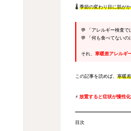
🌡️
季節の変わり目に肌がか
💬 「アレルギー検査
💬 「何も食べてない
それ、
寒暖差アレルギ
この記事を読めば、
寒暖
⚡
放置すると症状が慢性化
目次