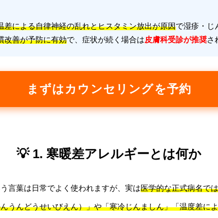
温差による自律神経の乱れとヒスタミン放出が原因
で湿疹・じ
慣改善が予防に有効
で、症状が続く場合は
皮膚科受診が推奨
さ
まずはカウンセリングを予約
💡 1. 寒暖差アレルギーとは何か
いう言葉は日常でよく使われますが、実は
医学的な正式病名で
かんうんどうせいびえん）」や「寒冷じんましん」「温度差に