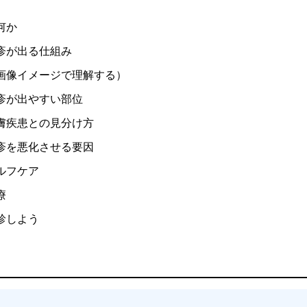
何か
疹が出る仕組み
画像イメージで理解する）
疹が出やすい部位
膚疾患との見分け方
疹を悪化させる要因
ルフケア
療
診しよう