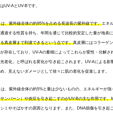
UV-AとUV-Bです。
0nm）は、紫外線全体の約95%を占める長波長の紫外線です。
エネル
通過する性質を持ち、年間を通じて比較的安定した量が地表に届
ある真皮層まで到達できるという点です。
真皮層にはコラーゲ
が存在しており、UV-Aの蓄積によってこれらが変性・分解さ
光老化」と呼ばれる変化が引き起こされます。UV-Aによる影
ため、見えないダメージとして徐々に肌の老化を促進します。
5nm）は、紫外線全体の約5%と量は少ないものの、エネルギーが
サンバーン）や炎症を引き起こすのがUV-Bの主な作用です。
シミやそばかすの原因となります。また、DNA損傷を引き起