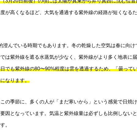
分（3月20日前後）の頃には太陽が真東から昇り真西に沈む位
高度が高くなるほど、大気を通過する紫外線の経路が短くなる
的澄んでいる時期でもあります。冬の乾燥した空気は春に向け
階では紫外線を遮る水蒸気が少なく、紫外線がより多く地表に
日でも紫外線の80〜90%程度は雲を透過するため、「曇って
因になります。
るこの季節に、多くの人が「まだ寒いから」という感覚で日焼
な要因となっています。気温と紫外線量は必ずしも比例しない
です。