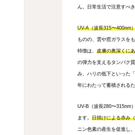
ん。日常生活で注意すべきは
UV-A（波長315〜40
ものの、雲や窓ガラスをも
特徴は、
皮膚の奥深くに
の弾力を支えるタンパク質
み、ハリの低下といった「
年にわたって蓄積される
UV-B（波長280〜31
ます。
日焼けによる赤み（
ニン色素の産生を促進し、