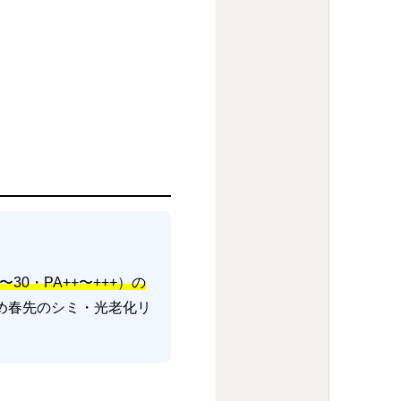
〜30・PA++〜+++）の
め春先のシミ・光老化リ