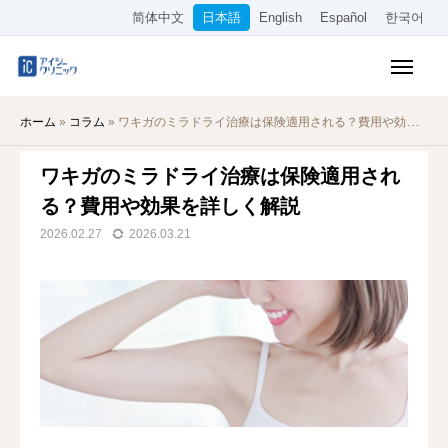
简体中文
日本語
English
Español
한국어
保険診療メニュー
ホーム
»
コラム
»
ワキガのミラドライ治療は保険適用される？費用や効果を詳しく解説
美容メニュー
ワキガのミラドライ治療は保険適用され
料金表
る？費用や効果を詳しく解説
オンライン診療
2026.02.27
2026.03.21
当院について
アクセス
WEB予約
採用情報