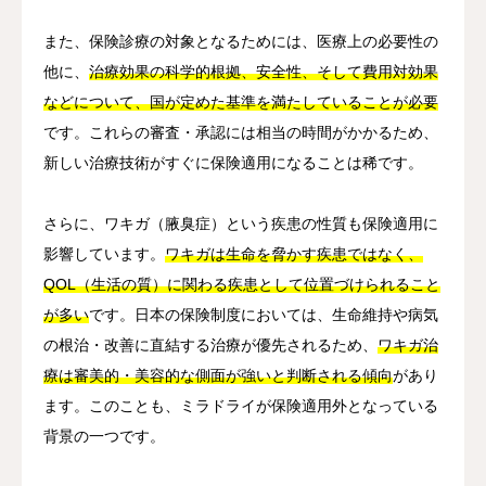
また、保険診療の対象となるためには、医療上の必要性の
他に、
治療効果の科学的根拠、安全性、そして費用対効果
などについて、国が定めた基準を満たしていることが必要
です。これらの審査・承認には相当の時間がかかるため、
新しい治療技術がすぐに保険適用になることは稀です。
さらに、ワキガ（腋臭症）という疾患の性質も保険適用に
影響しています。
ワキガは生命を脅かす疾患ではなく、
QOL（生活の質）に関わる疾患として位置づけられること
が多い
です。日本の保険制度においては、生命維持や病気
の根治・改善に直結する治療が優先されるため、
ワキガ治
療は審美的・美容的な側面が強いと判断される傾向
があり
ます。このことも、ミラドライが保険適用外となっている
背景の一つです。