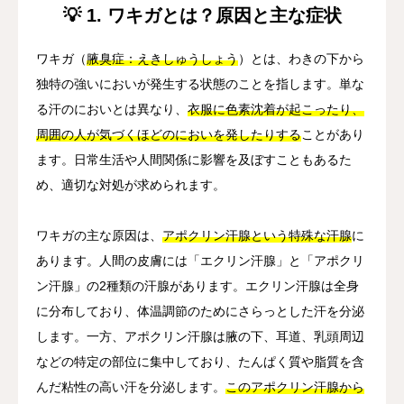
💡 1. ワキガとは？原因と主な症状
ワキガ（
腋臭症：えきしゅうしょう
）とは、わきの下から
独特の強いにおいが発生する状態のことを指します。単な
る汗のにおいとは異なり、
衣服に色素沈着が起こったり、
周囲の人が気づくほどのにおいを発したりする
ことがあり
ます。日常生活や人間関係に影響を及ぼすこともあるた
め、適切な対処が求められます。
ワキガの主な原因は、
アポクリン汗腺という特殊な汗腺
に
あります。人間の皮膚には「エクリン汗腺」と「アポクリ
ン汗腺」の2種類の汗腺があります。エクリン汗腺は全身
に分布しており、体温調節のためにさらっとした汗を分泌
します。一方、アポクリン汗腺は腋の下、耳道、乳頭周辺
などの特定の部位に集中しており、たんぱく質や脂質を含
んだ粘性の高い汗を分泌します。
このアポクリン汗腺から