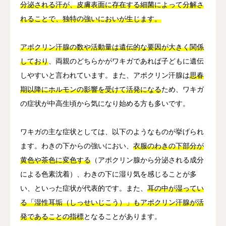
分泌される汗が、皮膚表面に存在する細菌によって分解さ
れることで、独特の強いにおいが生じます。
アポクリン汗腺の数や活動量は遺伝的な要因が大きく関係
しており
、両親のどちらかがワキガであれば子どもに遺伝
しやすいと言われています。また、アポクリン汗腺は
思春
期以降にホルモンの影響を受けて活発になる
ため、ワキガ
の症状が中高生頃から気になり始める方も多いです。
ワキガの主な症状としては、以下のようなものが挙げられ
ます。わきの下からの強いにおい、
衣服のわきの下部分が
黄色や茶色に変色する
（アポクリン腺から分泌される成分
による色素沈着）、わきの下に湿り気を感じることが多
い、といった症状が代表的です。また、
耳の中が湿ってい
る「湿性耳垢（しっせいじこう）」もアポクリン汗腺が活
発であることの指標
となることがあります。