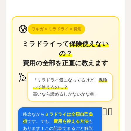
その他
😰
言語
ワキガ × ミラドライ × 費用
简体中文
日本語
English
Español
한국어
ミラドライって
保険使えない
の？
費用の全部を正直に教えます
🙋
「ミラドライ気になってるけど、
保険
って使えるの…？
高いなら諦めるしかないかな😔」
👨‍⚕️
残念ながら
ミラドライは全額自己負
担
です。でも、
費用を抑える方法
も
あります！この記事でまるごと解説