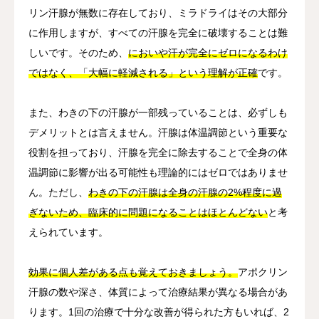
リン汗腺が無数に存在しており、ミラドライはその大部分
に作用しますが、すべての汗腺を完全に破壊することは難
しいです。そのため、
においや汗が完全にゼロになるわけ
ではなく、「大幅に軽減される」という理解が正確
です。
また、わきの下の汗腺が一部残っていることは、必ずしも
デメリットとは言えません。汗腺は体温調節という重要な
役割を担っており、汗腺を完全に除去することで全身の体
温調節に影響が出る可能性も理論的にはゼロではありませ
ん。ただし、
わきの下の汗腺は全身の汗腺の2%程度に過
ぎないため、臨床的に問題になることはほとんどない
と考
えられています。
効果に個人差がある点も覚えておきましょう。
アポクリン
汗腺の数や深さ、体質によって治療結果が異なる場合があ
ります。1回の治療で十分な改善が得られた方もいれば、2