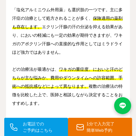
「塩化アルミニウム外用薬」も選択肢の一つです。主に多
汗症の治療として処方されることが多く、
保険適用の薬剤
も存在します。
エクリン汗腺の汗の分泌を抑える効果があ
り、においの軽減にも一定の効果が期待できますが、ワキ
ガのアポクリン汗腺への直接的な作用としてはミラドライ
ほど強力ではありません。
どの治療法が最適かは、
ワキガの重症度、においと汗のど
ちらが主な悩みか、費用やダウンタイムへの許容範囲、手
術への抵抗感などによって異なります。
複数の治療法の特
徴を比較した上で、医師と相談しながら決定することをお
すすめします。
お電話での
1分で入力完了
🔍 10. 治療を受ける前に確認しておくべ
ご予約はこちら
簡単Web予約
きこと