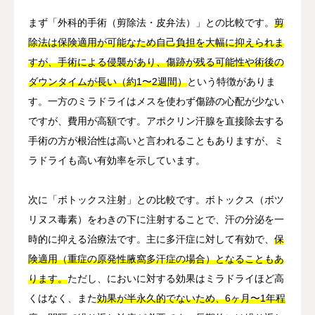
まず「外科的手術（剪除法・皮弁法）」との比較です。
剪
除法は保険適用が可能なため自己負担を大幅に抑えられま
すが、手術による侵襲があり、傷跡が残る可能性や術後の
ダウンタイムが長い（約1〜2週間）
という特徴がありま
す。一方のミラドライはメスを使わず傷跡の心配が少ない
ですが、費用が高額です。アポクリン汗腺を直接除去する
手術の方が根治性は高いと言われることもありますが、ミ
ラドライも高い有効率を示しています。
次に「ボトックス注射」との比較です。ボトックス（ボツ
リヌス毒素）をわきの下に注射することで、汗の分泌を一
時的に抑える治療法です。主に多汗症に対して有効で、
保
険適用（重症の原発性腋窩多汗症の場合）となることもあ
ります。
ただし、においに対する効果はミラドライほど高
くはなく、また
効果が半永久的でないため、6ヶ月〜1年程