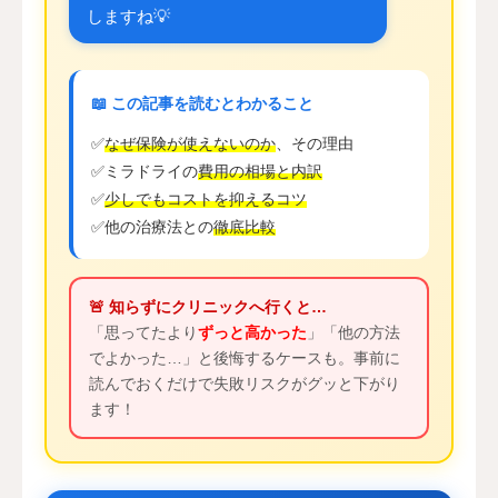
しますね💡
📖 この記事を読むとわかること
✅
なぜ保険が使えないのか
、その理由
✅
ミラドライの
費用の相場と内訳
✅
少しでもコストを抑えるコツ
✅
他の治療法との
徹底比較
🚨 知らずにクリニックへ行くと…
「思ってたより
ずっと高かった
」「他の方法
でよかった…」と後悔するケースも。事前に
読んでおくだけで失敗リスクがグッと下がり
ます！