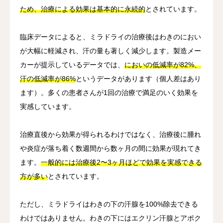
ため、治療による効果は基本的に永続的
とされています。
臨床データによると、ミラドライの治療後はわきのにおい
が大幅に軽減され、汗の量も著しく減少します。製造メー
カーが提示しているデータでは、
においの低減率が82%、
汗の低減率が86%
というデータがあります（個人差はあり
ます）。多くの患者さんが1回の治療で満足のいく効果を
実感しています。
治療直後から効果が得られるわけではなく、治療後に腫れ
や炎症が落ち着く数週間から数ヶ月の間に効果が現れてき
ます。
一般的には治療後2〜3ヶ月ほどで効果を実感できる
方が多い
とされています。
ただし、ミラドライはわきの下の汗腺を100%除去できる
わけではありません。わきの下にはエクリン汗腺とアポク