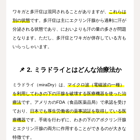
ワキガと多汗症は混同されることがありますが、
これらは
別の状態
です。多汗症は主にエクリン汗腺から過剰に汗が
分泌される状態であり、においよりも汗の量の多さが問題
となります。ただし、多汗症とワキガが併存している方も
いらっしゃいます。
📌 2. ミラドライとはどんな治療法か
ミラドライ（miraDry）は、
マイクロ波（電磁波の一種）
を利用してわきの下の汗腺を破壊する医療機器を使った治
療法
です。アメリカのFDA（食品医薬品局）で承認を受け
ており、
日本でも厚生労働省の薬事認証を取得している医
療機器
です。手術を行わずに、わきの下のアポクリン汗腺
とエクリン汗腺の両方に作用することができるのが大きな
特徴です。