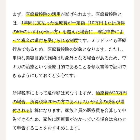
まず、
医療費控除の活用
が挙げられます。医療費控除と
は、
1年間に支払った医療費が一定額（10万円または所得
の5%のいずれか低い方）を超えた場合に、確定申告によ
って税金の還付を受けられる制度
です。ミラドライも医療
行為であるため、医療費控除の対象となります。ただし、
単純な美容目的の施術は対象外となる場合があるため、ワ
キガの治療という医療目的であることを領収書等で証明で
きるようにしておくと安心です。
所得税率によって還付額は異なりますが、
治療費が20万円
の場合、所得税率20%の方であれば2万円程度の税金が還
付される
計算になります。家族全員の医療費を合算して申
告できるため、家族に医療費がかかっている場合は合わせ
て申告することをおすすめします。