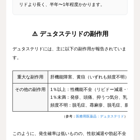
リドより長く、半年〜1年程度かかります。
⚠️ デュタステリドの副作用
デュタステリドには、主に以下の副作用が報告されていま
す。
重大な副作用
肝機能障害、黄疸（いずれも頻度不明）
その他の副作用
1％以上：性機能不全（リビドー減退・勃起
1％未満：発疹、頭痛、抑うつ気分、乳房障
頻度不明：脱毛症、蕁麻疹、脱毛症、腹痛、
（参考：
医療用医薬品：デュタステリド
）
このように、
発生確率は低いものの、性欲減退や勃起不全