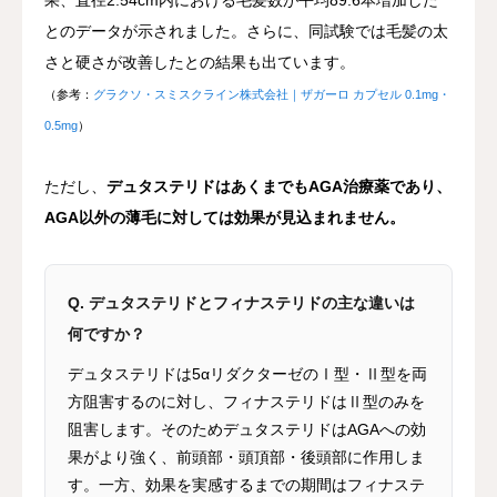
とのデータが示されました。さらに、同試験では毛髪の太
さと硬さが改善したとの結果も出ています。
（参考：
グラクソ・スミスクライン株式会社｜ザガーロ カプセル 0.1mg・
0.5mg
）
ただし、
デュタステリドはあくまでもAGA治療薬であり、
AGA以外の薄毛に対しては効果が見込まれません。
Q. デュタステリドとフィナステリドの主な違いは
何ですか？
デュタステリドは5αリダクターゼのⅠ型・Ⅱ型を両
方阻害するのに対し、フィナステリドはⅡ型のみを
阻害します。そのためデュタステリドはAGAへの効
果がより強く、前頭部・頭頂部・後頭部に作用しま
す。一方、効果を実感するまでの期間はフィナステ