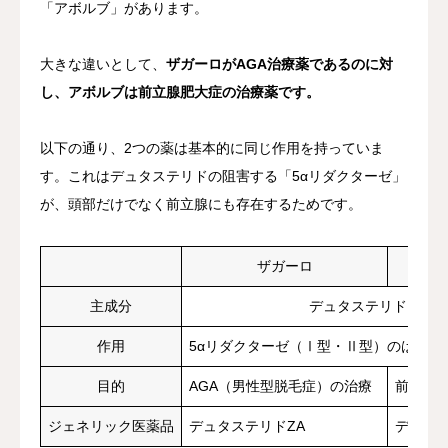
「アボルブ」があります。
大きな違いとして、
ザガーロがAGA治療薬であるのに対
し、アボルブは前立腺肥大症の治療薬です。
以下の通り、2つの薬は基本的に同じ作用を持っていま
す。これはデュタステリドの阻害する「5αリダクターゼ」
が、頭部だけでなく前立腺にも存在するためです。
ザガーロ
ア
主成分
デュタステリド
作用
5αリダクターゼ（Ⅰ型・Ⅱ型）のはたら
目的
AGA（男性型脱毛症）の治療
前立腺
ジェネリック医薬品
デュタステリドZA
デュタス