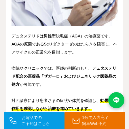
デュタステリドは男性型脱毛症（AGA）の治療薬です。
AGAの原因である5αリダクターゼのはたらきを阻害し、ヘ
アサイクルの正常化を目指します。
病院やクリニックでは、医師の判断のもと、
デュタステリ
ド配合の医薬品「ザガーロ」およびジェネリック医薬品の
処方
が可能です。
対面診療により患者さまの症状や体質を確認し、
効果や副
作用を確認しながら治療を進めていきます。
お電話での
1分で入力完了
ご予約はこちら
簡単Web予約
薄毛や抜け毛でお悩みの方は、一度医療機関へご相談くだ