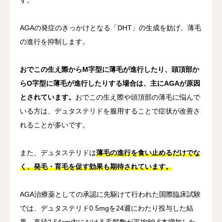
AGAの発症のきっかけとなる「DHT」の生成を妨げ、薄毛
の進行を抑制します。
おでこの生え際からM字型に薄毛が進行したり、頭頂部か
らO字型に薄毛が進行したりする場合は、主にAGAが原因
とされています。
おでこの生え際や頭頂部の薄毛に悩んで
いる方は、デュタステリドを服用することで症状が改善さ
れることが多いです。
また、デュタステリドは
薄毛の進行を食い止めるだけでな
く、発毛・育毛を促す効果も期待されています。
AGA治療薬としての承認に先駆けて行われた国際臨床試験
では、デュタステリド0.5mgを24週にわたり投与した結
果、直径2.54cm内における毛髪数が平均89.6本増加した