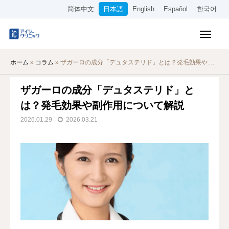
简体中文
日本語
English
Español
한국어
保険診療メニュー
ホーム
»
コラム
»
ザガーロの成分「デュタステリド」とは？発毛効果や副作用について解説
美容メニュー
ザガーロの成分「デュタステリド」と
料金表
は？発毛効果や副作用について解説
オンライン診療
2026.01.29
2026.03.21
当院について
アクセス
WEB予約
採用情報