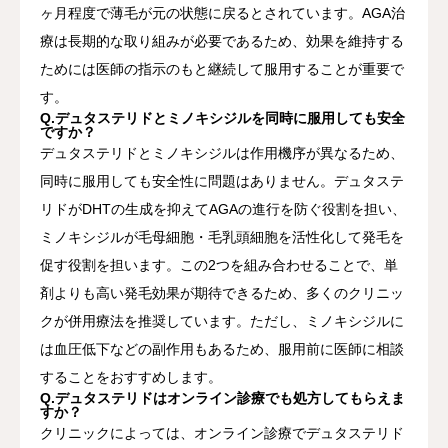
ヶ月程度で薄毛が元の状態に戻るとされています。AGA治
療は長期的な取り組みが必要であるため、効果を維持する
ためには医師の指示のもと継続して服用することが重要で
す。
Q.デュタステリドとミノキシジルを同時に服用しても安全
ですか？
デュタステリドとミノキシジルは作用機序が異なるため、
同時に服用しても安全性に問題はありません。デュタステ
リドがDHTの生成を抑えてAGAの進行を防ぐ役割を担い、
ミノキシジルが毛母細胞・毛乳頭細胞を活性化して発毛を
促す役割を担います。この2つを組み合わせることで、単
剤よりも高い発毛効果が期待できるため、多くのクリニッ
クが併用療法を推奨しています。ただし、ミノキシジルに
は血圧低下などの副作用もあるため、服用前に医師に相談
することをおすすめします。
Q.デュタステリドはオンライン診療でも処方してもらえま
すか？
クリニックによっては、オンライン診療でデュタステリド