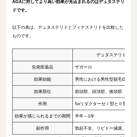
AGAに対してより高い効果が見込まれるのはデュタステリ
ドです。
以下の表は、デュタステリドとフィナステリドを比較した
ものです。
デュタステリド
先発医薬品
ザガーロ
効果効能
男性における男性型脱毛症の進
効果部位
前頭部、頭頂部、後頭部
作用
5αリダクターゼⅠ型とⅡ型を阻
効果が感じられるまでの期間
半年～1年
副作用
勃起不全、リビドー減退、精液