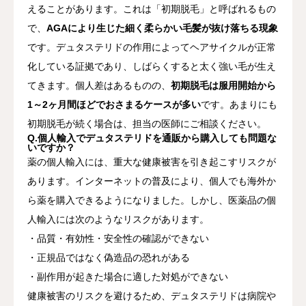
えることがあります。これは「初期脱毛」と呼ばれるもの
で、
AGAにより生じた細く柔らかい毛髪が抜け落ちる現象
です。デュタステリドの作用によってヘアサイクルが正常
化している証拠であり、しばらくすると太く強い毛が生え
てきます。個人差はあるものの、
初期脱毛は服用開始から
1～2ヶ月間ほどでおさまるケースが多い
です。あまりにも
初期脱毛が続く場合は、担当の医師にご相談ください。
Q.個人輸入でデュタステリドを通販から購入しても問題な
いですか？
薬の個人輸入には、重大な健康被害を引き起こすリスクが
あります。インターネットの普及により、個人でも海外か
ら薬を購入できるようになりました。しかし、医薬品の個
人輸入には次のようなリスクがあります。
・品質・有効性・安全性の確認ができない
・正規品ではなく偽造品の恐れがある
・副作用が起きた場合に適した対処ができない
健康被害のリスクを避けるため、デュタステリドは病院や