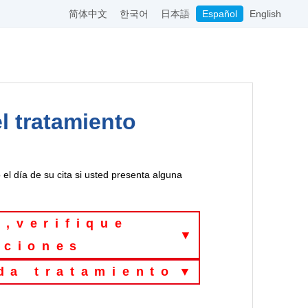
简体中文
한국어
日本語
Español
English
l tratamiento
el día de su cita si usted presenta alguna
a,
verifique
▼
aciones
da tratamiento
▼