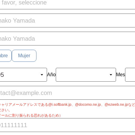
bre
Mujer
Año
Mes
リアメールアドレスである@i.softbank.jp、@docomo.ne.jp、@ezweb.ne.
ださい。
メールに割り振られる恐れがあるため）