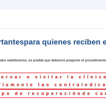
rtantes
para quienes reciben e
ados satisfactorios, es posible que debamos posponer el procedimiento 
ervar o visitar la clínic
riamente las contraindic
mpo de recuperación
de ca