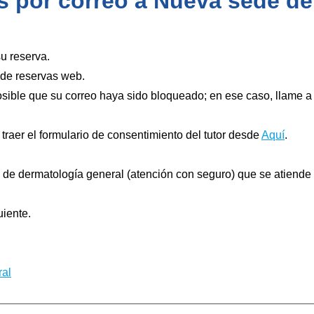
s por correo a Nueva sede de
su reserva.
 de reservas web.
osible que su correo haya sido bloqueado; en ese caso, llame a 
raer el formulario de consentimiento del tutor desde
Aquí
.
o de dermatología general (atención con seguro) que se atiende 
uiente.
ral