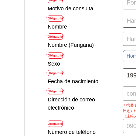
"Obligatorio"
Motivo de consulta
"Obligatorio"
Nombre
"Obligatorio"
Nombre (Furigana)
Hom
"Obligatorio"
Sexo
"Obligatorio"
Fecha de nacimiento
"Obligatorio"
Dirección de correo
＊携帯キャ
electrónico
控えく
（迷惑
"Obligatorio"
Número de teléfono