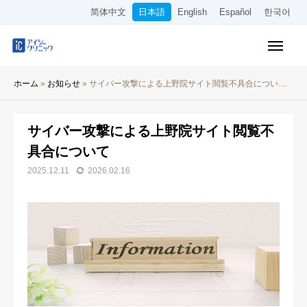
简体中文
日本語
English
Español
한국어
保険診療メニュー
ホーム
»
お知らせ
»
サイバー攻撃による上野院サイト閲覧不具合について
美容メニュー
料金表
サイバー攻撃による上野院サイト閲覧不
具合について
オンライン診療
2025.12.11
2026.02.16
当院について
アクセス
WEB予約
採用情報