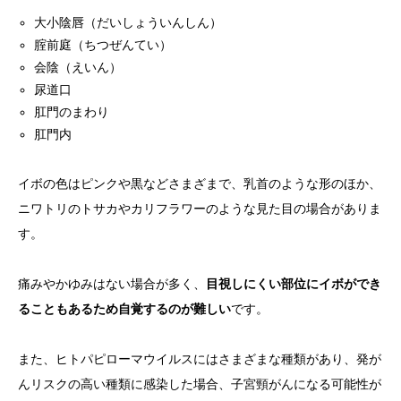
大小陰唇（だいしょういんしん）
腟前庭（ちつぜんてい）
会陰（えいん）
尿道口
肛門のまわり
肛門内
イボの色はピンクや黒などさまざまで、乳首のような形のほか、
ニワトリのトサカやカリフラワーのような見た目の場合がありま
す。
痛みやかゆみはない場合が多く、
目視しにくい部位にイボができ
ることもあるため自覚するのが難しい
です。
また、ヒトパピローマウイルスにはさまざまな種類があり、発が
んリスクの高い種類に感染した場合、子宮頸がんになる可能性が