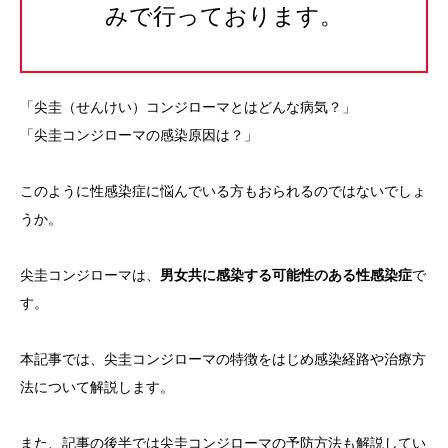
みで行っております。
その他
言語
「尖圭（せんけい）コンジローマとはどんな病気？」
简体中文
한국어
日本語
Español
English
「尖圭コンジローマの感染原因は？」
このように性感染症に悩んでいる方もおられるのではないでしょ
うか。
尖圭コンジローマは、
男女共に感染する可能性のある性感染症
で
す。
本記事では、尖圭コンジローマの特徴をはじめ感染経路や治療方
法について解説します。
また、記事の後半では尖圭コンジローマの予防方法も解説してい