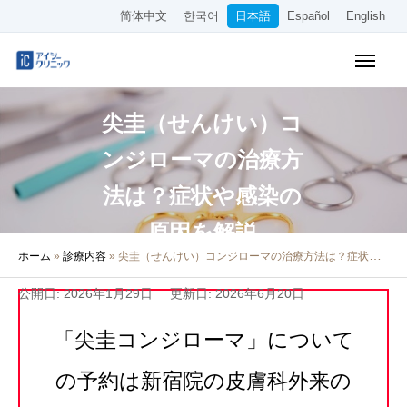
简体中文
한국어
日本語
Español
English
保険診療メニュー
尖圭（せんけい）コ
美容メニュー
ンジローマの治療方
料金表
法は？症状や感染の
オンライン診療
原因を解説
ホーム
»
診療内容
»
尖圭（せんけい）コンジローマの治療方法は？症状や感染の原因を解説
当院について
公開日: 2026年1月29日
更新日: 2026年6月20日
アクセス
「尖圭コンジローマ」について
WEB予約
の予約は新宿院の皮膚科外来の
採用情報