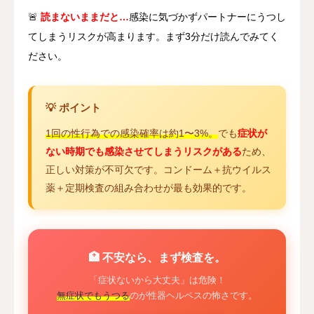
🚨
読まないままだと…
感染に気づかずパートナーにうつし
てしまうリスクが高まります。まず3分だけ読んでみてく
ださい。
💡 ポイント
1回の性行為での感染確率は約1〜3%。
でも
症状が
ない時期でも感染させてしまうリスクがある
ため、
正しい対策が不可欠です。コンドーム＋抗ウイルス
薬＋定期検査の組み合わせが最も効果的です。
🏥 不安なら、まず検査を。
「症状ないから大丈夫」は危険！
無症状でもうつる
のが性器ヘルペスの怖さです。