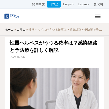
简体中文
日本語
English
Español
한국어
保険診療メニュー
ホーム
»
コラム
»
性器ヘルペスがうつる確率は？感染経路と予防策を詳しく解説
美容メニュー
性器ヘルペスがうつる確率は？感染経路
料金表
と予防策を詳しく解説
オンライン診療
2026.07.06
当院について
アクセス
WEB予約
採用情報