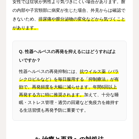
女性では症状が男性より気づきにくい場合があります。膣
の内部や子宮頸部に病変が生じた場合、外見からは確認で
きないため、
排尿痛や膣分泌物の変化などから気づくこと
があります。
Q. 性器ヘルペスの再発を抑えるにはどうすればよ
いですか？
性器ヘルペスの再発抑制には、
抗ウイルス薬（バラ
シクロビルなど）を毎日服用する「抑制療法」が有
効で、再発頻度を大幅に減らせます。
年間6回以上
再発する方に特に推奨されます。
加えて、十分な睡
眠・ストレス管理・過労の回避など免疫力を維持す
る生活習慣も再発予防に重要です。