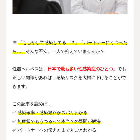
その他
言語
简体中文
日本語
English
Español
한국어
💬
「もしかして感染してる…？」「パートナーにうつった
ら…」
そんな不安、一人で抱えていませんか？
性器ヘルペスは、
日本で最も多い性感染症のひとつ
。でも
正しい知識があれば、感染リスクを大幅に下げることがで
きます。
この記事を読めば…
✅
感染確率・感染経路がズバリわかる
✅
無症状でもうつるって本当？の疑問が解決
✅ パートナーへの伝え方まで丸ごとわかる