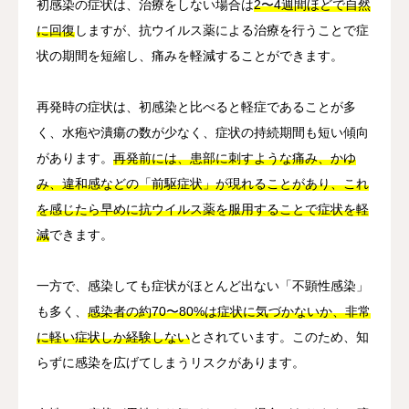
初感染の症状は、治療をしない場合は
2〜4週間ほどで自然
に回復
しますが、抗ウイルス薬による治療を行うことで症
状の期間を短縮し、痛みを軽減することができます。
再発時の症状は、初感染と比べると軽症であることが多
く、水疱や潰瘍の数が少なく、症状の持続期間も短い傾向
があります。
再発前には、患部に刺すような痛み、かゆ
み、違和感などの「前駆症状」が現れることがあり、これ
を感じたら早めに抗ウイルス薬を服用することで症状を軽
減
できます。
一方で、感染しても症状がほとんど出ない「不顕性感染」
も多く、
感染者の約70〜80%は症状に気づかないか、非常
に軽い症状しか経験しない
とされています。このため、知
らずに感染を広げてしまうリスクがあります。