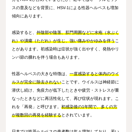
スの普及などを背景に、HSV-1による性器ヘルペスも増加
傾向にあります。
感染すると、
外陰部や陰茎、肛門周囲などに水疱（水ぶく
れ）や潰瘍（ただれ）が生じ、強い痛みやかゆみを伴う
こ
とがあります。初感染時は症状が強く出やすく、発熱やリ
ンパ節の腫れを伴う場合もあります。
性器ヘルペスの大きな特徴は、
一度感染すると体内のウイ
ルスが完全に除去されない
ことです。ウイルスは神経節に
潜伏し続け、免疫力が低下したときや疲労・ストレスが重
なったときなどに再活性化して、再び症状が現れます。こ
れを「再発」と呼びます。
初感染後の1年間で、多くの方
が複数回の再発を経験する
とされています。
日本では性器ヘルペスの患者数は年々増加しており、若い