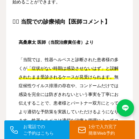
始めることができます。
👨‍⚕️ 当院での診療傾向【医師コメント】
高桑康太 医師（当院治療責任者）より
「当院では、性器ヘルペスと診断された患者様の多
くが
「症状がない時期は感染させないはず」と誤解
されたまま受診されるケースが見受けられます。
無
症候性ウイルス排泄の存在や、コンドームだけでは
感染を完全には防ぎきれないという事実を丁寧にお
伝えすることで、患者様とパートナー双方にとって
より適切な予防策を実践していただけるようになり
ます。
性器ヘルペスは適切な治療と管理によってコ
お電話での
1分で入力完了
ントロールできる疾患
ですので、一人で抱え込ま
ご予約はこちら
簡単Web予約
ず、ぜひお気軽にご相談ください。」