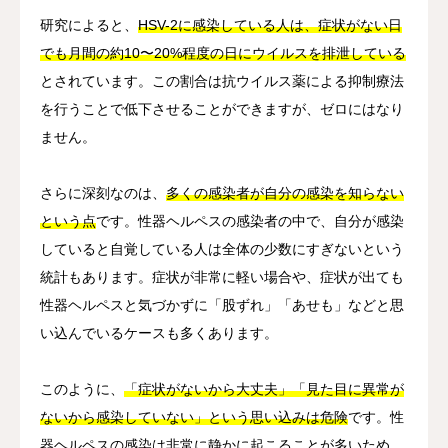
研究によると、
HSV-2に感染している人は、症状がない日
でも月間の約10〜20%程度の日にウイルスを排泄している
とされています。この割合は抗ウイルス薬による抑制療法
を行うことで低下させることができますが、ゼロにはなり
ません。
さらに深刻なのは、
多くの感染者が自分の感染を知らない
という点
です。性器ヘルペスの感染者の中で、自分が感染
していると自覚している人は全体の少数にすぎないという
統計もあります。症状が非常に軽い場合や、症状が出ても
性器ヘルペスと気づかずに「股ずれ」「あせも」などと思
い込んでいるケースも多くあります。
このように、
「症状がないから大丈夫」「見た目に異常が
ないから感染していない」という思い込みは危険
です。性
器ヘルペスの感染は非常に静かに起こることが多いため、