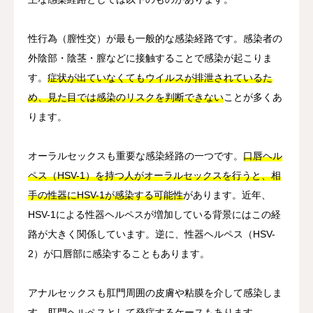
性行為（膣性交）が最も一般的な感染経路です。感染者の
外陰部・陰茎・膣などに接触することで感染が起こりま
す。
症状が出ていなくてもウイルスが排泄されているた
め、見た目では感染のリスクを判断できない
ことが多くあ
ります。
オーラルセックスも重要な感染経路の一つです。
口唇ヘル
ペス（HSV-1）を持つ人がオーラルセックスを行うと、相
手の性器にHSV-1が感染する可能性
があります。近年、
HSV-1による性器ヘルペスが増加している背景にはこの経
路が大きく関係しています。逆に、性器ヘルペス（HSV-
2）が口唇部に感染することもあります。
アナルセックスも肛門周囲の皮膚や粘膜を介して感染しま
す。肛門ヘルペスとして発症するケースもあります。