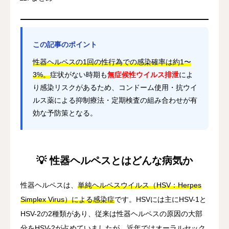
この記事のポイント
性器ヘルペスの1回の性行為での感染確率は約1〜
3%。
症状がない時期も
無症候性ウイルス排泄
によ
り感染リスクがあるため、コンドーム使用・抗ウイ
ルス薬による抑制療法・定期検査の組み合わせが有
効な予防策となる。
💡 性器ヘルペスとはどんな病気か
性器ヘルペスは、
単純ヘルペスウイルス（HSV：Herpes
Simplex Virus）による感染症
です。HSVには主にHSV-1と
HSV-2の2種類があり、従来は性器ヘルペスの原因の大部
分をHSV-2が占めていましたが、近年ではオーラルセック