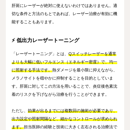
肝斑にレーザーが絶対に使えないわけではありません。適
切な条件と方法のもとであれば、レーザー治療が有効に機
能することもあります。
⚡ 低出力レーザートーニング
「レーザートーニング」とは、
Qスイッチレーザーを通常
よりも大幅に低いフルエンス（エネルギー密度）で、均一
に照射する手法です。
熱ダメージを最小限に抑えながら、
メラノサイトを穏やかに抑制することを目的としていま
す。肝斑に対してこの方法を用いることで、炎症後色素沈
着のリスクを下げながら治療を行うことができます。
ただし、
効果が出るまでには複数回の施術が必要であり、
出力設定や照射間隔など、細かなコントロールが求められ
ます。
担当医師の経験と技術に大きく左右される治療法で