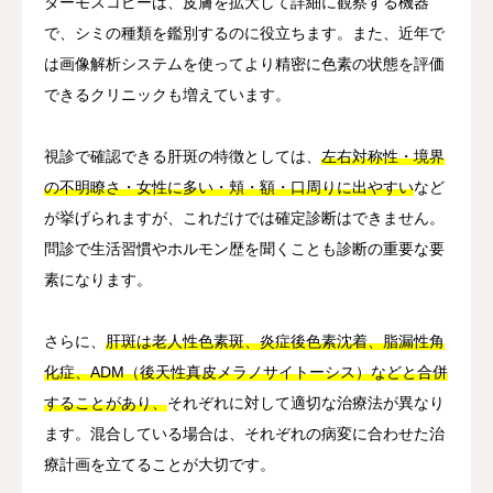
ダーモスコピーは、皮膚を拡大して詳細に観察する機器
で、シミの種類を鑑別するのに役立ちます。また、近年で
は画像解析システムを使ってより精密に色素の状態を評価
できるクリニックも増えています。
視診で確認できる肝斑の特徴としては、
左右対称性・境界
の不明瞭さ・女性に多い・頬・額・口周りに出やすい
など
が挙げられますが、これだけでは確定診断はできません。
問診で生活習慣やホルモン歴を聞くことも診断の重要な要
素になります。
さらに、
肝斑は老人性色素斑、炎症後色素沈着、脂漏性角
化症、ADM（後天性真皮メラノサイトーシス）などと合併
することがあり、
それぞれに対して適切な治療法が異なり
ます。混合している場合は、それぞれの病変に合わせた治
療計画を立てることが大切です。