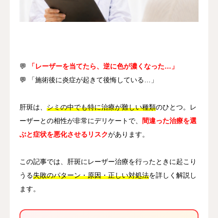
その他
言語
简体中文
日本語
English
Español
한국어
💬
「レーザーを当てたら、逆に色が濃くなった…」
💬 「施術後に炎症が起きて後悔している…」
肝斑は、
シミの中でも特に治療が難しい種類
のひとつ。レ
ーザーとの相性が非常にデリケートで、
間違った治療を選
ぶと症状を悪化させるリスク
があります。
この記事では、肝斑にレーザー治療を行ったときに起こり
うる
失敗のパターン・原因・正しい対処法
を詳しく解説し
ます。