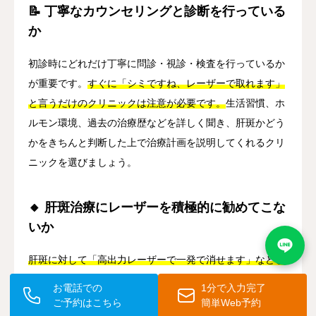
📝 丁寧なカウンセリングと診断を行っている
か
初診時にどれだけ丁寧に問診・視診・検査を行っているか
が重要です。
すぐに「シミですね、レーザーで取れます」
と言うだけのクリニックは注意が必要です。
生活習慣、ホ
ルモン環境、過去の治療歴などを詳しく聞き、肝斑かどう
かをきちんと判断した上で治療計画を説明してくれるクリ
ニックを選びましょう。
🔸 肝斑治療にレーザーを積極的に勧めてこな
いか
肝斑に対して「高出力レーザーで一発で消せます」などと
断言するクリニックは、肝斑の特性を正しく理解していな
お電話での
1分で入力完了
い可能性があります。
肝斑に対しては、まず内服・外用療
ご予約はこちら
簡単Web予約