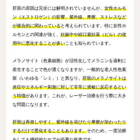
肝斑の原因は完全には解明されていませんが、
女性ホルモ
ン（エストロゲン）の影響、紫外線、摩擦、ストレスなど
が複合的に関わっている
と考えられています。特に女性ホ
ルモンとの関連が強く、
妊娠中や経口避妊薬（ピル）の使
用中に悪化することが多い
ことも知られています。
メラノサイト（色素細胞）が活性化してメラニンを過剰に
産生することで色が濃くなりますが、一般的な老人性色素
斑（いわゆる「シミ」）と異なり、
肝斑のメラノサイトは
炎症やエネルギー刺激に対して非常に過敏に反応するとい
う特徴
があります。これが、レーザー治療を行う際に大き
な問題になります。
肝斑は再発しやすく、紫外線を浴びたり摩擦が加わったり
するだけで悪化することもあります。
そのため、一度治療
をしても継続的なケアが必要な疾患です。