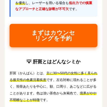
を優先
し、レーザーを用いる場合も
低出力での慎重
なアプローチと正確な診断が不可欠
です。
まずはカウンセ
リングを予約
💡 肝斑とはどんなシミか
肝斑（かんぱん）とは、
主に30〜50代の女性に多く見られ
る後天性の色素沈着疾患
です。左右対称に現れることが多
く、頬骨あたりを中心に、額、口周り、あごなどに広がる
ことがあります。色は淡い茶色から灰褐色で、
境界がやや
不明瞭なことが特徴
です。