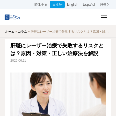
简体中文
日本語
English
Español
한국어
保険診療メニュー
ホーム
»
コラム
»
肝斑にレーザー治療で失敗するリスクとは？原因・対策・正しい治療法を解説
美容メニュー
肝斑にレーザー治療で失敗するリスクと
料金表
は？原因・対策・正しい治療法を解説
オンライン診療
2026.06.11
当院について
アクセス
WEB予約
採用情報