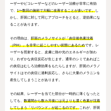
ーザーやピコレーザーなどのレーザー治療が非常に有効
で、
1〜数回の施術で大幅に改善することが多いです。
し
かし、肝斑に対して同じアプローチをとると、逆効果にな
ることがあります。
その理由は、
肝斑のメラノサイトが「炎症後色素沈着
（PIH）」を非常に起こしやすい状態にあるため
です。レ
ーザーを照射すると、皮膚に熱や光のエネルギーが加わ
り、わずかな炎症反応が生じます。通常のシミであればこ
の炎症はむしろ治療効果をもたらしますが、肝斑のメラノ
サイトはその炎症に過剰反応し、さらに大量のメラニンを
産生してしまうことがあります。
その結果、レーザーを当てた部分が一時的に薄くなったと
しても、
数週間から数カ月後には元よりも濃く色素が沈着
してしまう「リバウンド」が起こるのです。
これが、肝斑