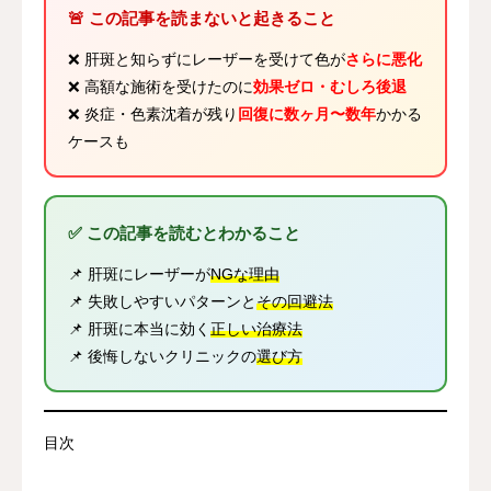
🚨 この記事を読まないと起きること
❌ 肝斑と知らずにレーザーを受けて色が
さらに悪化
❌ 高額な施術を受けたのに
効果ゼロ・むしろ後退
❌ 炎症・色素沈着が残り
回復に数ヶ月〜数年
かかる
ケースも
✅ この記事を読むとわかること
📌 肝斑にレーザーが
NGな理由
📌 失敗しやすいパターンと
その回避法
📌 肝斑に本当に効く
正しい治療法
📌 後悔しないクリニックの
選び方
目次