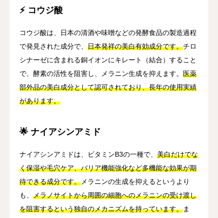
⚡ コウジ酸
コウジ酸は、日本の清酒や味噌などの発酵食品の製造過程
で発見された成分で、
日本発祥の美白有効成分です。
チロ
シナーゼに含まれる銅イオンにキレート（結合）すること
で、酵素の活性を阻害し、メラニン生成を抑えます。
医薬
部外品の美白成分として認可されており、長年の使用実績
があります。
🌟 ナイアシンアミド
ナイアシンアミドは、ビタミンB3の一種で、
美白だけでな
く保湿や毛穴ケア、バリア機能強化など多機能な効果が期
待できる成分です。
メラニンの生成を抑えるというより
も、
メラノサイトから周囲の細胞へのメラニンの受け渡し
を阻害するという独自のメカニズムを持っています。
ま