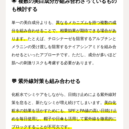
🌟 複数の美白成分が組み合わさっているもの
も検討する
単一の美白成分よりも、
異なるメカニズムを持つ複数の成
分を組み合わせることで、相乗効果が期待できる場合があ
ります。
たとえば、チロシナーゼを阻害するアルブチンと
メラニンの受け渡しを阻害するナイアシンアミドを組み合
わせるといったアプローチです。ただし、成分が多いほど
肌への刺激リスクも考慮する必要があります。
💬 紫外線対策も組み合わせる
化粧水でシミケアをしながら、日焼け止めによる紫外線対
策を怠ると、新たなシミが増え続けてしまいます。
美白化
粧水の効果を活かすためにも、SPFとPA値の高い日焼け止
めを毎日使用し、帽子や日傘も活用して紫外線を徹底的に
ブロックすることが不可欠です。