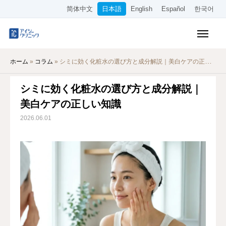
简体中文
日本語
English
Español
한국어
保険診療メニュー
ホーム
»
コラム
»
シミに効く化粧水の選び方と成分解説｜美白ケアの正しい知識
美容メニュー
シミに効く化粧水の選び方と成分解説｜
料金表
美白ケアの正しい知識
オンライン診療
2026.06.01
当院について
アクセス
WEB予約
採用情報