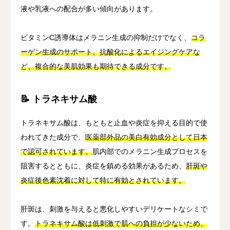
液や乳液への配合が多い傾向があります。
ビタミンC誘導体はメラニン生成の抑制だけでなく、
コラ
ーゲン生成のサポート、抗酸化によるエイジングケアな
ど、複合的な美肌効果も期待できる成分です。
📝 トラネキサム酸
トラネキサム酸は、もともと止血や炎症を抑える目的で使
われてきた成分で、
医薬部外品の美白有効成分として日本
で認可されています。
肌内部でのメラニン生成プロセスを
阻害するとともに、炎症を鎮める効果があるため、
肝斑や
炎症後色素沈着に対して特に有効とされています。
肝斑は、刺激を与えると悪化しやすいデリケートなシミで
す。
トラネキサム酸は低刺激で肌への負担が少ないため、