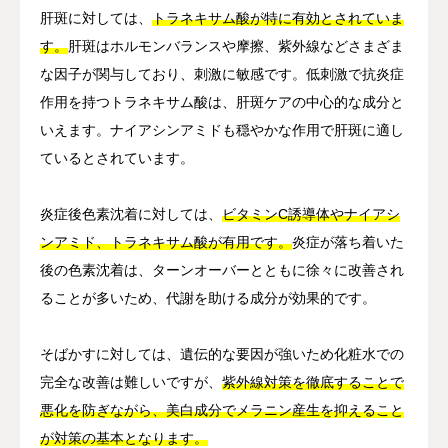
肝斑に対しては、
トラネキサム酸が特に有効とされていま
す。
肝斑はホルモンバランスや摩擦、紫外線などさまざま
な因子が関与しており、刺激に敏感です。低刺激で抗炎症
作用を持つトラネキサム酸は、肝斑ケアの中心的な成分と
いえます。ナイアシンアミドも穏やかな作用で肝斑に適し
ているとされています。
炎症後色素沈着に対しては、
ビタミンC誘導体やナイアシ
ンアミド、トラネキサム酸が有用です。
炎症が落ち着いた
後の色素沈着は、ターンオーバーとともに徐々に改善され
ることが多いため、代謝を助ける成分が効果的です。
そばかすに対しては、遺伝的な要因が強いため化粧水での
完全な改善は難しいですが、
紫外線対策を徹底することで
悪化を防ぎながら、美白成分でメラニン産生を抑えること
が対策の基本となります。