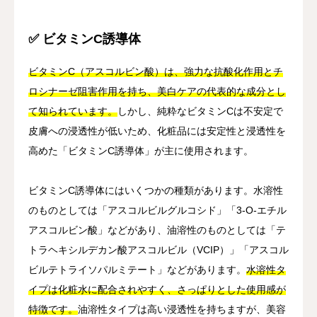
✅ ビタミンC誘導体
ビタミンC（アスコルビン酸）は、強力な抗酸化作用とチ
ロシナーゼ阻害作用を持ち、美白ケアの代表的な成分とし
て知られています。
しかし、純粋なビタミンCは不安定で
皮膚への浸透性が低いため、化粧品には安定性と浸透性を
高めた「ビタミンC誘導体」が主に使用されます。
ビタミンC誘導体にはいくつかの種類があります。水溶性
のものとしては「アスコルビルグルコシド」「3-O-エチル
アスコルビン酸」などがあり、油溶性のものとしては「テ
トラヘキシルデカン酸アスコルビル（VCIP）」「アスコル
ビルテトライソパルミテート」などがあります。
水溶性タ
イプは化粧水に配合されやすく、さっぱりとした使用感が
特徴です。
油溶性タイプは高い浸透性を持ちますが、美容