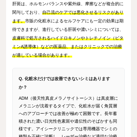
肝斑は、ホルモンバランスや紫外線、摩擦などが複合的に
関与しており、
自己流のケアでは悪化させるリスクがあり
ます。
市販の化粧水によるセルフケアにも一定の効果は期
待できますが、進行している肝斑や濃いシミについては、
皮膚科で処方されるハイドロキノンやトレチノイン（ビタ
ミンA誘導体）などの医薬品、またはクリニックでの治療
が適している場合があります。
Q. 化粧水だけでは改善できないシミはあります
か？
ADM（後天性真皮メラノサイトーシス）は真皮層に
メラニンが沈着するタイプで、化粧水が届く角質層
へのアプローチでは改善が極めて困難です。長年蓄
積された濃い日光性色素斑や遺伝性のそばかすも同
様です。アイシークリニックでは専用機器でシミの
種類を正確に診断し、レーザー治療など適切な治療