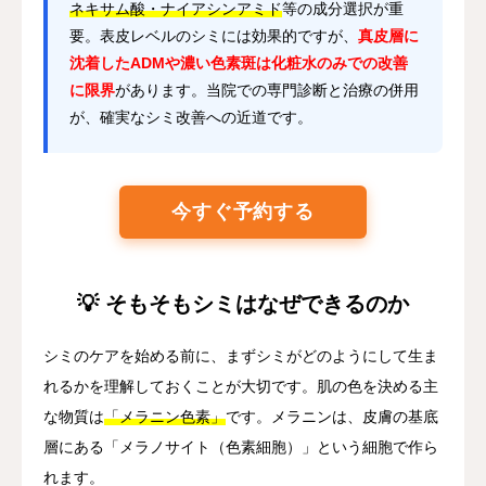
ネキサム酸・ナイアシンアミド
等の成分選択が重
要。表皮レベルのシミには効果的ですが、
真皮層に
沈着したADMや濃い色素斑は化粧水のみでの改善
に限界
があります。当院での専門診断と治療の併用
が、確実なシミ改善への近道です。
今すぐ予約する
💡 そもそもシミはなぜできるのか
シミのケアを始める前に、まずシミがどのようにして生ま
れるかを理解しておくことが大切です。肌の色を決める主
な物質は
「メラニン色素」
です。メラニンは、皮膚の基底
層にある「メラノサイト（色素細胞）」という細胞で作ら
れます。