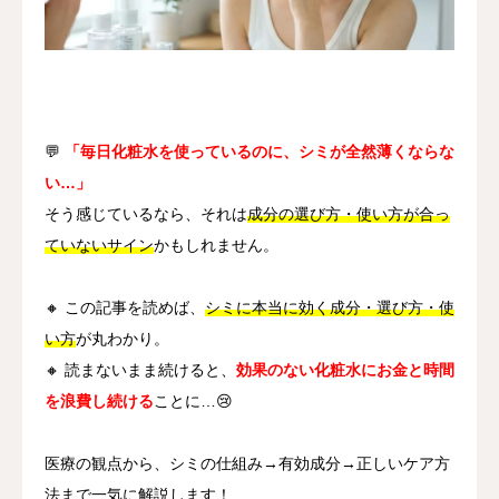
その他
言語
简体中文
日本語
English
Español
한국어
💬
「毎日化粧水を使っているのに、シミが全然薄くならな
い…」
そう感じているなら、それは
成分の選び方・使い方が合っ
ていないサイン
かもしれません。
🔸 この記事を読めば、
シミに本当に効く成分・選び方・使
い方
が丸わかり。
🔸 読まないまま続けると、
効果のない化粧水にお金と時間
を浪費し続ける
ことに…😢
医療の観点から、シミの仕組み→有効成分→正しいケア方
法まで一気に解説します！