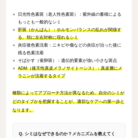
日光性色素斑（老人性色素斑）：紫外線の蓄積による
もっとも一般的なシミ
肝斑（かんぱん）：ホルモンバランスの乱れが関係す
る、頬に左右対称に現れるシミ
炎症後色素沈着：ニキビや傷などの炎症が治った後に
残る色素沈着
そばかす（雀卵斑）：遺伝的要素が強い小さな斑点
ADM（後天性真皮メラノサイトーシス）：真皮層にメ
ラニンが沈着するタイプ
種類によってアプローチ方法が異なるため、自分のシミが
どのタイプかを把握することが、適切なケアへの第一歩と
なります。
Q. シミはなぜできるのか？メカニズムを教えてく