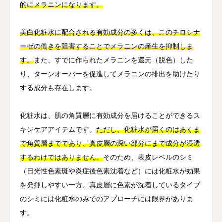
的にメラニンになります。
美白化粧水に配合される有効成分の多くは、このチロシナ
ーゼの働きを阻害することでメラニンの産生を抑制しま
す。
また、すでに作られたメラニンを還元（脱色）した
り、ターンオーバーを促進してメラニンの排出を助けたり
する成分も存在します。
化粧水は、肌の角質層に有効成分を届けることができるス
キンケアアイテムです。
ただし、化粧水が届くのはあくま
で角質層までであり、真皮層の深い部分にまで成分が浸透
するわけではありません。
そのため、表皮レベルのシミ
（日光性色素斑や炎症後色素沈着など）には化粧水が効果
を発揮しやすい一方、真皮層に色素が沈着しているタイプ
のシミには化粧水のみでのアプローチには限界がありま
す。