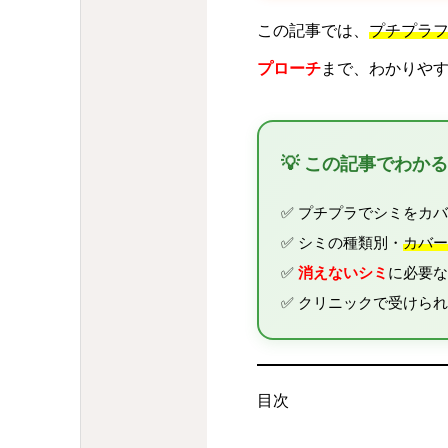
この記事では、
プチプラ
プローチ
まで、わかりや
💡 この記事でわか
✅ プチプラでシミをカ
✅ シミの種類別・
カバー
✅
消えないシミ
に必要な
✅ クリニックで受けら
目次