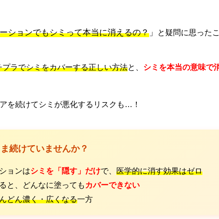
ーションでもシミって本当に消えるの？
」
と疑問に思った
チプラでシミをカバーする正しい方法
と、
シミを本当の意味で
ケアを続けてシミが悪化するリスクも…！
まま続けていませんか？
ーションは
シミを「隠す」だけ
で、
医学的に消す効果はゼロ
えると、どんなに塗っても
カバーできない
んどん濃く・広くなる
一方