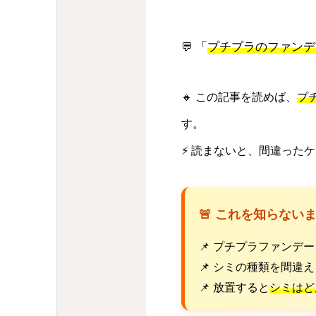
「
プチプラのファンデ
💬
🔸 この記事を読めば、
プ
す。
⚡ 読まないと、間違った
🚨 これを知らない
📌 プチプラファンデ
📌 シミの種類を間違
📌 放置すると
シミはど