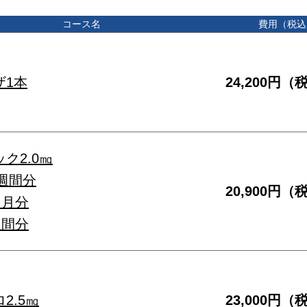
コース名
費用（税込
ザ1本
24,200円（
ク2.0㎎
 8週間分
20,900円（
1ヶ月分
2週間分
2.5㎎
23,000円（