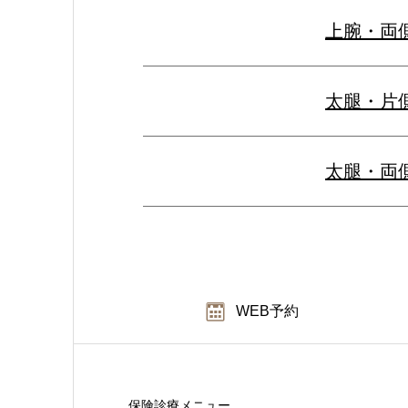
上腕・両
太腿・片
太腿・両
WEB予約
保険診療メニュー