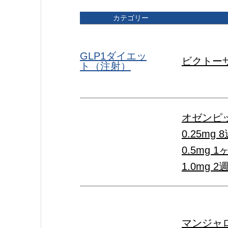
カテゴリー
GLP1ダイエッ
ビクトー
ト（注射）
オゼンピッ
0.25mg
0.5mg 
1.0mg 
マンジャロ