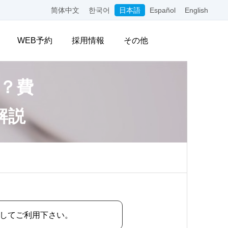
简体中文
한국어
日本語
Español
English
WEB予約
採用情報
その他
？費
解説
してご利用下さい。