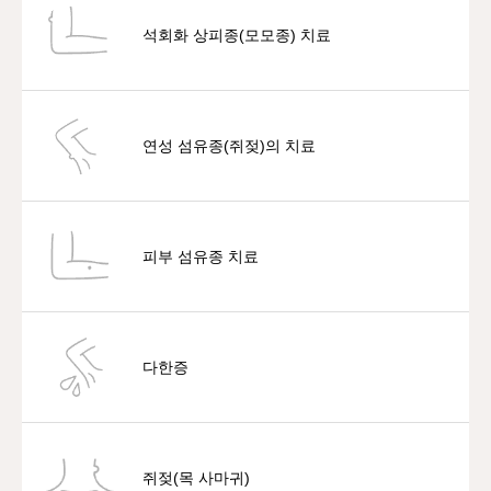
석회화 상피종(모모종) 치료
연성 섬유종(쥐젖)의 치료
피부 섬유종 치료
다한증
쥐젖(목 사마귀)