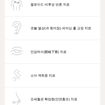
켈로이드·비후성 반흔 치료
귓불 열상(귀 찢어짐)·피어싱 홀 교정 치료
안검하수(眼瞼下垂) 치료
소아 액취증 치료
모세혈관 확장증(안면홍조) 치료