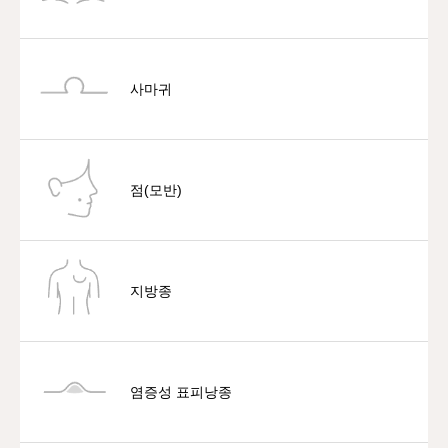
사마귀
점(모반)
지방종
염증성 표피낭종