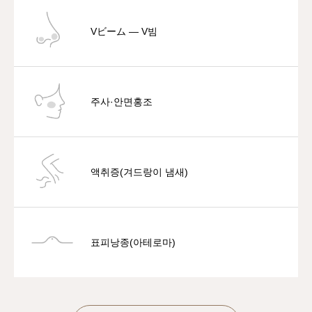
Vビーム — V빔
주사·안면홍조
액취증(겨드랑이 냄새)
표피낭종(아테로마)