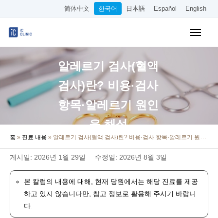
简体中文
한국어
日本語
Español
English
보험 적용 진료
알레르기 검사(혈액
미용 시술
검사)란? 비용·검사
요금 안내
항목·알레르기 원인
클리닉 소개
을 해설
홈
»
진료 내용
»
알레르기 검사(혈액 검사)란? 비용·검사 항목·알레르기 원인을 해설
오시는 길
게시일: 2026년 1월 29일
수정일: 2026년 8월 3일
온라인 예약
본 칼럼의 내용에 대해, 현재 당원에서는 해당 진료를 제공
채용 정보
하고 있지 않습니다만, 참고 정보로 활용해 주시기 바랍니
다.
기타