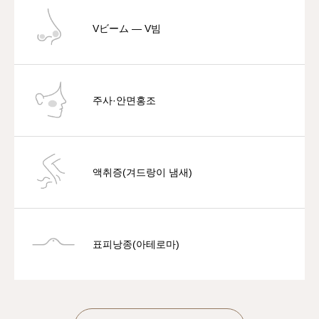
Vビーム — V빔
주사·안면홍조
액취증(겨드랑이 냄새)
표피낭종(아테로마)