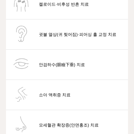
켈로이드·비후성 반흔 치료
귓불 열상(귀 찢어짐)·피어싱 홀 교정 치료
안검하수(眼瞼下垂) 치료
소아 액취증 치료
모세혈관 확장증(안면홍조) 치료