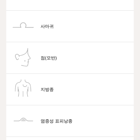
사마귀
점(모반)
지방종
염증성 표피낭종