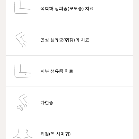
석회화 상피종(모모종) 치료
연성 섬유종(쥐젖)의 치료
피부 섬유종 치료
다한증
쥐젖(목 사마귀)