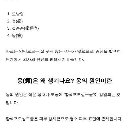
모낭염
절(癤)
절종증(癤腫症)
옹(癰)
바르는 약만으로는 잘 낫지 않는 경우가 많으므로, 증상을 발견한
단계에서 의사의 진료를 받으시기 바랍니다.
옹(癰)은 왜 생기나요? 옹의 원인이란
옹의 원인은
작은 상처나 모공에 ‘황색포도상구균’이 감염되는 것
입니다.
황색포도상구균은 피부 상재균으로 평소 피부 표면에 존재합니다.