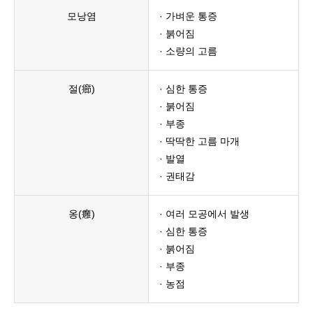
모낭염
· 가벼운 통증
· 붉어짐
· 소량의 고름
절(癤)
· 심한 통증
· 붉어짐
· 부종
· 딱딱한 고름 마개
· 발열
· 권태감
옹(癰)
· 여러 모공에서 발생
· 심한 통증
· 붉어짐
· 부종
· 농점