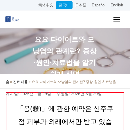
简体中文
한국어
日本語
Español
English
보험 적용 진료
요요 다이어트와 모
미용 시술
낭염의 관계란? 증상
요금 안내
·원인·치료법을 알기
클리닉 소개
쉽게 설명
홈
»
진료 내용
»
요요 다이어트와 모낭염의 관계란? 증상·원인·치료법을 알기 쉽게 설명
오시는 길
게시일: 2026년 1월 29일
수정일: 2026년 6월 20일
온라인 예약
「옹(癰)」에 관한 예약은 신주쿠
채용 정보
점 피부과 외래에서만 받고 있습
기타