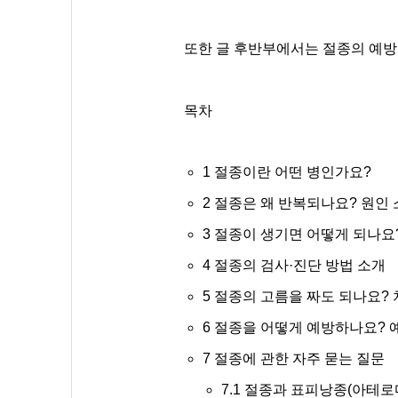
또한 글 후반부에서는 절종의 예방
목차
1
절종이란 어떤 병인가요?
2
절종은 왜 반복되나요? 원인 
3
절종이 생기면 어떻게 되나요?
4
절종의 검사·진단 방법 소개
5
절종의 고름을 짜도 되나요? 
6
절종을 어떻게 예방하나요? 
7
절종에 관한 자주 묻는 질문
7.1
절종과 표피낭종(아테로