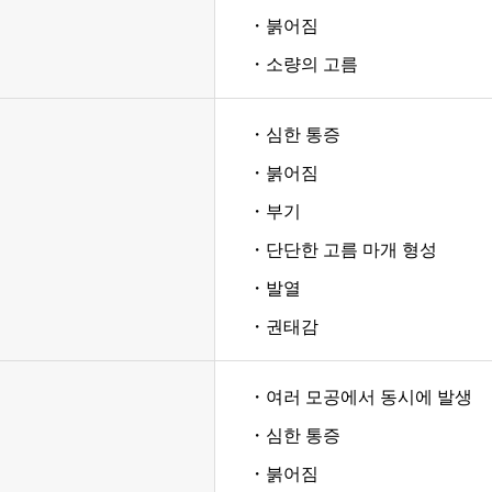
・붉어짐
・소량의 고름
・심한 통증
・붉어짐
・부기
・단단한 고름 마개 형성
・발열
・권태감
・여러 모공에서 동시에 발생
・심한 통증
・붉어짐