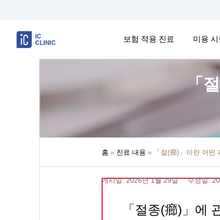
보험 적용 진료
미용 시
「절
홈
»
진료 내용
»
「절(癤)」이란 어떤
게시일: 2026년 1월 29일
수정일: 20
「절종(癤)」에 