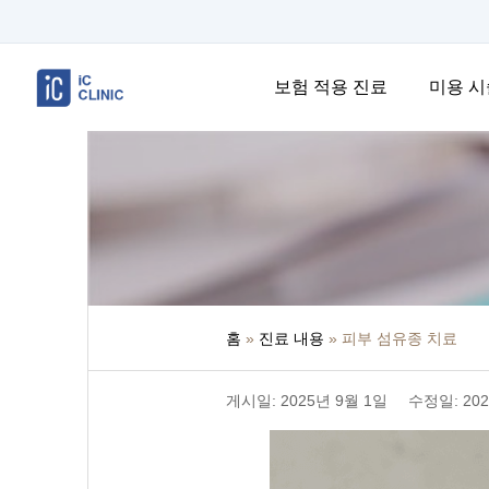
보험 적용 진료
미용 시
홈
»
진료 내용
»
피부 섬유종 치료
게시일: 2025년 9월 1일
수정일: 202