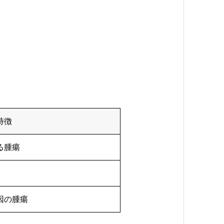
特徴
る腫瘍
因の腫瘍