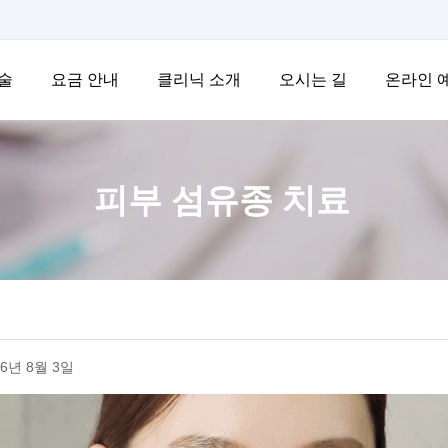
술
요금 안내
클리닉 소개
오시는 길
온라인 
피부 섬유종 치료
6년 8월 3일