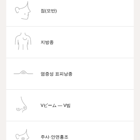
점(모반)
지방종
염증성 표피낭종
Vビーム — V빔
주사·안면홍조