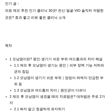
인기 글：
의료 제모 추천 인기 클리닉 30곳! 전신·얼굴·VIO 솔직히 저렴한
곳은? 효과 좋고 리뷰 좋은 클리닉 소개
목차
1
모낭염이란? 원인·생기기 쉬운 부위·여드름과의 차이 해설
1.1
제모 후 모낭염이 생기는 원인｜피부 장벽 기능 저하와
균의 침입
1.2
모낭염이 생기기 쉬운 부위｜엉덩이·허벅지·민감한 부
위 등
1.3
모낭염과 여드름의 차이｜원인균이 다르다
2
제모 후 모낭염이 생겼을 때의 치료법은? 대처법은 주로 2가
지
2.1
짜지 말고 청결하게 유지하기