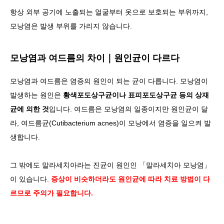
항상 외부 공기에 노출되는 얼굴부터 옷으로 보호되는 부위까지,
모낭염은 발생 부위를 가리지 않습니다.
모낭염과 여드름의 차이｜원인균이 다르다
모낭염과 여드름은 염증의 원인이 되는 균이 다릅니다. 모낭염이
발생하는 원인은
황색포도상구균이나 표피포도상구균 등의 상재
균에 의한 것
입니다. 여드름은 모낭염의 일종이지만 원인균이 달
라, 여드름균(Cutibacterium acnes)이 모낭에서 염증을 일으켜 발
생합니다.
그 밖에도 말라세치아라는 진균이 원인인 「말라세치아 모낭염」
이 있습니다.
증상이 비슷하더라도 원인균에 따라 치료 방법이 다
르므로 주의가 필요합니다.