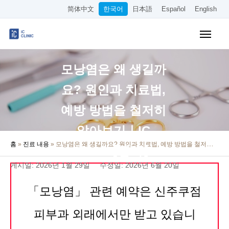
简体中文
한국어
日本語
Español
English
보험 적용 진료
모낭염은 왜 생길까
미용 시술
요? 원인과 치료법,
요금 안내
예방 방법을 철저히
클리닉 소개
알아보기｜IC
홈
»
진료 내용
»
모낭염은 왜 생길까요? 원인과 치료법, 예방 방법을 철저히 알아보기｜IC Clinic【공식】
오시는 길
Clinic【공식】
게시일: 2026년 1월 29일
수정일: 2026년 6월 20일
온라인 예약
「모낭염」 관련 예약은 신주쿠점
채용 정보
피부과 외래에서만 받고 있습니
기타