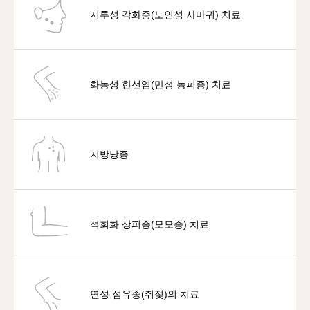
지루성 각화증(노인성 사마귀) 치료
화농성 한선염(만성 농피증) 치료
지방낭종
석회화 상피종(모모종) 치료
연성 섬유종(쥐젖)의 치료