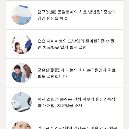
첨규(尖圭) 콘딜로마의 치료 방법은? 증상과
감염 원인을 해설
요요 다이어트와 모낭염의 관계란? 증상·원
인·치료법을 알기 쉽게 설명
굳은살(胼胝)과 티눈의 차이는? 원인과 치료
법도 설명합니다
피지 결핍성 습진은 건성 피부가 원인? 증상
과 대처법, 치료법을 소개
알레르기 검사(혈액 검사)란? 비용·검사 항목