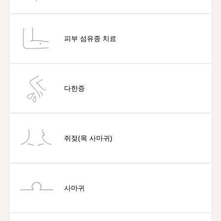
피부 섬유종 치료
다한증
쥐젖(목 사마귀)
사마귀