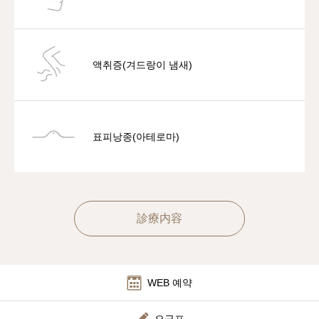
액취증(겨드랑이 냄새)
표피낭종(아테로마)
診療内容
WEB 예약
요금표