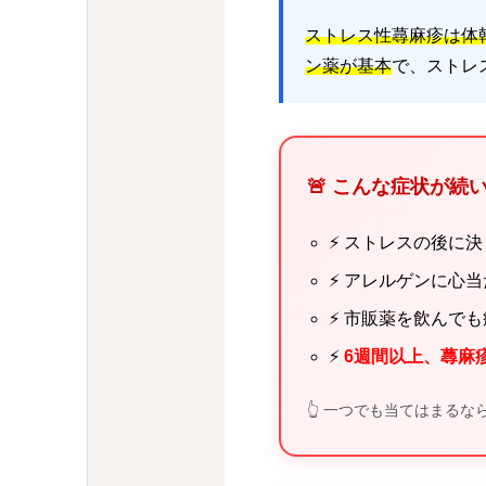
ストレス性蕁麻疹は体
ン薬が基本
で、ストレ
🚨 こんな症状が続
⚡ ストレスの後に
⚡ アレルゲンに心
⚡ 市販薬を飲んで
⚡
6週間以上、蕁麻
👆 一つでも当てはまる