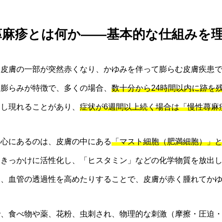
1. 蕁麻疹とは何か――基本的な仕組みを
、皮膚の一部が突然赤くなり、かゆみを伴って膨らむ皮膚疾患
る膨らみが特徴で、多くの場合、
数十分から24時間以内に跡を
返し現れることがあり、
症状が6週間以上続く場合は「慢性蕁麻
中心にあるのは、皮膚の中にある
「マスト細胞（肥満細胞）」
をきっかけに活性化し、「ヒスタミン」などの化学物質を放出
り、血管の透過性を高めたりすることで、皮膚が赤く腫れてか
で、食べ物や薬、花粉、虫刺され、物理的な刺激（摩擦・圧迫