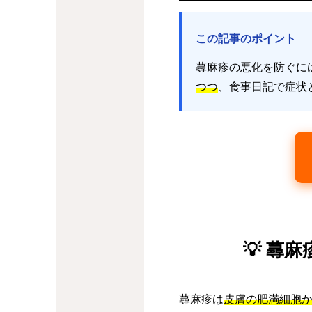
この記事のポイント
蕁麻疹の悪化を防ぐに
つつ
、食事日記で症状
💡 
蕁麻疹は
皮膚の肥満細胞