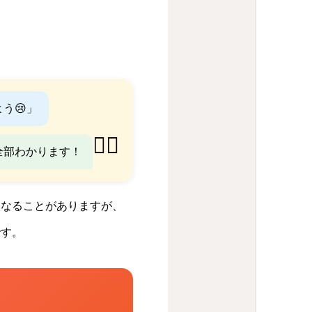
う😢」
👨‍⚕️
全部わかります！
になることがありますが、
です。