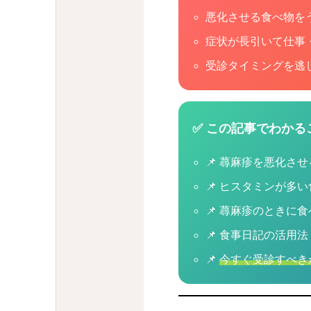
悪化させる食べ物を
症状が長引いて仕事
受診タイミングを逃
✅ この記事でわかる
📌 蕁麻疹を悪化さ
📌 ヒスタミンが多
📌 蕁麻疹のときに
📌 食事日記の活用法
📌
今すぐ受診すべき