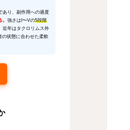
であり、副作用への過度
る。
強さはI〜Vの
5段階
。近年はタクロリムス外
者の状態に合わせた柔軟
か