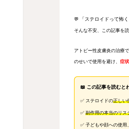
「ステロイドって怖く
💬
そんな不安、この記事を
アトピー性皮膚炎の治療
のせいで使用を避け、
症
📖 この記事を読むと
✅ ステロイドの
正しい
✅
副作用の本当のリス
✅ 子どもや顔への使