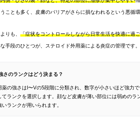
の内側・ひざの裏・顔など、特定の部位に湿疹が集中しやすい
まうことも多く、皮膚のバリアがさらに損なわれるという悪循
」よりも、
「症状をコントロールしながら日常生活を快適に過
要な手段のひとつが、ステロイド外用薬による炎症の管理です
の強さのランクはどう決まる？
用薬の強さはI〜Vの5段階に分類され、数字が小さいほど強力
してランクを選択します。顔など皮膚が薄い部位には弱めのラ
強いランクが用いられます。