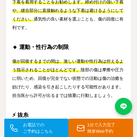
下着を着用することをお勧めします。締め付けの強い下着
や、縫合部分に直接触れるような下着は避けるようにして
ください。
通気性の良い素材を選ぶことも、傷の回復に有
利です。
🔸 運動・性行為の制限
傷が回復するまでの間は、激しい運動や性行為は控えるよ
う指示されることがほとんどです。
陰部の傷は摩擦や圧力
に弱いため、回復が完全でない状態での活動は傷の治癒を
妨げたり、感染を引き起こしたりする可能性があります。
担当医から許可が出るまでは慎重に行動しましょう。
⚡ 抜糸
お電話での
1分で入力完了
縫合した場合は、術後1〜2週間程度で抜糸を行います。
陰
ご予約はこちら
簡単Web予約