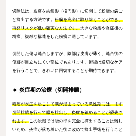
切除法は、皮膚を紡錘形（楕円形）に切開して粉瘤の袋ご
と摘出する方法です。
粉瘤を完全に取り除くことができ、
再発リスクが低い確実な方法です。
大きな粉瘤や炎症後の
粉瘤、複雑な構造をした粉瘤に適しています。
切開した傷は縫合しますが、陰部は皮膚が薄く、縫合後の
傷跡が目立ちにくい部位でもあります。術後は適切なケア
を行うことで、きれいに回復することが期待できます。
🔸 炎症期の治療（切開排膿）
粉瘤が炎症を起こして膿が溜まっている急性期には、まず
切開排膿を行って膿を排出し、炎症を鎮めることが優先さ
れます。
この段階では袋の壁を完全に摘出することは難し
いため、炎症が落ち着いた後に改めて摘出手術を行うこと