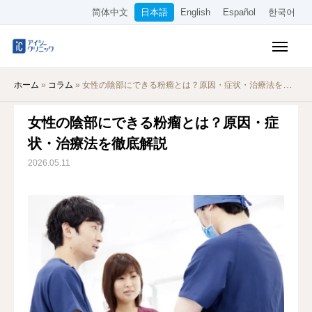
简体中文
日本語
English
Español
한국어
保険診療メニュー
ホーム
»
コラム
»
女性の陰部にできる粉瘤とは？原因・症状・治療法を徹底解説
美容メニュー
女性の陰部にできる粉瘤とは？原因・症
料金表
状・治療法を徹底解説
オンライン診療
2026.05.11
当院について
アクセス
WEB予約
採用情報