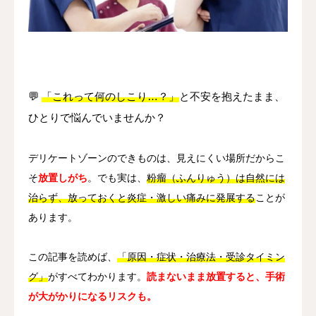
その他
言語
简体中文
日本語
English
Español
한국어
💬
「これって何のしこり…？」
と不安を抱えたまま、
ひとりで悩んでいませんか？
デリケートゾーンのできものは、見えにくい場所だからこ
そ
放置しがち
。でも実は、
粉瘤（ふんりゅう）は自然には
治らず、放っておくと炎症・激しい痛みに発展する
ことが
あります。
この記事を読めば、
「原因・症状・治療法・受診タイミン
グ」
がすべてわかります。
読まないまま放置すると、手術
が大がかりになるリスクも。