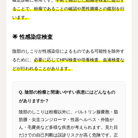
確定診断に有用です。
手術で摘出した組織を検査に提出す
ることで、粉瘤であることの確認や悪性腫瘍との鑑別を行
います。
🌟 性感染症検査
陰部のしこりが性感染症によるものである可能性を除外す
るために、
必要に応じてHPV検査や培養検査、血液検査な
どが行われることがあります。
Q. 陰部の粉瘤と間違いやすい疾患にはどんなもの
がありますか？
陰部のしこりは粉瘤以外に、バルトリン腺嚢胞・脂
肪腫・尖圭コンジローマ・性器ヘルペス・外陰が
ん・毛嚢炎など多様な疾患が考えられます。見た目
だけでの自己判断は誤診リスクが高く危険です。正