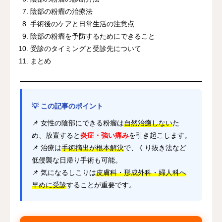
陰部の粉瘤の治療法
手術後のケアと日常生活の注意点
陰部の粉瘤を予防するためにできること
受診のタイミングと受診先について
まとめ
💡 この記事のポイント
📌 女性の陰部にできる粉瘤は
自然治癒しない
た
め、放置すると
炎症・強い痛み
を引き起こします。
📌 治療は
手術摘出が根本解決
で、くり抜き法など
低侵襲な日帰り手術も可能。
📌 気になるしこりは
皮膚科・形成外科・婦人科へ
早めに受診
することが重要です。