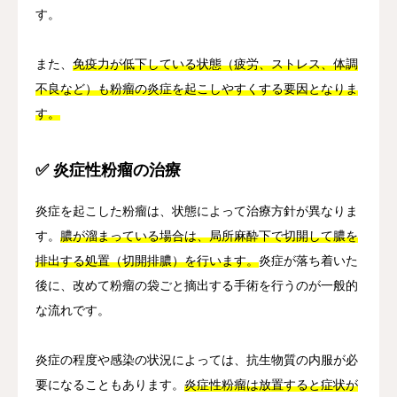
す。
また、
免疫力が低下している状態（疲労、ストレス、体調
不良など）も粉瘤の炎症を起こしやすくする要因となりま
す。
✅ 炎症性粉瘤の治療
炎症を起こした粉瘤は、状態によって治療方針が異なりま
す。
膿が溜まっている場合は、局所麻酔下で切開して膿を
排出する処置（切開排膿）を行います。
炎症が落ち着いた
後に、改めて粉瘤の袋ごと摘出する手術を行うのが一般的
な流れです。
炎症の程度や感染の状況によっては、抗生物質の内服が必
要になることもあります。
炎症性粉瘤は放置すると症状が