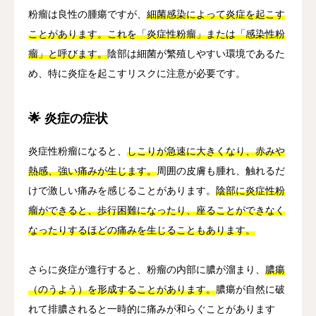
粉瘤は良性の腫瘍ですが、
細菌感染によって炎症を起こす
ことがあります。これを「炎症性粉瘤」または「感染性粉
瘤」と呼びます。
陰部は細菌が繁殖しやすい環境であるた
め、特に炎症を起こすリスクに注意が必要です。
🌟 炎症の症状
炎症性粉瘤になると、
しこりが急速に大きくなり、赤みや
熱感、強い痛みが生じます。
周囲の皮膚も腫れ、触れるだ
けで激しい痛みを感じることがあります。
陰部に炎症性粉
瘤ができると、歩行困難になったり、座ることができなく
なったりするほどの痛みを生じることもあります。
さらに炎症が進行すると、粉瘤の内部に膿が溜まり、
膿瘍
（のうよう）を形成することがあります。
膿瘍が自然に破
れて排膿されると一時的に痛みが和らぐことがあります