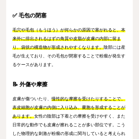
✅ 毛包の閉塞
毛穴や毛包（もうほう）が何らかの原因で塞がれると、本
来外に排出されるはずの角質や皮脂が皮膚の内部に留ま
り、袋状の構造物が形成されやすくなります。
陰部には産
毛が生えており、その毛包が閉塞することで粉瘤が発生す
るケースがあります。
📝 外傷や摩擦
皮膚が傷ついたり、
慢性的な摩擦を受けたりすることで、
表皮細胞が皮膚の内側に入り込み、嚢胞を形成することが
あります。
女性の陰部は下着との摩擦を受けやすく、また
日常的な動作でも皮膚が擦れることが多い部位です。こう
した物理的な刺激が粉瘤の形成に関与していると考えられ