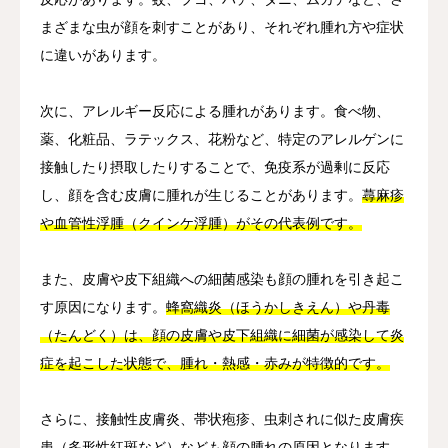
まざまな虫が顔を刺すことがあり、それぞれ腫れ方や症状
に違いがあります。
次に、アレルギー反応による腫れがあります。食べ物、
薬、化粧品、ラテックス、花粉など、特定のアレルゲンに
接触したり摂取したりすることで、免疫系が過剰に反応
し、顔を含む皮膚に腫れが生じることがあります。
蕁麻疹
や血管性浮腫（クインケ浮腫）がその代表例です。
また、皮膚や皮下組織への細菌感染も顔の腫れを引き起こ
す原因になります。
蜂窩織炎（ほうかしきえん）や丹毒
（たんどく）は、顔の皮膚や皮下組織に細菌が感染して炎
症を起こした状態で、腫れ・熱感・赤みが特徴的です。
さらに、接触性皮膚炎、帯状疱疹、虫刺されに似た皮膚疾
患（多形性紅斑など）なども顔の腫れの原因となります。