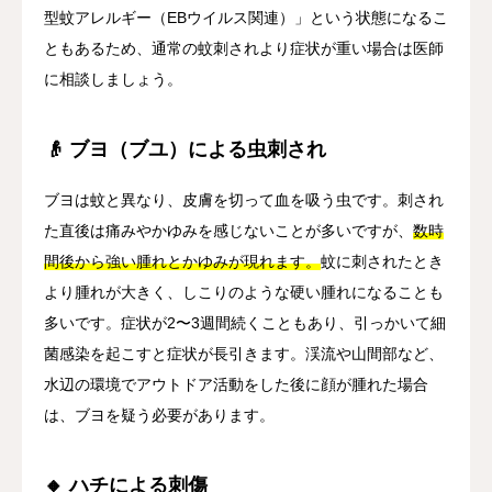
型蚊アレルギー（EBウイルス関連）」という状態になるこ
ともあるため、通常の蚊刺されより症状が重い場合は医師
に相談しましょう。
👴 ブヨ（ブユ）による虫刺され
ブヨは蚊と異なり、皮膚を切って血を吸う虫です。刺され
た直後は痛みやかゆみを感じないことが多いですが、
数時
間後から強い腫れとかゆみが現れます。
蚊に刺されたとき
より腫れが大きく、しこりのような硬い腫れになることも
多いです。症状が2〜3週間続くこともあり、引っかいて細
菌感染を起こすと症状が長引きます。渓流や山間部など、
水辺の環境でアウトドア活動をした後に顔が腫れた場合
は、ブヨを疑う必要があります。
🔸 ハチによる刺傷