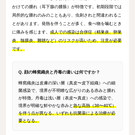
かけての腫れ（耳下腺の腫脹）が特徴です。初期段階では
局所的な腫れのみのこともあり、虫刺されと間違われるこ
とがあります。発熱を伴うことが多く、食べ物を噛むとき
に痛みを感じます。
成人での感染は合併症（精巣炎、卵巣
炎、髄膜炎、難聴など）のリスクが高いため、注意が必要
です。
Q. 顔の蜂窩織炎と丹毒の違いは何ですか？
蜂窩織炎は皮膚の深い層（真皮〜皮下組織）への細
菌感染で、境界が不明瞭な広がりのある赤みと腫れ
が特徴。丹毒は浅い層（表皮〜真皮）への感染で、
境界が明確な鮮やかな赤みと
急な高熱（38〜40℃）
を伴う点が異なる。いずれも抗菌薬による治療が必
要となる。