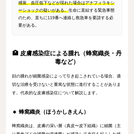
感覚、血圧低下などが現れた場合はアナフィラキシ
ーショックの疑いがある。
生命に直結する緊急事態
のため、直ちに119番へ連絡し救急車を要請する必
要がある。
🏥 皮膚感染症による腫れ（蜂窩織炎・丹
毒など）
顔の腫れが細菌感染によって引き起こされている場合、適
切な治療を受けないと重篤な状態に進行することがありま
す。代表的な皮膚感染症について解説します。
🔹 蜂窩織炎（ほうかしきえん）
蜂窩織炎は、皮膚の深い層（真皮〜皮下組織）に細菌（主
に黄色ブドウ球菌や溶連菌）が感染して炎症を起こした状