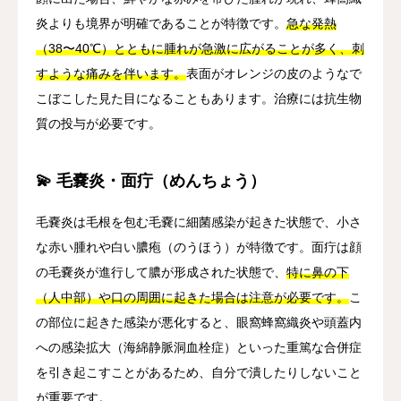
炎よりも境界が明確であることが特徴です。
急な発熱
（38〜40℃）とともに腫れが急激に広がることが多く、刺
すような痛みを伴います。
表面がオレンジの皮のようなで
こぼこした見た目になることもあります。治療には抗生物
質の投与が必要です。
💫 毛嚢炎・面疔（めんちょう）
毛嚢炎は毛根を包む毛嚢に細菌感染が起きた状態で、小さ
な赤い腫れや白い膿疱（のうほう）が特徴です。面疔は顔
の毛嚢炎が進行して膿が形成された状態で、
特に鼻の下
（人中部）や口の周囲に起きた場合は注意が必要です。
こ
の部位に起きた感染が悪化すると、眼窩蜂窩織炎や頭蓋内
への感染拡大（海綿静脈洞血栓症）といった重篤な合併症
を引き起こすことがあるため、自分で潰したりしないこと
が重要です。