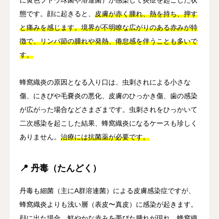
態です。顔に起きると、
皮膚が赤く腫れ、熱を持ち、押す
と痛みを感じます。境界が不明瞭な広がりのある赤みが特
徴で、リンパ節の腫れや発熱、倦怠感を伴うことも多いで
す。
蜂窩織炎の原因となる入り口は、虫刺されによる小さな
傷、にきびや毛嚢炎の悪化、皮膚のひっかき傷、歯の感染
が広がった場合などさまざまです。虫刺されをひっかいて
二次感染を起こした結果、蜂窩織炎になるケースも珍しく
ありません。
治療には抗菌薬が必要です。
📍 丹毒（たんどく）
丹毒も細菌（主にA群溶連菌）による皮膚感染症ですが、
蜂窩織炎よりも浅い層（表皮〜真皮）に感染が起きます。
顔に出た場合、鮮やかな赤みを帯びた腫れが現れ、蜂窩織