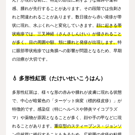
感、腫れが先行することがあります。その段階では虫刺さ
れと間違われることがあります。数日後から赤い発疹が帯
状に現れ、水ぶくれへと変化していきます。
顔に起きる帯
状疱疹では、三叉神経（さんさしんけい）が侵されること
が多く、目の周囲や額、頬に腫れと発疹が出現します。
特
に眼部帯状疱疹では角膜への影響が問題となるため、早期
の治療が大切です。
💧 多形性紅斑（たけいせいこうはん）
多形性紅斑は、様々な形の赤みや腫れが皮膚に現れる状態
で、中心が暗紫色の「ターゲット病変（標的様皮疹）」が
特徴的です。感染症（特にヘルペスや肺炎マイコプラズ
マ）や薬物が原因となることが多く、顔や手の甲などに現
れることがあります。
重症型のスティーブンス・ジョンソ
ン症候群に移行することもあるため、広範囲の皮疹や粘膜