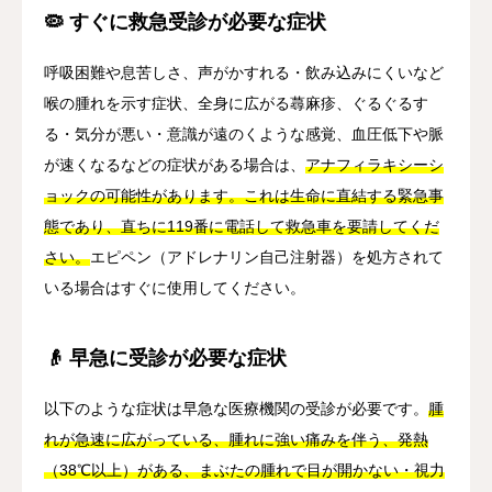
🦠 すぐに救急受診が必要な症状
呼吸困難や息苦しさ、声がかすれる・飲み込みにくいなど
喉の腫れを示す症状、全身に広がる蕁麻疹、ぐるぐるす
る・気分が悪い・意識が遠のくような感覚、血圧低下や脈
が速くなるなどの症状がある場合は、
アナフィラキシーシ
ョックの可能性があります。これは生命に直結する緊急事
態であり、直ちに119番に電話して救急車を要請してくだ
さい。
エピペン（アドレナリン自己注射器）を処方されて
いる場合はすぐに使用してください。
👴 早急に受診が必要な症状
以下のような症状は早急な医療機関の受診が必要です。
腫
れが急速に広がっている、腫れに強い痛みを伴う、発熱
（38℃以上）がある、まぶたの腫れで目が開かない・視力