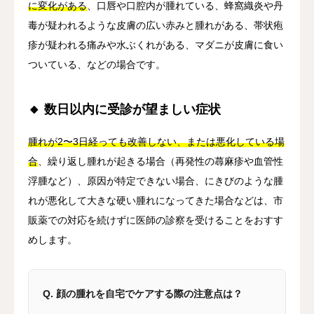
に変化がある
、口唇や口腔内が腫れている、蜂窩織炎や丹
毒が疑われるような皮膚の広い赤みと腫れがある、帯状疱
疹が疑われる痛みや水ぶくれがある、マダニが皮膚に食い
ついている、などの場合です。
🔸 数日以内に受診が望ましい症状
腫れが2〜3日経っても改善しない、または悪化している場
合
、繰り返し腫れが起きる場合（再発性の蕁麻疹や血管性
浮腫など）、原因が特定できない場合、にきびのような腫
れが悪化して大きな硬い腫れになってきた場合などは、市
販薬での対応を続けずに医師の診察を受けることをおすす
めします。
Q. 顔の腫れを自宅でケアする際の注意点は？