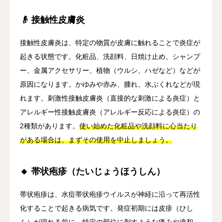
👴 接触性皮膚炎
接触性皮膚炎は、特定の物質が皮膚に触れることで炎症が
起きる状態です。化粧品、洗顔料、日焼け止め、シャンプ
ー、金属アクセサリー、植物（ウルシ、ハゼなど）などが
原因になります。かゆみや赤み、腫れ、水ぶくれなどが現
れます。刺激性接触皮膚炎（直接的な刺激による炎症）と
アレルギー性接触皮膚炎（アレルギー反応による炎症）の
2種類があります。
使い始めた化粧品や洗顔料に心当たり
がある場合は、まずその使用を中止しましょう。
🔸 帯状疱疹（たいじょうほうしん）
帯状疱疹は、水痘帯状疱疹ウイルスが神経に沿って再活性
化することで起きる病気です。発症初期には皮疹（ひし
ん）が現れる前に、特定の部位に刺すような痛みや違和