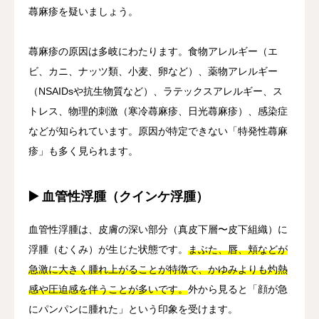
蕁麻疹を疑いましょう。
蕁麻疹の原因は多岐にわたります。食物アレルギー（エ
ビ、カニ、ナッツ類、小麦、卵など）、薬物アレルギー
（NSAIDsや抗生物質など）、ラテックスアレルギー、ス
トレス、物理的刺激（寒冷蕁麻疹、日光蕁麻疹）、感染症
などが知られています。原因が特定できない「特発性蕁麻
疹」も多く見られます。
▶️ 血管性浮腫（クインケ浮腫）
血管性浮腫は、皮膚の深い部分（真皮下層〜皮下組織）に
浮腫（むくみ）が生じた状態です。
まぶた、唇、頬などが
急激に大きく腫れ上がることが特徴で、かゆみよりも灼熱
感や圧迫感を伴うことが多いです。
外から見ると「顔が急
にパンパンに腫れた」という印象を受けます。