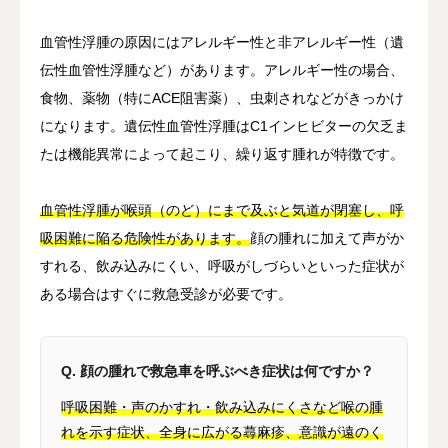
血管性浮腫の原因にはアレルギー性と非アレルギー性（遺
伝性血管性浮腫など）があります。アレルギー性の場合、
食物、薬物（特にACE阻害薬）、虫刺されなどがきっかけ
になります。遺伝性血管性浮腫はC1インヒビターの欠乏ま
たは機能異常によって起こり、繰り返す腫れが特徴です。
血管性浮腫が喉頭（のど）にまで及ぶと気道が閉塞し、呼
吸困難に陥る危険性があります。
顔の腫れに加えて声がか
すれる、飲み込みにくい、呼吸がしづらいといった症状が
ある場合はすぐに救急受診が必要です。
Q. 顔の腫れで救急車を呼ぶべき症状は何ですか？
呼吸困難・声のかすれ・飲み込みにくさなど喉の腫
れを示す症状、全身に広がる蕁麻疹、意識が遠のく