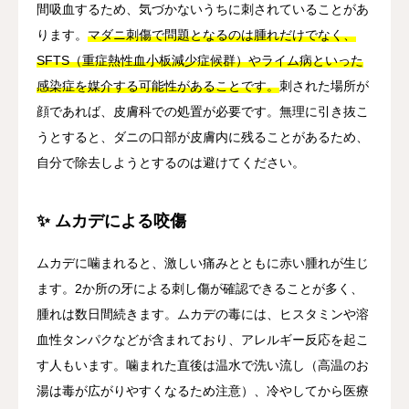
間吸血するため、気づかないうちに刺されていることがあ
ります。
マダニ刺傷で問題となるのは腫れだけでなく、
SFTS（重症熱性血小板減少症候群）やライム病といった
感染症を媒介する可能性があることです。
刺された場所が
顔であれば、皮膚科での処置が必要です。無理に引き抜こ
うとすると、ダニの口部が皮膚内に残ることがあるため、
自分で除去しようとするのは避けてください。
✨ ムカデによる咬傷
ムカデに噛まれると、激しい痛みとともに赤い腫れが生じ
ます。2か所の牙による刺し傷が確認できることが多く、
腫れは数日間続きます。ムカデの毒には、ヒスタミンや溶
血性タンパクなどが含まれており、アレルギー反応を起こ
す人もいます。噛まれた直後は温水で洗い流し（高温のお
湯は毒が広がりやすくなるため注意）、冷やしてから医療