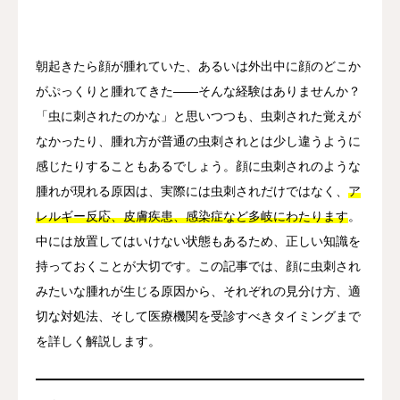
その他
朝起きたら顔が腫れていた、あるいは外出中に顔のどこか
言語
がぷっくりと腫れてきた——そんな経験はありませんか？
简体中文
日本語
English
Español
한국어
「虫に刺されたのかな」と思いつつも、虫刺された覚えが
なかったり、腫れ方が普通の虫刺されとは少し違うように
感じたりすることもあるでしょう。顔に虫刺されのような
腫れが現れる原因は、実際には虫刺されだけではなく、
ア
レルギー反応、皮膚疾患、感染症など多岐にわたります
。
中には放置してはいけない状態もあるため、正しい知識を
持っておくことが大切です。この記事では、顔に虫刺され
みたいな腫れが生じる原因から、それぞれの見分け方、適
切な対処法、そして医療機関を受診すべきタイミングまで
を詳しく解説します。