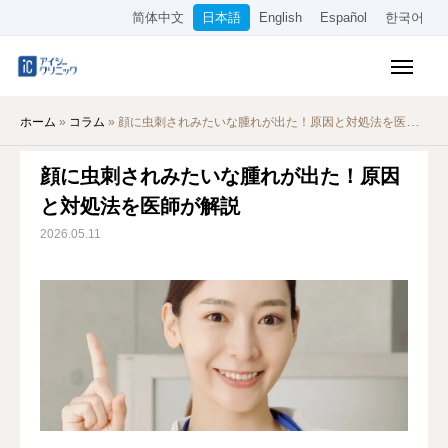
简体中文
日本語
English
Español
한국어
保険診療メニュー
ホーム
»
コラム
»
顔に虫刺されみたいな腫れが出た！原因と対処法を医師が解説
美容メニュー
顔に虫刺されみたいな腫れが出た！原因
料金表
と対処法を医師が解説
オンライン診療
2026.05.11
当院について
アクセス
WEB予約
採用情報