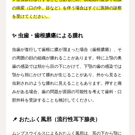
の病変（口の中、目など）を伴う場合はすぐに医師の診察
を受けてください。
✨ 虫歯・歯根膿瘍による腫れ
虫歯が進行して歯根に膿が溜まった場合（歯根膿瘍）、そ
の周囲の顔の組織が腫れることがあります。特に上顎の奥
歯の感染では頬から目の下にかけて、下顎の歯の感染では
顎から頬にかけて腫れが生じることがあり、外から見ると
虫刺されのような腫れに見えることもあります。押すと痛
みがある場合、歯の問題が原因の可能性を考えて歯科・口
腔外科を受診することも検討してください。
📌 おたふく風邪（流行性耳下腺炎）
ムンプスウイルスによるおたふく風邪は、耳の下から顎に