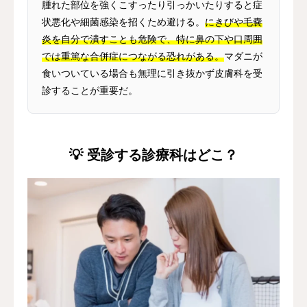
腫れた部位を強くこすったり引っかいたりすると症
状悪化や細菌感染を招くため避ける。
にきびや毛嚢
炎を自分で潰すことも危険で、特に鼻の下や口周囲
では重篤な合併症につながる恐れがある。
マダニが
食いついている場合も無理に引き抜かず皮膚科を受
診することが重要だ。
💡 受診する診療科はどこ？