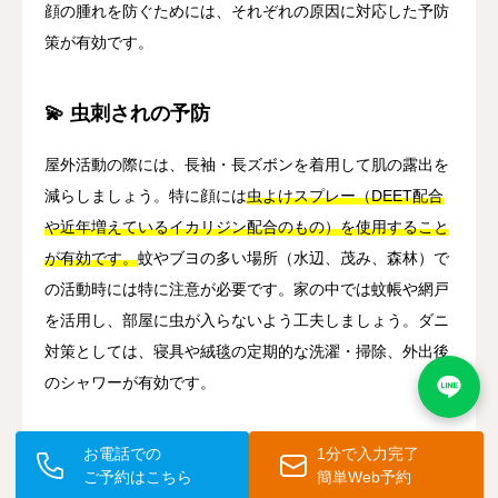
顔の腫れを防ぐためには、それぞれの原因に対応した予防
策が有効です。
💫 虫刺されの予防
屋外活動の際には、長袖・長ズボンを着用して肌の露出を
減らしましょう。特に顔には
虫よけスプレー（DEET配合
や近年増えているイカリジン配合のもの）を使用すること
が有効です。
蚊やブヨの多い場所（水辺、茂み、森林）で
の活動時には特に注意が必要です。家の中では蚊帳や網戸
を活用し、部屋に虫が入らないよう工夫しましょう。ダニ
対策としては、寝具や絨毯の定期的な洗濯・掃除、外出後
のシャワーが有効です。
🦠 アレルギー反応の予防
お電話での
1分で入力完了
ご予約はこちら
簡単Web予約