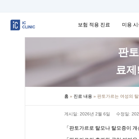
보험 적용 진료
미용 시
판토
료제
홈
»
진료 내용
»
판토가르는 여성의 탈모
게시일: 2026년 2월 6일
수정일: 202
「판토가르로 탈모나 탈모증이 개