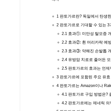
1
판토가르란? 독일에서 탄생한
2
판토가르로 기대할 수 있는 3
2.1
효과①: 미만성 탈모증 
2.2
효과②: 흰 머리카락 예
2.3
효과③: 약해진 손발톱 
2.4
유방암 치료로 줄어든 모
2.5
판토가르의 효과는 언제
3
판토가르에 포함된 주요 유효
4
판토가르는 Amazon이나 Ra
4.1
판토가르 구입 방법은?
4.2
판토가르에는 제네릭 의