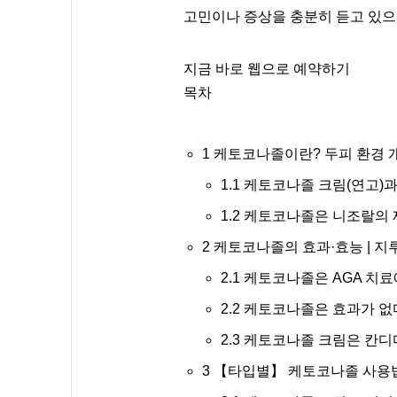
고민이나 증상을 충분히 듣고 있으
지금 바로 웹으로 예약하기
목차
1
케토코나졸이란? 두피 환경 
1.1
케토코나졸 크림(연고)과
1.2
케토코나졸은 니조랄의 
2
케토코나졸의 효과·효능 | 지루
2.1
케토코나졸은 AGA 치료에
2.2
케토코나졸은 효과가 없다
2.3
케토코나졸 크림은 칸디다
3
【타입별】 케토코나졸 사용