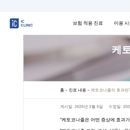
보험 적용 진료
미용 시
케토
홈
»
진료 내용
»
케토코나졸의 효과란?
게시일: 2026년 2월 5일
수정일: 202
“케토코나졸은 어떤 증상에 효과가