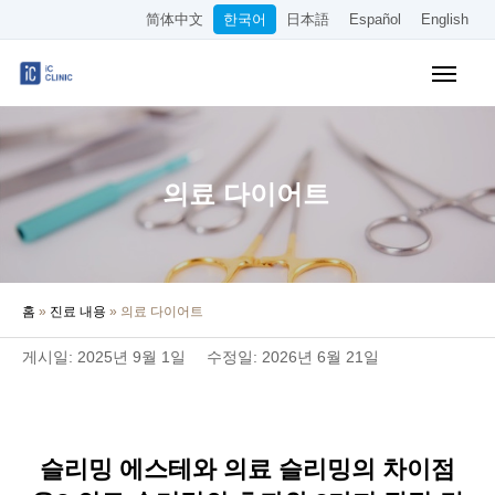
简体中文
한국어
日本語
Español
English
보험 적용 진료
미용 시술
의료 다이어트
요금 안내
클리닉 소개
홈
»
진료 내용
»
의료 다이어트
오시는 길
게시일: 2025년 9월 1일
수정일: 2026년 6월 21일
온라인 예약
채용 정보
슬리밍 에스테와 의료 슬리밍의 차이점
기타