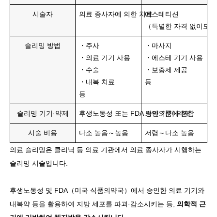
시술자
의료 종사자에 의한 치료
에스테티션
（특별한 자격 없이도 
슬리밍 방법
・주사
・마사지
・의료 기기 사용
・에스테 기기 사용
・수술
・보충제 제공
・내복 치료
등
등
슬리밍 기기·약제
후생노동성 또는 FDA 승인 기기·약제
의약외품에 한함
시술 비용
다소 높음～높음
저렴～다소 높음
의료 슬리밍은 클리닉 등 의료 기관에서 의료 종사자가 시행하는
슬리밍 시술입니다.
후생노동성 및 FDA（미국 식품의약국）에서 승인한 의료 기기와
내복약 등을 활용하여 지방 세포를 파괴·감소시키는 등,
의학적 근