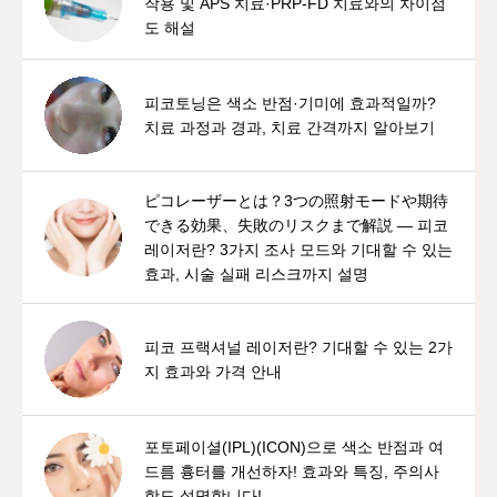
작용 및 APS 치료·PRP-FD 치료와의 차이점
도 해설
피코토닝은 색소 반점·기미에 효과적일까?
치료 과정과 경과, 치료 간격까지 알아보기
ピコレーザーとは？3つの照射モードや期待
できる効果、失敗のリスクまで解説 — 피코
레이저란? 3가지 조사 모드와 기대할 수 있는
효과, 시술 실패 리스크까지 설명
피코 프랙셔널 레이저란? 기대할 수 있는 2가
지 효과와 가격 안내
포토페이셜(IPL)(ICON)으로 색소 반점과 여
드름 흉터를 개선하자! 효과와 특징, 주의사
항도 설명합니다!