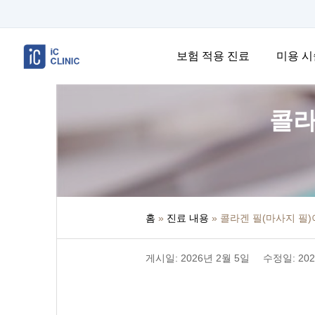
보험 적용 진료
미용 시
콜라
홈
»
진료 내용
»
콜라겐 필(마사지 필)
게시일: 2026년 2월 5일
수정일: 202