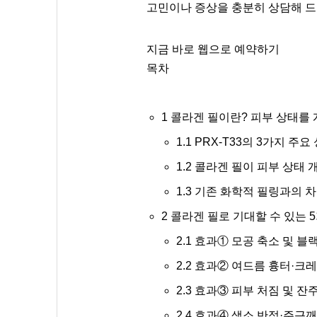
고민이나 증상을 충분히 상담해 드
지금 바로 웹으로 예약하기
목차
1
콜라겐 필이란? 피부 상태를 
1.1
PRX-T33의 3가지 주
1.2
콜라겐 필이 피부 상태 
1.3
기존 화학적 필링과의 차
2
콜라겐 필로 기대할 수 있는 
2.1
효과① 모공 축소 및 블
2.2
효과② 여드름 흉터·크레
2.3
효과③ 피부 처짐 및 잔
2.4
효과④ 색소 반점·주근깨