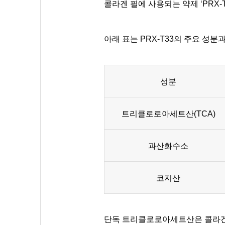
콜라겐 필에 사용되는 약제 ‘PRX
아래 표는 PRX-T33의 주요 성분
성분
트리클로로아세트산(TCA)
과산화수소
코지산
단독 트리클로로아세트산은 콜라겐