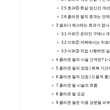
2.5
효과⑤ 튼살·임신선 개선
2.6
콜라겐 필의 효과는 언제
3
셀프나 에스테는 효과가 없나요
3.1
이유① 온라인 구매나 개
3.2
이유② 자택에서는 치료에
3.3
이유③ 직접 시행하면 실
4
콜라겐 필의 시술 간격은? 1~
5
콜라겐 필의 장점 | 회복 기
6
콜라겐 필의 단점 | 드물게 홍
7
콜라겐 필 시술의 흐름
8
콜라겐 필 요금
9
콜라겐 필은 미용 성분을 피