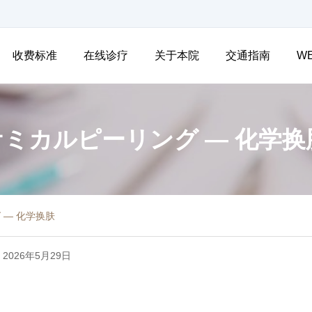
收费标准
在线诊疗
关于本院
交通指南
W
ケミカルピーリング — 化学换
 — 化学换肤
 2026年5月29日