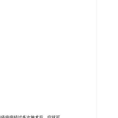
痤疮疤痕经过多次施术后，症状可