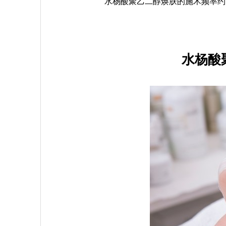
水杨酸聚乙二醇焕肤的施术频率约
水杨酸