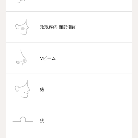
其他
玫瑰痤疮·面部潮红
语言
简体中文
한국어
日本語
Español
English
Vビーム
痣
疣