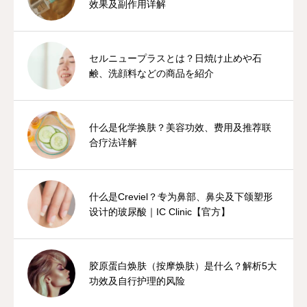
效果及副作用详解
セルニュープラスとは？日焼け止めや石
鹸、洗顔料などの商品を紹介
什么是化学换肤？美容功效、费用及推荐联
合疗法详解
什么是Creviel？专为鼻部、鼻尖及下颌塑形
设计的玻尿酸｜IC Clinic【官方】
胶原蛋白焕肤（按摩焕肤）是什么？解析5大
功效及自行护理的风险