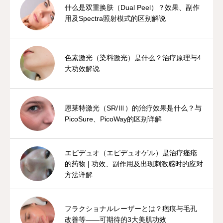
什么是双重换肤（Dual Peel）？效果、副作
用及Spectra照射模式的区别解说
色素激光（染料激光）是什么？治疗原理与4
大功效解说
恩莱特激光（SR/Ⅲ）的治疗效果是什么？与
PicoSure、PicoWay的区别详解
エピデュオ（エピデュオゲル）是治疗痤疮
的药物 | 功效、副作用及出现刺激感时的应对
方法详解
フラクショナルレーザーとは？疤痕与毛孔
改善等——可期待的3大美肌功效