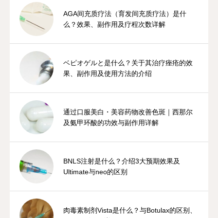
AGA间充质疗法（育发间充质疗法）是什
么？效果、副作用及疗程次数详解
ベピオゲルと是什么？关于其治疗痤疮的效
果、副作用及使用方法的介绍
通过口服美白・美容药物改善色斑｜西那尔
及氨甲环酸的功效与副作用详解
BNLS注射是什么？介绍3大预期效果及
Ultimate与neo的区别
肉毒素制剂Vista是什么？与Botulax的区别、