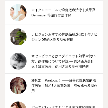
マイクロニードルで痤疮疤痕治疗｜效果及
Dermapen等治疗方法详解
ナビジョンおすすめ护肤品精选6款｜与ナビ
ジョンDR的区别及功效解说
オゼンピックとは？ダイエット効果や使い
方、副作用について解説 — 奥泽匹克是什
么？减重效果、使用方法及副作用详解
潘托加（Pantogar）——改善女性脱发的治
疗药物！解析3大预期效果、有效成分及副作
用
パースピレックスとは？狐臭气味的抑制原