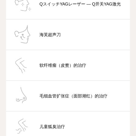
QスイッチYAGレーザー — Q开关YAG激光
海芙超声刀
软纤维瘤（皮赘）的治疗
毛细血管扩张症（面部潮红）的治疗
儿童狐臭治疗