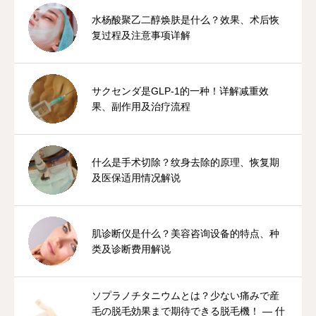
水杨酸聚乙二醇焕肤是什么？效果、术后恢
复过程及注意事项详解
サクセンダ是GLP-1的一种！详解减重效
果、副作用及治疗流程
什么是手术切除？纹身去除的原理、恢复期
及医保适用情况解说
肌诊断仪是什么？美容咨询设备的特点、种
类及诊断费用解说
ソプラノチタニウムとは？少ない痛みで産
毛の脱毛効果まで期待できる脱毛機！ — 什