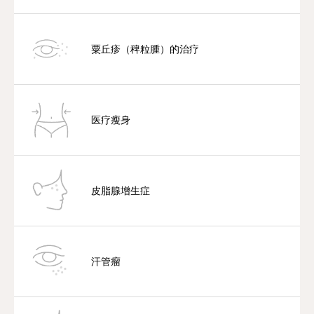
粟丘疹（稗粒腫）的治疗
医疗瘦身
皮脂腺增生症
汗管瘤