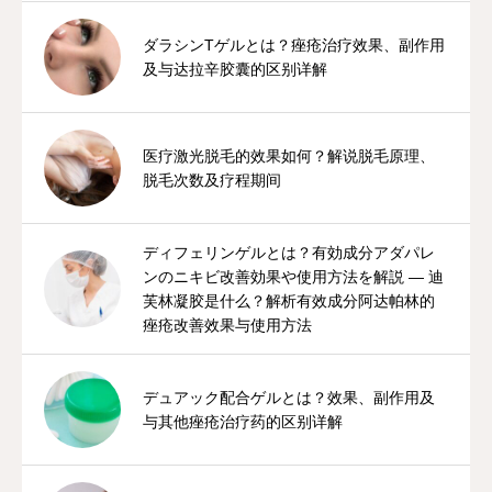
ダラシンTゲルとは？痤疮治疗效果、副作用
及与达拉辛胶囊的区别详解
医疗激光脱毛的效果如何？解说脱毛原理、
脱毛次数及疗程期间
ディフェリンゲルとは？有効成分アダパレ
ンのニキビ改善効果や使用方法を解説 — 迪
芙林凝胶是什么？解析有效成分阿达帕林的
痤疮改善效果与使用方法
デュアック配合ゲルとは？效果、副作用及
与其他痤疮治疗药的区别详解