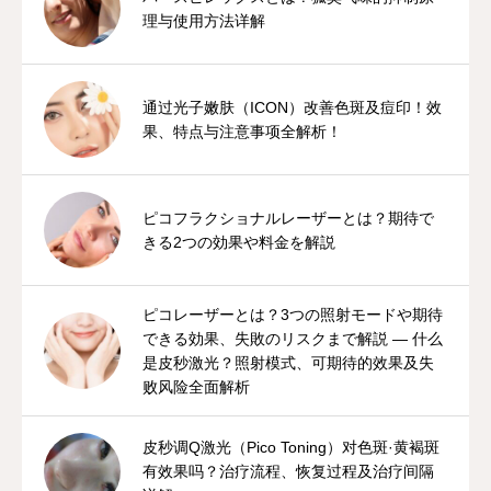
理与使用方法详解
通过光子嫩肤（ICON）改善色斑及痘印！效
果、特点与注意事项全解析！
ピコフラクショナルレーザーとは？期待で
きる2つの効果や料金を解説
ピコレーザーとは？3つの照射モードや期待
できる効果、失敗のリスクまで解説 — 什么
是皮秒激光？照射模式、可期待的效果及失
败风险全面解析
皮秒调Q激光（Pico Toning）对色斑·黄褐斑
有效果吗？治疗流程、恢复过程及治疗间隔