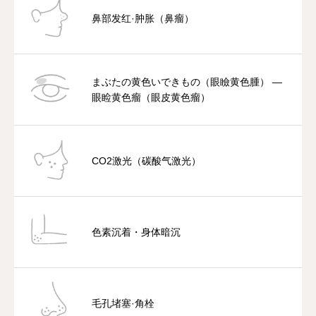
鼻部发红·肿胀（鼻瘤）
まぶたの黄色いできもの（眼瞼黄色腫） —
眼睑黄色瘤（眼皮黄色瘤）
CO2激光（碳酸气激光）
色素沉着・身体暗沉
毛孔堵塞·角栓