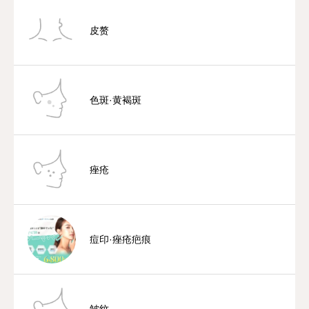
皮赘
色斑·黄褐斑
痤疮
痘印·痤疮疤痕