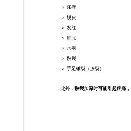
瘙痒
脱皮
发红
肿胀
水疱
皲裂
手足皲裂（冻裂）
此外，
皲裂加深时可能引起疼痛，