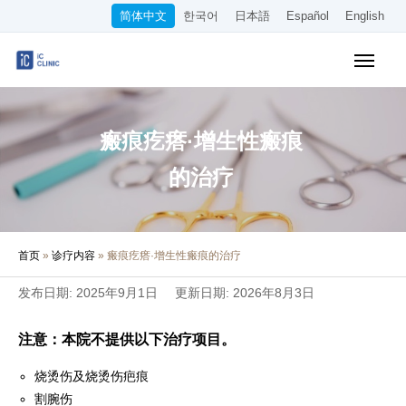
简体中文
한국어
日本語
Español
English
医保诊疗项目
美容项目
瘢痕疙瘩·增生性瘢痕
收费标准
的治疗
在线诊疗
首页
»
诊疗内容
»
瘢痕疙瘩·增生性瘢痕的治疗
关于本院
发布日期: 2025年9月1日
更新日期: 2026年8月3日
交通指南
注意：本院不提供以下治疗项目。
WEB预约
烧烫伤及烧烫伤疤痕
招聘信息
割腕伤