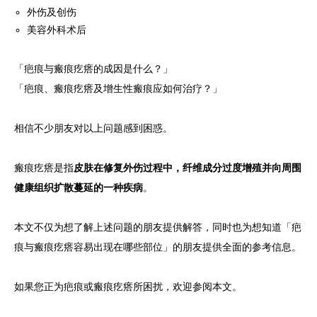
外伤及创伤
其他
美容外科术后
语言
「疤痕与瘢痕疙瘩的成因是什么？」
「疤痕、瘢痕疙瘩及增生性瘢痕应如何治疗？」
简体中文
한국어
日本語
Español
English
相信不少朋友对以上问题感到困惑。
瘢痕疙瘩是指
皮肤在修复外伤过程中，纤维成分过度增殖并向周围
健康组织扩散蔓延的一种疾病
。
本文不仅为想了解上述问题的朋友提供解答，同时也为想知道「疤
痕与瘢痕疙瘩容易出现在哪些部位」的朋友提供全面的参考信息。
如果您正为疤痕或瘢痕疙瘩所困扰，欢迎参阅本文。