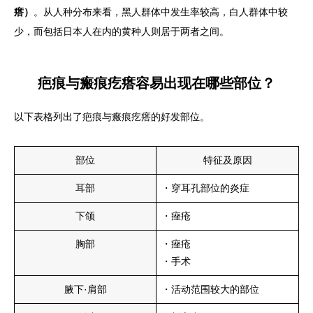
瘩）
。从人种分布来看，黑人群体中发生率较高，白人群体中较
少，而包括日本人在内的黄种人则居于两者之间。
疤痕与瘢痕疙瘩容易出现在哪些部位？
以下表格列出了疤痕与瘢痕疙瘩的好发部位。
部位
特征及原因
耳部
・穿耳孔部位的炎症
下颌
・痤疮
胸部
・痤疮
・手术
腋下·肩部
・活动范围较大的部位