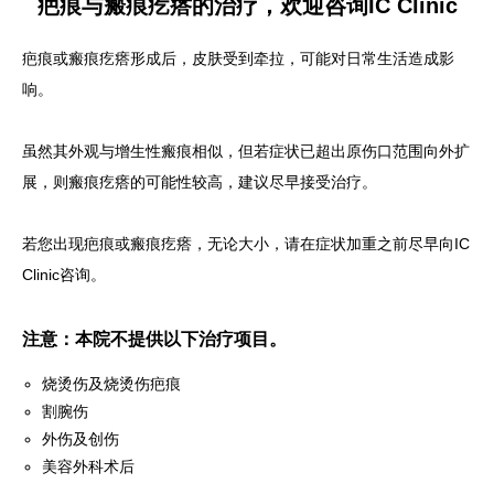
疤痕与瘢痕疙瘩的治疗，欢迎咨询IC Clinic
疤痕或瘢痕疙瘩形成后，皮肤受到牵拉，可能对日常生活造成影
响。
虽然其外观与增生性瘢痕相似，但若症状已超出原伤口范围向外扩
展，则瘢痕疙瘩的可能性较高，建议尽早接受治疗。
若您出现疤痕或瘢痕疙瘩，无论大小，请在症状加重之前尽早向IC
Clinic咨询。
注意：本院不提供以下治疗项目。
烧烫伤及烧烫伤疤痕
割腕伤
外伤及创伤
美容外科术后