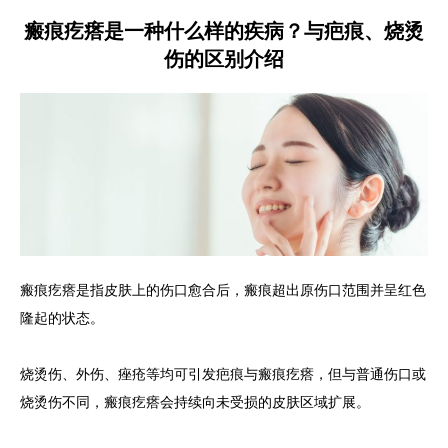
瘢痕疙瘩是一种什么样的疾病？与疤痕、烧烫
伤的区别介绍
瘢痕疙瘩是指皮肤上的伤口愈合后，瘢痕超出原伤口范围并呈红色
隆起的状态。
烧烫伤、外伤、痤疮等均可引发疤痕与瘢痕疙瘩，但与普通伤口或
烧烫伤不同，瘢痕疙瘩会持续向未受损的皮肤区域扩展。