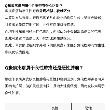
Q瘢痕疙瘩与增生性瘢痕有什么区别？
瘢痕疙瘩与增生性瘢痕
外观相似，较难区分
。
从鉴别方法来看，瘢痕疙瘩通常由较小的伤口引起，呈红色隆起，
且超出原伤口范围扩展，并伴有疼痛或瘙痒感。
而增生性瘢痕同样呈红色隆起，但据认为不会超出原伤口的范围，
因此可通过与原伤口大小的对比来加以区分。
因此，单凭病理组织学外观（肉眼观察）来区分瘢痕疙瘩与增生性
瘢痕仍较为困难。
Q瘢痕疙瘩属于良性肿瘤还是恶性肿瘤？
根据下表所列皮肤良性肿瘤与恶性肿瘤的区别，瘢痕疙瘩虽会向周
围稍有扩展，但扩展程度有限，且增大速度缓慢，因此被认为属于
良性肿瘤。
良性
恶性