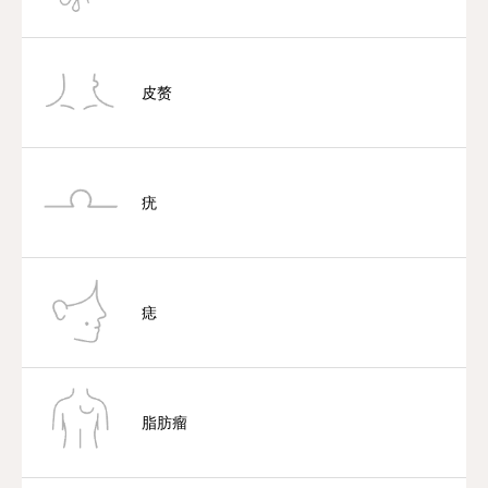
皮赘
疣
痣
脂肪瘤