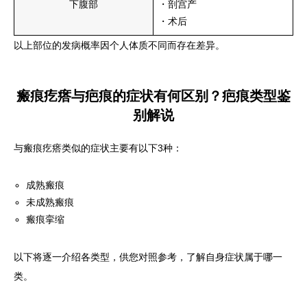
下腹部
・剖宫产
・术后
以上部位的发病概率因个人体质不同而存在差异。
瘢痕疙瘩与疤痕的症状有何区别？疤痕类型鉴
别解说
与瘢痕疙瘩类似的症状主要有以下3种：
成熟瘢痕
未成熟瘢痕
瘢痕挛缩
以下将逐一介绍各类型，供您对照参考，了解自身症状属于哪一
类。