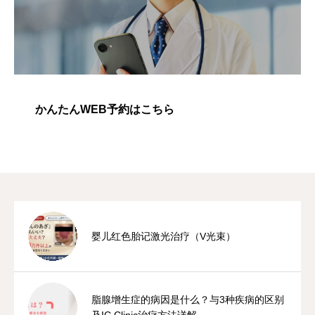
かんたんWEB予約はこちら
婴儿红色胎记激光治疗（V光束）
脂腺增生症的病因是什么？与3种疾病的区别
及IC Clinic治疗方法详解