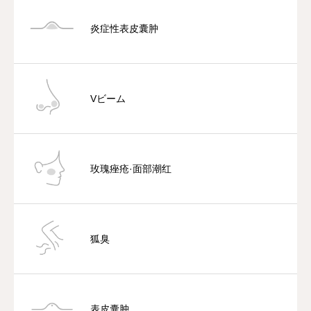
炎症性表皮囊肿
Vビーム
玫瑰痤疮·面部潮红
狐臭
表皮囊肿