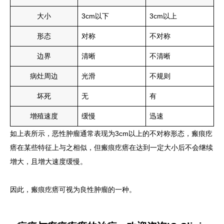
大小
3cm以下
3cm以上
形态
对称
不对称
边界
清晰
不清晰
病灶周边
光滑
不规则
坏死
无
有
增殖速度
缓慢
迅速
如上表所示，恶性肿瘤通常表现为3cm以上的不对称形态，瘢痕疙
瘩在某些特征上与之相似，但瘢痕疙瘩在达到一定大小后不会继续
增大，且增大速度缓慢。
因此，瘢痕疙瘩可视为良性肿瘤的一种。