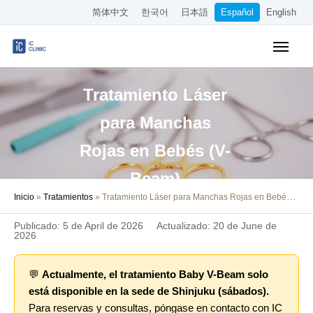
简体中文
한국어
日本語
Español
English
Tratamientos Cubiertos por el Seguro
Tratamiento Láser
Tratamientos Estéticos
para Manchas
Precios
Rojas en Bebés (V-
Sobre Nuestra Clínica
Beam)
Inicio
»
Tratamientos
»
Tratamiento Láser para Manchas Rojas en Bebés (V-Beam)
Cómo Llegar
Publicado: 5 de April de 2026
Actualizado: 20 de June de
Reserva Online
2026
Empleo
💬
Actualmente, el tratamiento Baby V-Beam solo
está disponible en la sede de Shinjuku (sábados).
Otros
Para reservas y consultas, póngase en contacto con IC