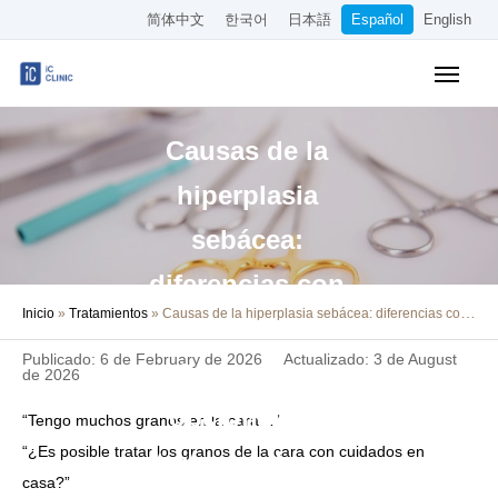
简体中文
한국어
日本語
Español
English
Tratamientos Cubiertos por el Seguro
Causas de la
Tratamientos Estéticos
hiperplasia
Precios
sebácea:
Sobre Nuestra Clínica
diferencias con
Inicio
»
Tratamientos
»
Causas de la hiperplasia sebácea: diferencias con otras 3 enfermedades y opciones de tratamiento en clínica
Cómo Llegar
otras 3
Publicado: 6 de February de 2026
Actualizado: 3 de August
enfermedades y
Reserva Online
de 2026
opciones de
“Tengo muchos granos en la cara…”
Empleo
“¿Es posible tratar los granos de la cara con cuidados en
tratamiento en
casa?”
Otros