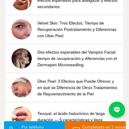
efectos esperados para adelgazar y efectos
secundarios
Velvet Skin: Tres Efectos, Tiempo de
Recuperación Postratamiento y Diferencias
con Uber Peel
Dos efectos esperables del Vampire Facial:
tiempo de recuperación y diferencias con el
Dermapen Microneedling
Über Peel: 3 Efectos que Puede Ofrecer y
en qué se Diferencia de Otros Tratamientos
de Rejuvenecimiento de la Piel
Teosyal: el ácido hialurónico de larga
duración — 5 características y tipos
Por teléfono
Completado en 1 minuto