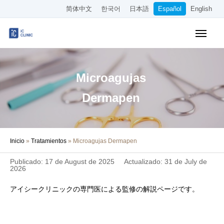
简体中文
한국어
日本語
Español
English
Tratamientos Cubiertos por el Seguro
Tratamientos Estéticos
Microagujas
Precios
Dermapen
Sobre Nuestra Clínica
Inicio
»
Tratamientos
»
Microagujas Dermapen
Cómo Llegar
Publicado: 17 de August de 2025
Actualizado: 31 de July de
Reserva Online
2026
アイシークリニックの専門医による監修の解説ページです。
Empleo
Otros