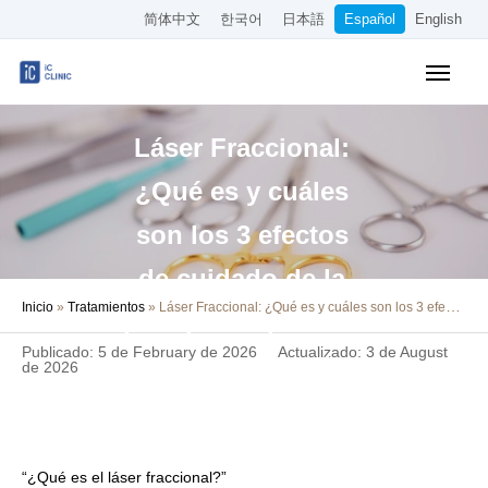
简体中文
한국어
日本語
Español
English
Tratamientos Cubiertos por el Seguro
Láser Fraccional:
Tratamientos Estéticos
¿Qué es y cuáles
Precios
son los 3 efectos
Sobre Nuestra Clínica
de cuidado de la
Inicio
»
Tratamientos
»
Láser Fraccional: ¿Qué es y cuáles son los 3 efectos de cuidado de la piel que se pueden esperar, como la mejora de cicatrices y poros?
Cómo Llegar
piel que se pueden
Publicado: 5 de February de 2026
Actualizado: 3 de August
esperar, como la
Reserva Online
de 2026
mejora de
Empleo
cicatrices y poros?
Otros
“¿Qué es el láser fraccional?”