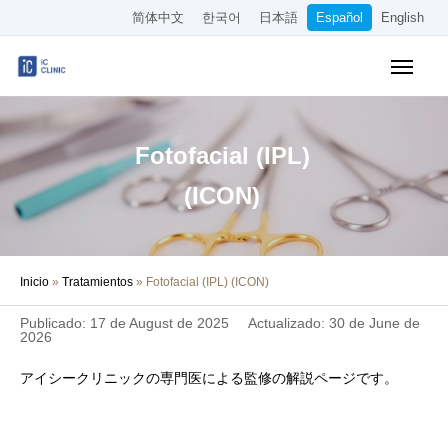
简体中文
한국어
日本語
Español
English
Tratamientos Cubiertos por el Seguro
Tratamientos Estéticos
Fotofacial (IPL)
Precios
(ICON)
Sobre Nuestra Clínica
Inicio
»
Tratamientos
»
Fotofacial (IPL) (ICON)
Cómo Llegar
Publicado: 17 de August de 2025
Actualizado: 30 de June de
Reserva Online
2026
アイシークリニックの専門医による監修の解説ページです。
Empleo
Otros