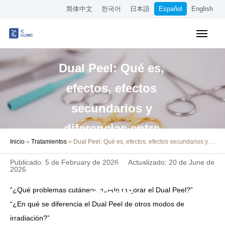
简体中文
한국어
日本語
Español
English
Tratamientos Cubiertos por el Seguro
Dual Peel: Qué es,
Tratamientos Estéticos
efectos, efectos
Precios
secundarios y
Sobre Nuestra Clínica
diferencias entre
Inicio
»
Tratamientos
»
Dual Peel: Qué es, efectos, efectos secundarios y diferencias entre los modos de irradiación de Spectra
Cómo Llegar
los modos de
Publicado: 5 de February de 2026
Actualizado: 20 de June de
irradiación de
Reserva Online
2026
Spectra
“¿Qué problemas cutáneos puede mejorar el Dual Peel?”
Empleo
“¿En qué se diferencia el Dual Peel de otros modos de
irradiación?”
Otros