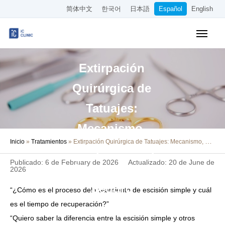
简体中文
한국어
日本語
Español
English
Tratamientos Cubiertos por el Seguro
Extirpación
Tratamientos Estéticos
Quirúrgica de
Precios
Tatuajes:
Sobre Nuestra Clínica
Mecanismo,
Inicio
»
Tratamientos
»
Extirpación Quirúrgica de Tatuajes: Mecanismo, Recuperación y Cobertura del Seguro
Cómo Llegar
Recuperación y
Publicado: 6 de February de 2026
Actualizado: 20 de June de
Cobertura del
Reserva Online
2026
Seguro
“¿Cómo es el proceso del tratamiento de escisión simple y cuál
Empleo
es el tiempo de recuperación?”
“Quiero saber la diferencia entre la escisión simple y otros
Otros