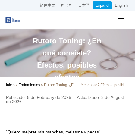
简体中文
한국어
日本語
Español
English
Tratamientos Cubiertos por el Seguro
Rutoro Toning: ¿En
Tratamientos Estéticos
qué consiste?
Precios
Efectos, posibles
Sobre Nuestra Clínica
efectos
Inicio
»
Tratamientos
»
Rutoro Toning: ¿En qué consiste? Efectos, posibles efectos secundarios y diferencias con el Laser Toning
Cómo Llegar
secundarios y
Publicado: 5 de February de 2026
Actualizado: 3 de August
diferencias con el
Reserva Online
de 2026
Laser Toning
Empleo
Otros
“Quiero mejorar mis manchas, melasma y pecas”