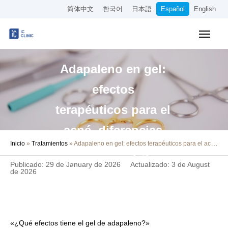
简体中文
한국어
日本語
Español
English
Tratamientos Cubiertos por el Seguro
Adapaleno en gel:
Tratamientos Estéticos
efectos
Precios
terapéuticos para el
Sobre Nuestra Clínica
acné, diferencias
Inicio
»
Tratamientos
»
Adapaleno en gel: efectos terapéuticos para el acné, diferencias con Differin y guía de uso correcto
Cómo Llegar
con Differin y guía
Publicado: 29 de January de 2026
Actualizado: 3 de August
de uso correcto
Reserva Online
de 2026
Empleo
Otros
«¿Qué efectos tiene el gel de adapaleno?»