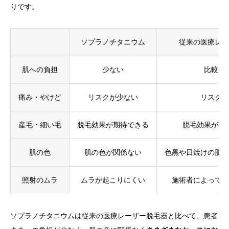
りです。
ソプラノチタニウム
従来の医療レー
肌への負担
少ない
比較的
痛み・やけど
リスクが少ない
リスクが
産毛・細い毛
脱毛効果が期待できる
脱毛効果が期
肌の色
肌の色が関係ない
色黒や日焼けの肌に
照射のムラ
ムラが起こりにくい
施術者によっては
ソプラノチタニウムは従来の医療レーザー脱毛器と比べて、患者