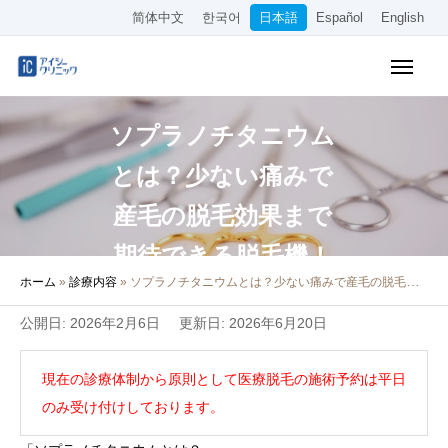
简体中文
한국어
日本語
Español
English
保険診療メニュー
ソプラノチタニウム
美容メニュー
とは？少ない痛みで
料金表
産毛の脱毛効果まで
オンライン診療
期待できる脱毛機！
ホーム
»
診療内容
»
ソプラノチタニウムとは？少ない痛みで産毛の脱毛効果まで期待できる脱毛機！
当院について
公開日: 2026年2月6日
更新日: 2026年6月20日
アクセス
現在の診療体制から原則として医療脱毛の施術予約は平日
WEB予約
のみ受け付けしております。
採用情報